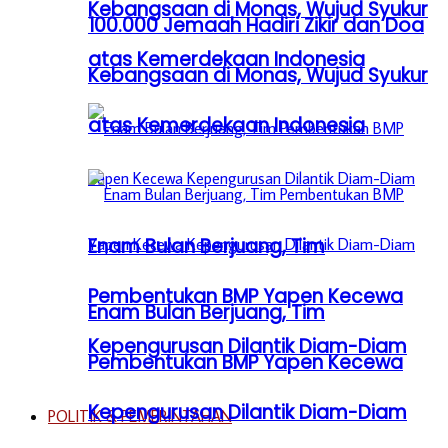
Kebangsaan di Monas, Wujud Syukur
100.000 Jemaah Hadiri Zikir dan Doa
atas Kemerdekaan Indonesia
Kebangsaan di Monas, Wujud Syukur
atas Kemerdekaan Indonesia
Enam Bulan Berjuang, Tim
Pembentukan BMP Yapen Kecewa
Enam Bulan Berjuang, Tim
Kepengurusan Dilantik Diam-Diam
Pembentukan BMP Yapen Kecewa
Kepengurusan Dilantik Diam-Diam
POLITIK & PEMERINTAHAN