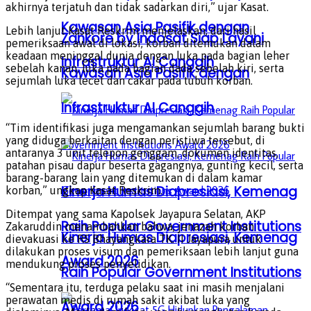
akhirnya terjatuh dan tidak sadarkan diri,” ujar Kasat.
Kawasan Asia Pasifik dengan
Lebih lanjut Kasat Reskrim menjelaskan, dari hasil
Zankore by Indosat Siap Layani
pemeriksaan awal di lokasi, korban ditemukan dalam
keadaan meninggal dunia dengan luka pada bagian leher
Infrastruktur AI Canggih
sebelah kanan, luka pada bagian dada sebelah kiri, serta
Kawasan Asia Pasifik dengan
sejumlah luka lecet dan cakar pada tubuh korban.
Infrastruktur AI Canggih
“Tim identifikasi juga mengamankan sejumlah barang bukti
yang diduga berkaitan dengan peristiwa tersebut, di
antaranya 3 unit telepon genggam, dokumen identitas,
patahan pisau dapur beserta gagangnya, gunting kecil, serta
barang-barang lain yang ditemukan di dalam kamar
Kinerja Humas Diapresiasi, Kemenag
korban,” ungkap Kasat Reskrim.
Ditempat yang sama Kapolsek Jayapura Selatan, AKP
Raih Popular Government Institutions
Zakaruddin menambahkan bahwa, jenazah korban
Kinerja Humas Diapresiasi, Kemenag
dievakuasi ke RS Bhayangkara TK. II Jayapura untuk
dilakukan proses visum dan pemeriksaan lebih lanjut guna
Award 2026
mendukung proses penyelidikan.
Raih Popular Government Institutions
“Sementara itu, terduga pelaku saat ini masih menjalani
perawatan medis di rumah sakit akibat luka yang
Award 2026