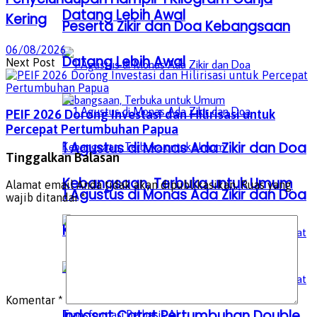
Datang Lebih Awal
Kering
Peserta Zikir dan Doa Kebangsaan
06/08/2026
Datang Lebih Awal
Next Post
PEIF 2026 Dorong Investasi dan Hilirisasi untuk
Percepat Pertumbuhan Papua
1 Agustus di Monas Ada Zikir dan Doa
Tinggalkan Balasan
Kebangsaan, Terbuka untuk Umum
Alamat email Anda tidak akan dipublikasikan.
Ruas yang
1 Agustus di Monas Ada Zikir dan Doa
wajib ditandai
*
Kebangsaan, Terbuka untuk Umum
Komentar
*
Indosat Catat Pertumbuhan Double