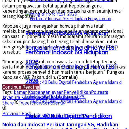
dialaminya. Meski demikian, yang bersangkutan berada
dalam pengawasan ketat aparat kepolisian guna
kepentingan penyelidikan dan proses hukum selanjutnya,”
terang Kapolsek.
Kapolsek juga menegaskan bahwa pihaknya telah
melakukan langkah-langkah kepolisian secara profesional
Pertama! Indosat 5G Hidupkan
dan saat ini penyidik masih mendalami seluruh keterangan
saksi maupun barang bukti yang telah diamankan untuk
Pengalaman Gaming di HoYo FEST
mengungkap secara jelas kronologi dan motif peristiwa
Pertama! Indosat 5G Hidupkan
tersebut.
2026
“Kami juga mengimbau masyarakat untuk tetap tenang
Pengalaman Gaming di HoYo FEST
serta tidak menyebarkan informasi yang belum terverifikasi
karena proses penyelidikan masih terus berjalan.” Pungkas
Kapolsek AKP Zakaruddin.
(Cornelia)
2026
Continue Reading
Tags:
kamar Kos
penganiayaan
Penyelidikan
Polresta
Jayapura Kota
sepasang kekasih
tewas
Share
Tweet
Share
Send
Send
Previous Post
Terbit 40 Buku Digital Pendidikan
Nokia dan Indosat Perkuat Jaringan 5G, Hadirkan