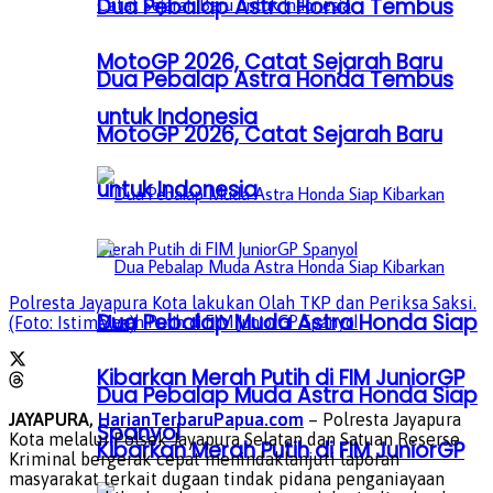
Dua Pebalap Astra Honda Tembus
MotoGP 2026, Catat Sejarah Baru
Dua Pebalap Astra Honda Tembus
untuk Indonesia
MotoGP 2026, Catat Sejarah Baru
untuk Indonesia
Polresta Jayapura Kota lakukan Olah TKP dan Periksa Saksi.
Dua Pebalap Muda Astra Honda Siap
(Foto: Istimewa)
Kibarkan Merah Putih di FIM JuniorGP
Dua Pebalap Muda Astra Honda Siap
JAYAPURA,
HarianTerbaruPapua.com
– Polresta Jayapura
Spanyol
Kota melalui Polsek Jayapura Selatan dan Satuan Reserse
Kibarkan Merah Putih di FIM JuniorGP
Kriminal bergerak cepat menindaklanjuti laporan
masyarakat terkait dugaan tindak pidana penganiayaan