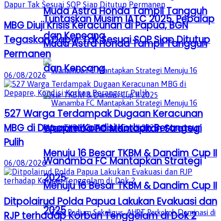
Muda Astra Honda Tampil Tangguh
Tuntaskan Musim IATC 2025, Pebalap
MBG Diuji Krisis Keracunan di Papua, BGN
dan Kencang
Tegaskan Dapur Tak Sesuai SOP Siap Ditutup
Muda Astra Honda Tampil Tangguh
Permanen
dan Kencang
06/08/2026
527 Warga Terdampak Dugaan Keracunan
MBG di Depapre, Kondisi Korban Berangsur
Wanamba FC Mantapkan Strategi
Pulih
Menuju 16 Besar TKBM & Dandim Cup II
Wanamba FC Mantapkan Strategi
06/08/2026
2025
Menuju 16 Besar TKBM & Dandim Cup II
Ditpolairud Polda Papua Lakukan Evakuasi dan
2025
RJP terhadap Korban Tenggelam di Dok 2