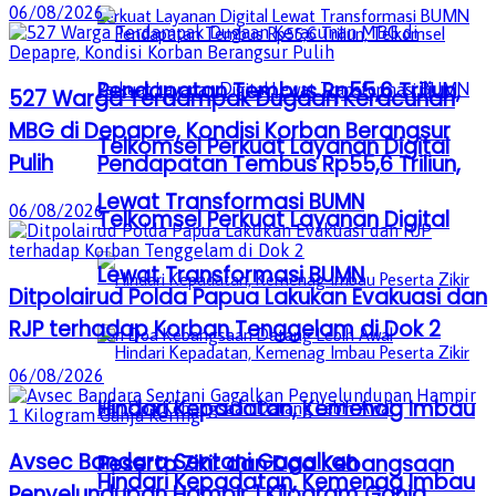
06/08/2026
Pendapatan Tembus Rp55,6 Triliun,
527 Warga Terdampak Dugaan Keracunan
MBG di Depapre, Kondisi Korban Berangsur
Telkomsel Perkuat Layanan Digital
Pulih
Pendapatan Tembus Rp55,6 Triliun,
Lewat Transformasi BUMN
06/08/2026
Telkomsel Perkuat Layanan Digital
Lewat Transformasi BUMN
Ditpolairud Polda Papua Lakukan Evakuasi dan
RJP terhadap Korban Tenggelam di Dok 2
06/08/2026
Hindari Kepadatan, Kemenag Imbau
Avsec Bandara Sentani Gagalkan
Peserta Zikir dan Doa Kebangsaan
Hindari Kepadatan, Kemenag Imbau
Penyelundupan Hampir 1 Kilogram Ganja