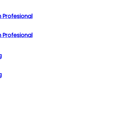
 Profesional
 Profesional
g
g