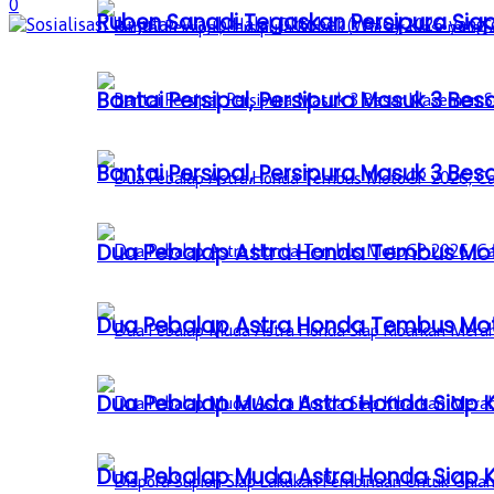
0
Ruben Sanadi Tegaskan Persipura Siap
Bantai Persipal, Persipura Masuk 3 
Bantai Persipal, Persipura Masuk 3 
Dua Pebalap Astra Honda Tembus Moto
Dua Pebalap Astra Honda Tembus Moto
Dua Pebalap Muda Astra Honda Siap Ki
Dua Pebalap Muda Astra Honda Siap Ki