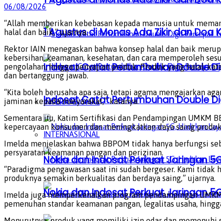
06/08/2026
“Allah memberikan kebebasan kepada manusia untuk memanfaa
1 Agustus di Monas Ada Zikir dan Do
halal dan baik,” ujarnya.
Rektor IAIN menegaskan bahwa konsep halal dan baik merupa
kebersihan, keamanan, kesehatan, dan cara memperoleh sesua
Indosat Catat Pertumbuhan Double Dig
pengolahan, hingga penyajian produk. Produk yang halal, kat
dan bertanggung jawab.
“Kita boleh berusaha apa saja, tetapi agama mengajarkan aga
Indosat Catat Pertumbuhan Double Dig
jaminan kepada masyarakat,” katanya.
INTERNASIONAL
Sementara itu, Katim Sertifikasi dan Pendampingan UMKM 
kepercayaan konsumen dan meningkatkan daya saing produ
INTERNASIONAL
Imelda menjelaskan bahwa BBPOM tidak hanya berfungsi se
persyaratan keamanan pangan dan perizinan.
Nokia dan Indosat Perkuat Jaringan 5G
“Paradigma pengawasan saat ini sudah bergeser. Kami tida
produknya semakin berkualitas dan berdaya saing,” ujarnya.
Nokia dan Indosat Perkuat Jaringan 5G
Imelda juga memperkenalkan program pendampingan UMKM y
pemenuhan standar keamanan pangan, legalitas usaha, hingg
Menurutnya, produk yang memiliki izin edar dan memenuhi s