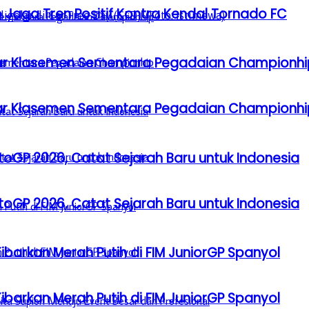
 Jaga Tren Positif Kontra Kendal Tornado FC
Besar Klasemen Sementara Pegadaian Championhi
Besar Klasemen Sementara Pegadaian Championhi
GP 2026, Catat Sejarah Baru untuk Indonesia
GP 2026, Catat Sejarah Baru untuk Indonesia
barkan Merah Putih di FIM JuniorGP Spanyol
barkan Merah Putih di FIM JuniorGP Spanyol