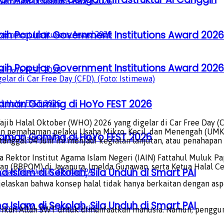
aih Popular Government Institutions Award 2026
aih Popular Government Institutions Award 2026
lar di Car Free Day (CFD). (Foto: Istimewa)
laman Gaming di HoYo FEST 2026
Wajib Halal Oktober (WHO) 2026 yang digelar di Car Free Day 
n pemahaman pelaku Usaha Mikro, Kecil, dan Menengah (UMKM)
laman Gaming di HoYo FEST 2026
tanggal 04 Juni ini menjadi kegiatan lanjutan, atau penahapan
 Rektor Institut Agama Islam Negeri (IAIN) Fattahul Muluk Pap
BBPOM) di Jayapura, Imelda Gunawan, serta Ketua Halal Cent
a Islam di Sekolah, Sila Unduh di Smart PAI
elaskan bahwa konsep halal tidak hanya berkaitan dengan asp
a Islam di Sekolah, Sila Unduh di Smart PAI
erikan Allah SWT untuk dimanfaatkan manusia. Namun, penggun