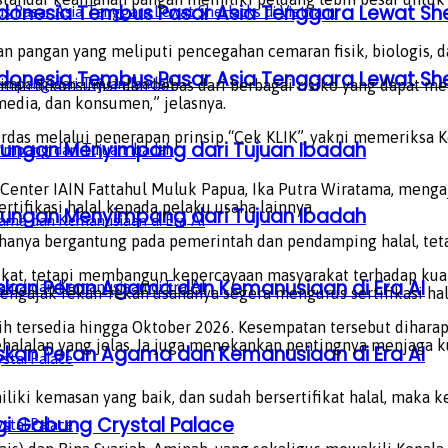
donesia Tembus Pasar Asia Tenggara Lewat Sh
 pangan yang meliputi pencegahan cemaran fisik, biologis, d
donesia Tembus Pasar Asia Tenggara Lewat Sh
an dikonsumsi dan bebas dari berbagai risiko yang dapat m
media, dan konsumen,” jelasnya.
das melalui penerapan prinsip “Cek KLIK”, yakni memeriksa K
gkungan Menyimpang dari Tujuan Ibadah
Center IAIN Fattahul Muluk Papua, Ika Putra Wiratama, mengaj
tifikasi halal kepada pelaku usaha lainnya
gkungan Menyimpang dari Tujuan Ibadah
hanya bergantung pada pemerintah dan pendamping halal, tetap
ifikat, tetapi membangun kepercayaan masyarakat terhadap kua
laskan Peran Agama dan Kemanusiaan di Era AI
ngajak rekan-rekan usahanya segera mengurus sertifikasi hala
asih tersedia hingga Oktober 2026. Kesempatan tersebut diha
halalan yang jelas. Ia juga menekankan pentingnya menjaga ku
laskan Peran Agama dan Kemanusiaan di Era AI
iliki kemasan yang baik, dan sudah bersertifikat halal, maka
gi Gabung Crystal Palace