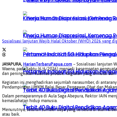
Kinerja Humas Diapresiasi, Kemenag R
Kinerja Humas Diapresiasi, Kemenag R
Sosialisasi lanjutan Wajib Halal Oktober (WHO) 2026 yang dige
Pertama! Indosat 5G Hidupkan Penga
JAYAPURA,
HarianTerbaruPapua.com
– Sosialisasi lanjutan 
Waena, pada Sabtu (6/6/2026) menjadi kesempatan penguata
Pertama! Indosat 5G Hidupkan Penga
dan peningkatan kualitas produk. Kegiatan yang dimulai dari 
Kegiatan ini menghadirkan sejumlah narasumber, di antaranya
Pendampingan UMKM Balai Besar Pengawas Obat dan Makanan (
Terbit 40 Buku Digital Pendidikan Agam
Dalam pemaparannya di Aula Saga Abepura, Rektor IAIN menj
kemaslahatan hidup manusia.
Terbit 40 Buku Digital Pendidikan Agam
Menurutnya, seluruh sumber daya yang tersedia di alam dib
atau baik.