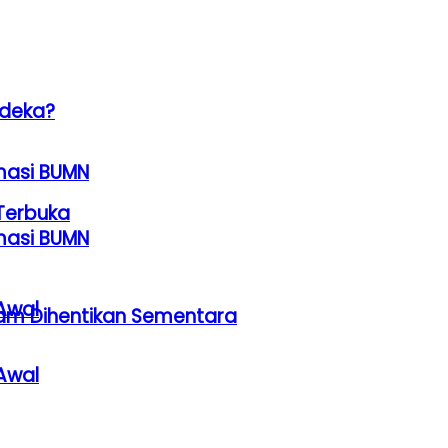
rdeka?
rmasi BUMN
Terbuka
rmasi BUMN
Awal
am Dihentikan Sementara
Awal