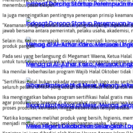
Indosat Dorong Startup Perempuan In
menembus pasar ekspor.
Ia juga mengingatkan pentingnya penerapan prinsip keamanan
Indosat Dorong Startup Perempuan In
“Keamanan pangan adalah kondisi yang menjamin makanan am
jawab bersama antara pemerintah, pelaku usaha, akademisi, 
Selain itu, Katim mengajak masyarakat menjadi konsumen cer
Menag di Al-Azhar Kairo: Merusak Lin
produk pangan.
Pada sesi yang berlangsung di Megamart Waena, Ketua Halal 
untuk turut menyebarluaskan informasi mengenai program ser
Menag di Al-Azhar Kairo: Merusak Lin
Ika menilai keberhasilan program Wajib Halal Oktober tidak 
“Sertifikasi halal bukan sekadar memperoleh logo atau sert
Bicara Ekoteologi di Mesir, Menag Je
seluruh pelaku UMKM yang sudah bersertifikat halal untuk me
Ika mengingatkan bahwa program sertifikasi halal gratis m
agar produk yang beredar di masyarakat memiliki jaminan ke
Bicara Ekoteologi di Mesir, Menag Je
proses produksi, kemasan, hingga kebersihan tempat usaha.
“Ketika konsumen melihat produk yang bersih, higienis, mem
menjadi modal utama bagi perkembangan usaha,” katanya.
Mees Hilgers Dikabarkan Selangkah La