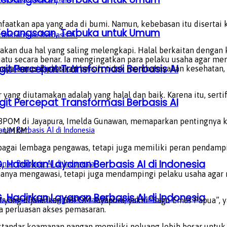
tkan apa yang ada di bumi. Namun, kebebasan itu disertai k
a Kebangsaan, Terbuka untuk Umum
kan dua hal yang saling melengkapi. Halal berkaitan dengan 
tu secara benar. Ia mengingatkan para pelaku usaha agar mem
it Percepat Transformasi Berbasis AI
anya, harus dipastikan bersih, tidak membahayakan kesehatan, 
r yang diutamakan adalah yang halal dan baik. Karena itu, ser
it Percepat Transformasi Berbasis AI
BBPOM di Jayapura, Imelda Gunawan, memaparkan pentingnya
k UMKM.
bagai lembaga pengawas, tetapi juga memiliki peran pendam
, Hadirkan Layanan Berbasis AI di Indonesia
k hanya mengawasi, tetapi juga mendampingi pelaku usaha ag
, Hadirkan Layanan Berbasis AI di Indonesia
ang dijalankan BBPOM Jayapura, yakni “Sagu Emas Papua”, 
a perluasan akses pemasaran.
tandar keamanan pangan memiliki peluang lebih besar untuk m