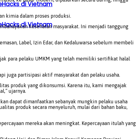
eHacks di Vietnam
an kimia dalam proses produksi.
eHacks di Vietnam
embahayakan kesehatan masyarakat. Ini menjadi tanggung
emasan, Label, Izin Edar, dan Kedaluwarsa sebelum membeli
ak para pelaku UMKM yang telah memiliki sertifikat halal
i juga partisipasi aktif masyarakat dan pelaku usaha.
litas produk yang dikonsumsi. Karena itu, kami mengajak
l,” ujarnya.
rapkan dapat dimanfaatkan sebanyak mungkin pelaku usaha
alitas produk secara menyeluruh, mulai dari bahan baku,
 kepercayaan mereka akan meningkat. Kepercayaan itulah yang