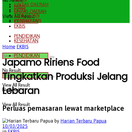
No Result
LINTAS DAERAH
EKBIS
EKBIS
LINTAS DAERAH
KESEHATAN
View All Result
PENDIDIKAN
KESEHATAN
EKBIS
PENDIDIKAN
KESEHATAN
Home
EKBIS
PENDIDIKAN
Japamo Ririens Food
No Result
Tingkatkan Produksi Jelang
View All Result
Lebaran
No Result
View All Result
Perluas pemasaran lewat marketplace
by
Harian Terbaru Papua
10/03/2025
in
EKBIS