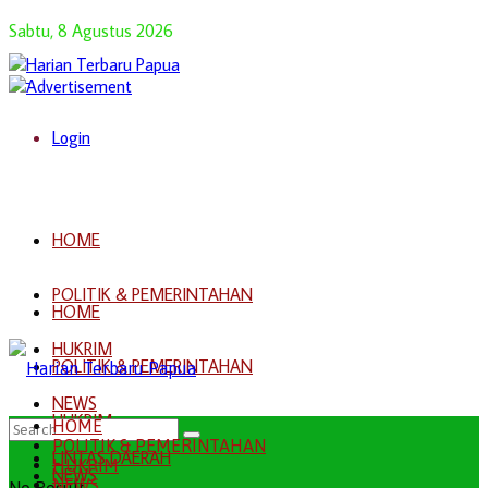
Sabtu, 8 Agustus 2026
Login
HOME
POLITIK & PEMERINTAHAN
HOME
HUKRIM
POLITIK & PEMERINTAHAN
NEWS
HUKRIM
HOME
POLITIK & PEMERINTAHAN
LINTAS DAERAH
HUKRIM
NEWS
NEWS