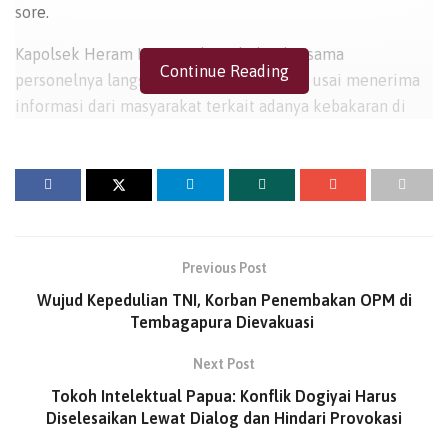
sore.
Kapolsek Heram IPTU Andry Rihulay, bersama
Continue Reading
personelnya langsung mendatangi lokasi usai menerima
informasi dari masyarakat terkait adanya kebakaran di
kawasan Den Zipur 10/KYD sekitar pukul 15.45 WIT.
Setibanya di lokasi, personel Kepolisian segera
melakukan pengamanan area, membantu proses evakuasi
warga serta mengatur arus lalu lintas di sekitar lokasi
kejadian guna memperlancar proses pemadaman.
Previous Post
Kebakaran diduga berasal dari Ruko Nomor 5 milik
Wujud Kepedulian TNI, Korban Penembakan OPM di
Samsul Aim setelah saksi melihat asap muncul dari
Tembagapura Dievakuasi
bagian plafon bangunan. Kobaran api dengan cepat
membesar dan merembet ke bangunan lain sehingga
Next Post
masyarakat bersama anggota piket Den Zipur 10/KYD
Tokoh Intelektual Papua: Konflik Dogiyai Harus
berupaya melakukan pemadaman menggunakan sembari
Diselesaikan Lewat Dialog dan Hindari Provokasi
menunggu bantuan tambahan.