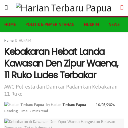
HOME
POLITIK & PEMERINTAHAN
HUKRIM
NEWS
Home
HUKRIM
Kebakaran Hebat Landa
Kawasan Den Zipur Waena,
11 Ruko Ludes Terbakar
AWC Polresta dan Damkar Padamkan Kebakaran
11 Ruko
by
Harian Terbaru Papua
10/05/2026
Reading Time: 2 mins read