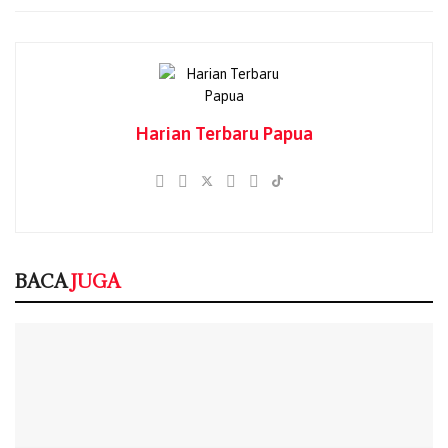
Sekitar pukul 16.35 WIT, kendaraan AWC Polresta
Jayapura Kota bersama AWC Polda Papua tiba di lokasi
dan langsung membantu proses pemadaman api.
Selanjutnya personel Piket Fungsi Polresta Jayapura Kota
yang dipimpin Pamapta II IPDA Febri Tamimi, melakukan
Harian Terbaru Papua
pengamanan tempat kejadian perkara serta memastikan
masyarakat berada pada jarak aman dari titik kebakaran.
BACA
JUGA
BACA
JUGA
MBG Diuji Krisis Keracunan di Papua, BGN
Tegaskan Dapur Tak Sesuai SOP Siap Ditutup
Permanen
06/08/2026
527 Warga Terdampak Dugaan Keracunan
MBG di Depapre, Kondisi Korban Berangsur
Pulih