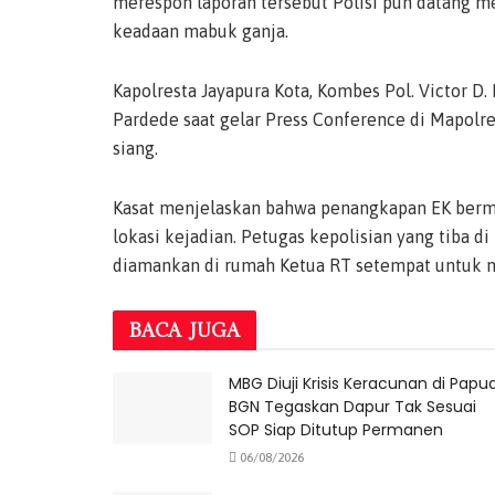
merespon laporan tersebut Polisi pun datang 
keadaan mabuk ganja.
Kapolresta Jayapura Kota, Kombes Pol. Victor D
Pardede saat gelar Press Conference di Mapolr
siang.
Kasat menjelaskan bahwa penangkapan EK bermul
lokasi kejadian. Petugas kepolisian yang tiba 
diamankan di rumah Ketua RT setempat untuk 
BACA
JUGA
MBG Diuji Krisis Keracunan di Papua
BGN Tegaskan Dapur Tak Sesuai
SOP Siap Ditutup Permanen
06/08/2026