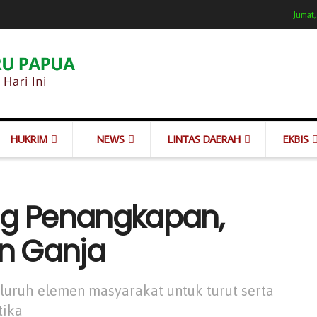
Jumat,
HUKRIM
NEWS
LINTAS DAERAH
EKBIS
ng Penangkapan,
n Ganja
luruh elemen masyarakat untuk turut serta
tika