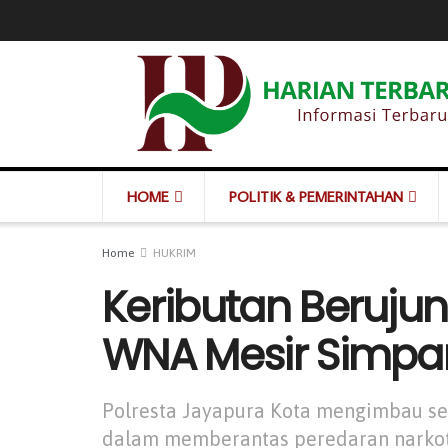
HOME
POLITIK & PEMERINTAHAN
Home
HUKRIM
Keributan Beruju
WNA Mesir Simpa
Polresta Jayapura Kota mengimbau se
dalam memberantas peredaran narko