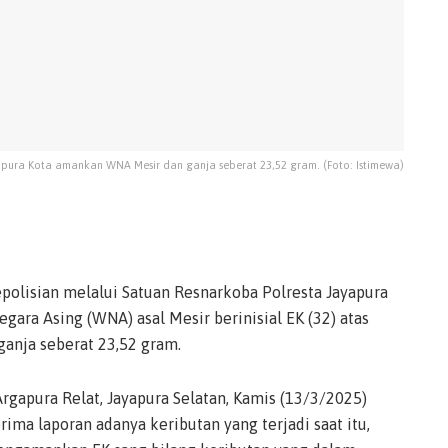
apura Kota amankan WNA Mesir dan ganja seberat 23,52 gram. (Foto: Istimewa)
polisian melalui Satuan Resnarkoba Polresta Jayapura
gara Asing (WNA) asal Mesir berinisial EK (32) atas
ganja seberat 23,52 gram.
gapura Relat, Jayapura Selatan, Kamis (13/3/2025)
ima laporan adanya keributan yang terjadi saat itu,