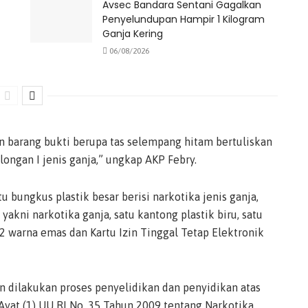
Avsec Bandara Sentani Gagalkan
Penyelundupan Hampir 1 Kilogram
Ganja Kering
06/08/2026
n barang bukti berupa tas selempang hitam bertuliskan
longan I jenis ganja,” ungkap AKP Febry.
 bungkus plastik besar berisi narkotika jenis ganja,
yakni narkotika ganja, satu kantong plastik biru, satu
02 warna emas dan Kartu Izin Tinggal Tetap Elektronik
an dilakukan proses penyelidikan dan penyidikan atas
 Ayat (1) UU RI No. 35 Tahun 2009 tentang Narkotika,