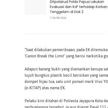
Ditpolairud Polda Papua Lakukan
Evakuasi dan RJP terhadap Korban
Tenggelam di Dok 2
06/08/2026
“Saat dilakukan pemeriksaan, pada EK ditemuka
‘Canon Break the Limit’ yang berisi narkotika go
Adapun barang bukti yang diamankan berupa satu
tujuh bungkus plastik kecil berisikan yang sama 
dompet hijau tua, satu unit ponsel merk Vivo Y
(e-KITAP) atas nama EK.
Pelaku kini ditahan di Polresta Jayapura Kota d
perbuatannya tersebut, ia pun dijerat Pasal 111