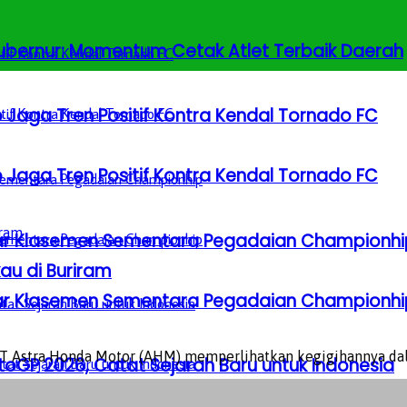
 Gubernur: Momentum Cetak Atlet Terbaik Daerah
 Jaga Tren Positif Kontra Kendal Tornado FC
 Jaga Tren Positif Kontra Kendal Tornado FC
Besar Klasemen Sementara Pegadaian Championhi
au di Buriram
Besar Klasemen Sementara Pegadaian Championhi
 Astra Honda Motor (AHM) memperlihatkan kegigihannya dalam
GP 2026, Catat Sejarah Baru untuk Indonesia