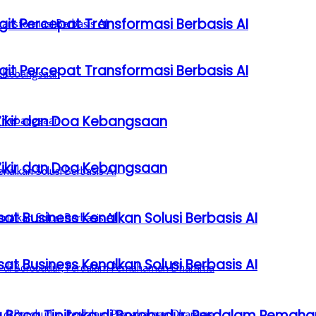
it Percepat Transformasi Berbasis AI
it Percepat Transformasi Berbasis AI
Zikir dan Doa Kebangsaan
Zikir dan Doa Kebangsaan
sat Business Kenalkan Solusi Berbasis AI
sat Business Kenalkan Solusi Berbasis AI
a Baca Tipitaka di Borobudur, Perdalam Pem