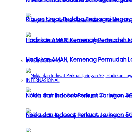
Ribuan Umat Buddha Berbagai Negar
Hadirkan AMAN, Kemenag Permudah L
Hadirkan AMAN, Kemenag Permudah L
INTERNASIONAL
INTERNASIONAL
Nokia dan Indosat Perkuat Jaringan 5G
Nokia dan Indosat Perkuat Jaringan 5G