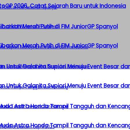
GP 2026, Catat Sejarah Baru untuk Indonesia
barkan Merah Putih di FIM JuniorGP Spanyol
barkan Merah Putih di FIM JuniorGP Spanyol
n Untuk Galanita Supiori Menuju Event Besar dan
n Untuk Galanita Supiori Menuju Event Besar dan
 Muda Astra Honda Tampil Tangguh dan Kencan
 Muda Astra Honda Tampil Tangguh dan Kencan