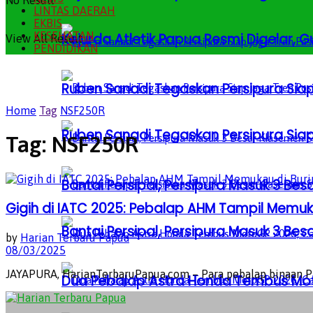
No Result
LINTAS DAERAH
EKBIS
KESEHATAN
Kejurda Atletik Papua Resmi Digelar,
View All Result
PENDIDIKAN
Ruben Sanadi Tegaskan Persipura Siap
Home
Tag
NSF250R
Ruben Sanadi Tegaskan Persipura Siap
Tag:
NSF250R
Bantai Persipal, Persipura Masuk 3 
Gigih di IATC 2025: Pebalap AHM Tampil Memuk
Bantai Persipal, Persipura Masuk 3 
by
Harian Terbaru Papua
08/03/2025
JAYAPURA, HarianTerbaruPapua.com – Para pebalap binaan PT
Dua Pebalap Astra Honda Tembus Moto