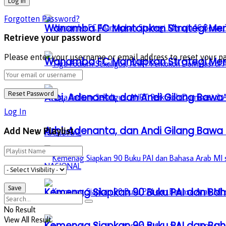
Forgotten Password?
Wanamba FC Mantapkan Strategi Menuj
Retrieve your password
Please enter your username or email address to reset your p
Wanamba FC Mantapkan Strategi Menuj
Arbi, Adenanta, dan Andi Gilang Bawa C
Log In
Arbi, Adenanta, dan Andi Gilang Bawa C
Add New Playlist
NASIONAL
NASIONAL
Kemenag Siapkan 90 Buku PAI dan Baha
No Result
View All Result
Kemenag Siapkan 90 Buku PAI dan Baha