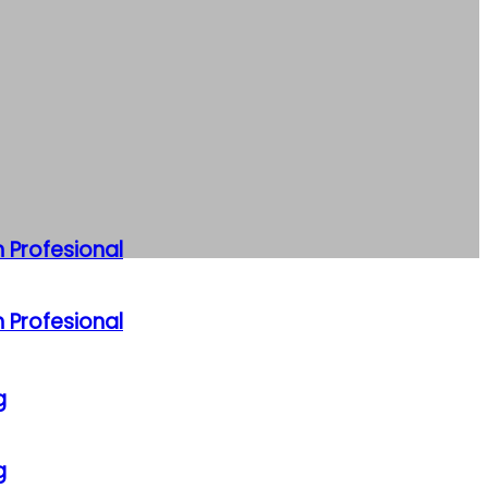
 Profesional
 Profesional
g
g