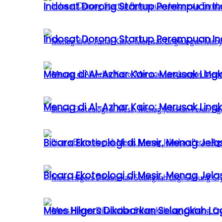
Indosat Dorong Startup Perempuan In
Indosat Dorong Startup Perempuan In
Menag di Al-Azhar Kairo: Merusak Lin
Menag di Al-Azhar Kairo: Merusak Lin
Bicara Ekoteologi di Mesir, Menag Je
Bicara Ekoteologi di Mesir, Menag Je
Mees Hilgers Dikabarkan Selangkah La