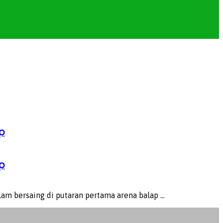
p
p
 bersaing di putaran pertama arena balap ...