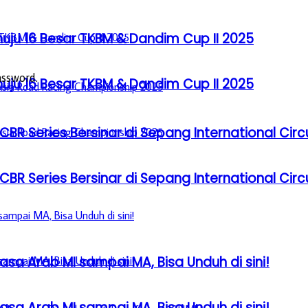
u 16 Besar TKBM & Dandim Cup II 2025
assword.
u 16 Besar TKBM & Dandim Cup II 2025
BR Series Bersinar di Sepang International Circ
BR Series Bersinar di Sepang International Circ
sa Arab MI sampai MA, Bisa Unduh di sini!
sa Arab MI sampai MA, Bisa Unduh di sini!