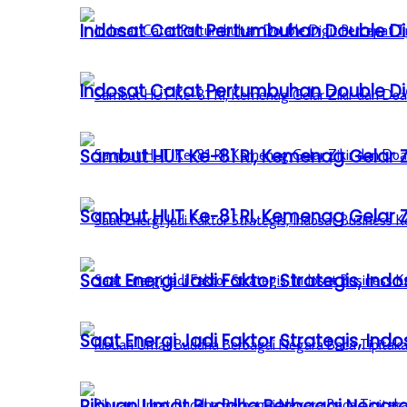
Indosat Catat Pertumbuhan Double Dig
Indosat Catat Pertumbuhan Double Dig
Sambut HUT Ke-81 RI, Kemenag Gelar 
Sambut HUT Ke-81 RI, Kemenag Gelar 
Saat Energi Jadi Faktor Strategis, Indo
Saat Energi Jadi Faktor Strategis, Indo
Ribuan Umat Buddha Berbagai Negar