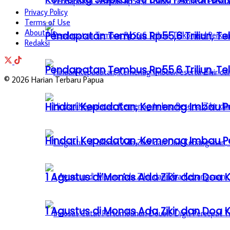
Privacy Policy
Terms of Use
About Us
Pendapatan Tembus Rp55,6 Triliun, Te
Redaksi
Pendapatan Tembus Rp55,6 Triliun, Te
© 2026 Harian Terbaru Papua
Hindari Kepadatan, Kemenag Imbau Pe
Hindari Kepadatan, Kemenag Imbau Pe
1 Agustus di Monas Ada Zikir dan Do
1 Agustus di Monas Ada Zikir dan Do