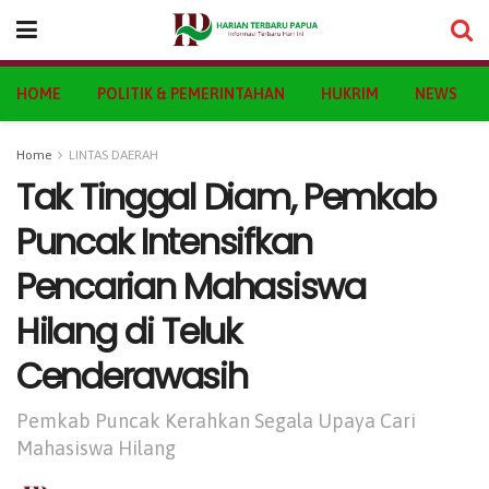
HOME
POLITIK & PEMERINTAHAN
HUKRIM
NEWS
Home
LINTAS DAERAH
Tak Tinggal Diam, Pemkab
Puncak Intensifkan
Pencarian Mahasiswa
Hilang di Teluk
Cenderawasih
Pemkab Puncak Kerahkan Segala Upaya Cari
Mahasiswa Hilang