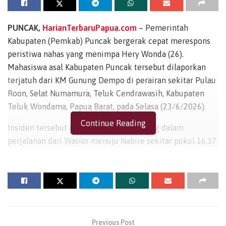
PUNCAK,
HarianTerbaruPapua.com
– Pemerintah
Kabupaten (Pemkab) Puncak bergerak cepat merespons
peristiwa nahas yang menimpa Hery Wonda (26).
Mahasiswa asal Kabupaten Puncak tersebut dilaporkan
terjatuh dari KM Gunung Dempo di perairan sekitar Pulau
Roon, Selat Numamura, Teluk Cendrawasih, Kabupaten
Teluk Wondama, Papua Barat, pada Selasa (23/6/2026).
Continue Reading
Insiden tersebut terjadi saat kapal sedang dalam
perjalanan dari Wasior menuju Nabire sekitar pukul 16.37
WIT. Menanggapi kabar duka ini, Bupati Puncak, Elvis
Tabuni, menegaskan bahwa pihaknya tidak tinggal diam
dan telah mengambil langkah koordinasi intensif dengan
berbagai instansi terkait sejak Rabu (24/6/2026).
Dalam upaya tersebut, Bupati beserta jajaran Pemkab
Previous Post