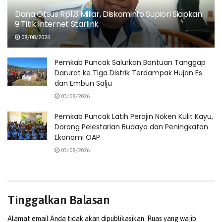
dengan Tim SAR gabungan,” ujar Bupati Elvis Tabuni.
Dana Otsus Rp1,3 Miliar, Diskominfo Supiori Siapkan
9 Titik Internet Starlink
08/08/2026
Pemkab Puncak Salurkan Bantuan Tanggap
Darurat ke Tiga Distrik Terdampak Hujan Es
dan Embun Salju
03/08/2026
Pemkab Puncak Latih Perajin Noken Kulit Kayu,
Dorong Pelestarian Budaya dan Peningkatan
Ekonomi OAP
03/08/2026
Operasi Pencarian Mahasiswa Hilang di Teluk Cenderawasih Terus Berlanjut.
Tinggalkan Balasan
(Foto: Istimewa)
Alamat email Anda tidak akan dipublikasikan.
Ruas yang wajib
Sebagai bentuk keseriusan penanganan, Pemkab Puncak