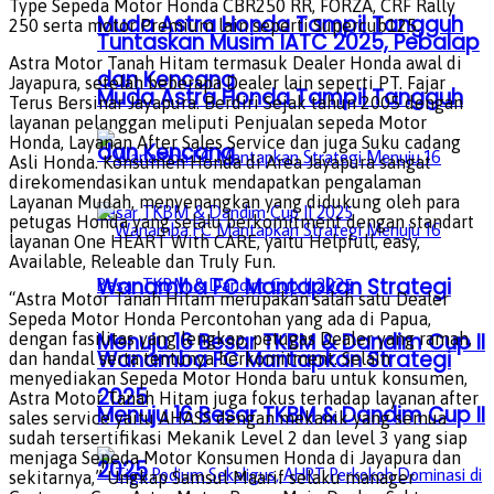
Type Sepeda Motor Honda CBR250 RR, FORZA, CRF Rally
Muda Astra Honda Tampil Tangguh
250 serta motor Premium lain seperti Supercub125.
Tuntaskan Musim IATC 2025, Pebalap
Astra Motor Tanah Hitam termasuk Dealer Honda awal di
dan Kencang
Jayapura, setelah beberapa Dealer lain seperti PT. Fajar
Muda Astra Honda Tampil Tangguh
Terus Bersinar Jayapura. Berdiri Sejak tahun 2005 dengan
layanan pelanggan meliputi Penjualan sepeda Motor
Honda, Layanan After Sales Service dan juga Suku cadang
dan Kencang
Asli Honda. Konsumen Honda di Area Jayapura sangat
direkomendasikan untuk mendapatkan pengalaman
Layanan Mudah, menyenangkan yang didukung oleh para
petugas Honda yang selalu berkomitment dengan standart
layanan One HEART With CARE, yaitu Helpfull, easy,
Available, Releable dan Truly Fun.
Wanamba FC Mantapkan Strategi
“Astra Motor Tanah Hitam merupakan salah satu Dealer
Sepeda Motor Honda Percontohan yang ada di Papua,
Menuju 16 Besar TKBM & Dandim Cup II
dengan fasilitas yang lengkap, petugas Dealer yang ramah,
Wanamba FC Mantapkan Strategi
dan handal serta tentunya berkomitment. Selain
menyediakan Sepeda Motor Honda baru untuk konsumen,
2025
Astra Motor Tanah Hitam juga fokus terhadap layanan after
Menuju 16 Besar TKBM & Dandim Cup II
sales service yaitu AHASS dengan mekanik yang semua
sudah tersertifikasi Mekanik Level 2 dan level 3 yang siap
menjaga Sepeda Motor Konsumen Honda di Jayapura dan
2025
sekitarnya,” Ungkap Samsul Maarif selaku manager