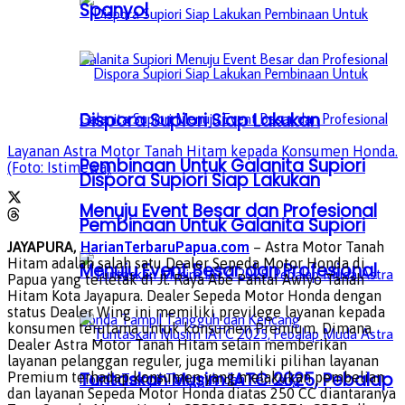
Spanyol
Dispora Supiori Siap Lakukan
Layanan Astra Motor Tanah Hitam kepada Konsumen Honda.
Pembinaan Untuk Galanita Supiori
(Foto: Istimewa)
Dispora Supiori Siap Lakukan
Menuju Event Besar dan Profesional
Pembinaan Untuk Galanita Supiori
JAYAPURA,
HarianTerbaruPapua.com
– Astra Motor Tanah
Hitam adalah salah satu Dealer Sepeda Motor Honda di
Menuju Event Besar dan Profesional
Papua yang terletak di Jl. Raya Abe Pantai Awiyo Tanah
Hitam Kota Jayapura. Dealer Sepeda Motor Honda dengan
status Dealer Wing ini memiliki previlege layanan kepada
konsumen terutama untuk konsumen Premium. Dimana
Dealer Astra Motor Tanah Hitam selain memberikan
layanan pelanggan reguler, juga memiliki pilihan layanan
Tuntaskan Musim IATC 2025, Pebalap
Premium terhadap konsumen yang melakukan pembelian
dan layanan Sepeda Motor Honda diatas 250 CC diantaranya