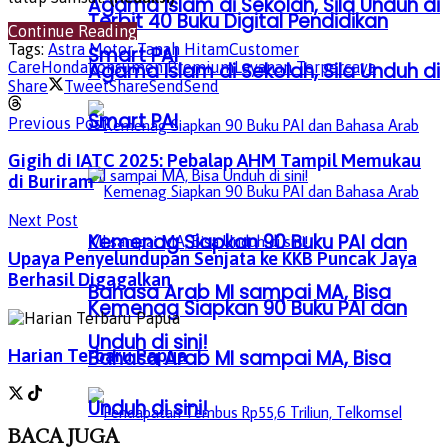
Agama Islam di Sekolah, Sila Unduh di
Terbit 40 Buku Digital Pendidikan
Continue Reading
Tags:
Astra Motor Tanah Hitam
Customer
Smart PAI
Care
Honda
konsumen Premium
Layanan Terpercaya
Agama Islam di Sekolah, Sila Unduh di
Share
Tweet
Share
Send
Send
Smart PAI
Previous Post
Gigih di IATC 2025: Pebalap AHM Tampil Memukau
di Buriram
Next Post
Kemenag Siapkan 90 Buku PAI dan
Upaya Penyelundupan Senjata ke KKB Puncak Jaya
Berhasil Digagalkan
Bahasa Arab MI sampai MA, Bisa
Kemenag Siapkan 90 Buku PAI dan
Unduh di sini!
Harian Terbaru Papua
Bahasa Arab MI sampai MA, Bisa
Unduh di sini!
BACA
JUGA