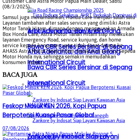
Customer Care Astra Motor Papua Main Dealer, Sabtu
(08/3/2025).
Samsul juga menambahkan, Honda Care menjadi salah satu
Layanan tambahan after sales service yang dimiliki Astra
Motor Tanah Hitam, dimana dengan menggunakan Armada
Arbi, Adenanta, dan Andi Gilang
Box Honda Care, Astra Motor Tanah Hitam siap melakukan
layanan Emergency Road, service kunjung, dan home
service kepada konsumen yang tidak dapat datang ke
Bawa CBR Series Bersinar di Sepang
Arbi, Adenanta, dan Andi Gilang
AHASS Astra MotorTanah Hitam melakukan service Sepeda
Motor Honda nya, sehingga semakin memudahkan
International Circuit
konsumen Honda.
Bawa CBR Series Bersinar di Sepang
BACA
JUGA
International Circuit
NASIONAL
NASIONAL
Feskop Masuk KEN 2026, Kopi Papua
Berpotensi Kuasai Pasar Global
07/08/2026
Zankore by Indosat Siap Layani