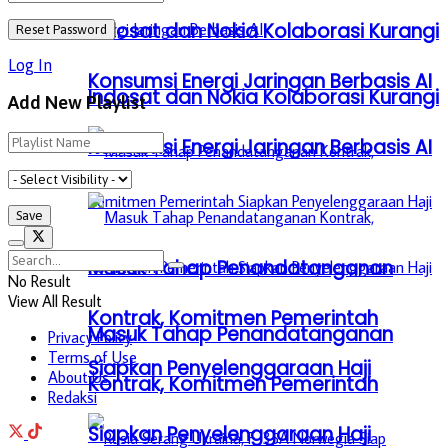
Indosat dan Nokia Kolaborasi Kurangi
Log In
Konsumsi Energi Jaringan Berbasis AI
Indosat dan Nokia Kolaborasi Kurangi
Add New Playlist
Konsumsi Energi Jaringan Berbasis AI
Masuk Tahap Penandatanganan
No Result
View All Result
Kontrak, Komitmen Pemerintah
Masuk Tahap Penandatanganan
Privacy Policy
Terms of Use
Siapkan Penyelenggaraan Haji
About Us
Kontrak, Komitmen Pemerintah
Redaksi
Siapkan Penyelenggaraan Haji