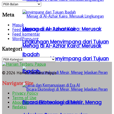
Archives
Meta
Masuk
Menag di Al-Azhar Kairo: Merusak
Feed entri
Feed komentar
WordPress.org
Lingkungan Menyimpang dari Tujuan
Menag di Al-Azhar Kairo: Merusak
Kategori
Ibadah
Lingkungan Menyimpang dari Tujuan
Kategori
Ibadah
© 2026 Harian Terbaru Papua
Navigate Site
Privacy Policy
Terms of Use
Bicara Ekoteologi di Mesir, Menag
About Us
Redaksi