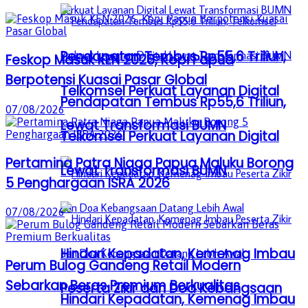
Pendapatan Tembus Rp55,6 Triliun,
Feskop Masuk KEN 2026, Kopi Papua
Berpotensi Kuasai Pasar Global
Telkomsel Perkuat Layanan Digital
Pendapatan Tembus Rp55,6 Triliun,
07/08/2026
Lewat Transformasi BUMN
Telkomsel Perkuat Layanan Digital
Pertamina Patra Niaga Papua Maluku Borong
Lewat Transformasi BUMN
5 Penghargaan ISRA 2026
07/08/2026
Hindari Kepadatan, Kemenag Imbau
Perum Bulog Gandeng Retail Modern
Sebarkan Beras Premium Berkualitas
Peserta Zikir dan Doa Kebangsaan
Hindari Kepadatan, Kemenag Imbau