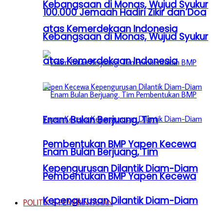
Kebangsaan di Monas, Wujud Syukur
100.000 Jemaah Hadiri Zikir dan Doa
atas Kemerdekaan Indonesia
Kebangsaan di Monas, Wujud Syukur
atas Kemerdekaan Indonesia
Enam Bulan Berjuang, Tim
Pembentukan BMP Yapen Kecewa
Enam Bulan Berjuang, Tim
Kepengurusan Dilantik Diam-Diam
Pembentukan BMP Yapen Kecewa
Kepengurusan Dilantik Diam-Diam
POLITIK & PEMERINTAHAN