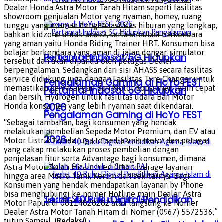
Dealer Honda Astra Motor Tanah Hitam seperti fasilitas
showroom penjualan Motor yang nyaman, homey, ruang
tunggu yang nyaman dengan fasilitas hiburan yeng lengkap,
bahkan kidzone untuk anak2, serta simulasi berkendara
yang aman yaitu Honda Riding Trainer HRT. Konsumen bisa
belajar berkendara yang aman di jalan dengan simulator
Pertama! Indosat 5G Hidupkan
tersebut dan akan dipandu oleh petugas Dealer
berpengalaman. Sedangkan dari sisi AHASS secara fasilitas
service didukung juga dengan Fasilitas Tyre Changer untuk
Pengalaman Gaming di HoYo FEST
memastikan pemasangan Ban Motor Konsumen lebih cepat
Pertama! Indosat 5G Hidupkan
dan bersih, Hydrogen untuk fasilitas udara Ban Motor
2026
Honda konsumen yang lebih nyaman saat dikendarai.
Pengalaman Gaming di HoYo FEST
“Sebagai tambahan, bagi konsumen yang hendak
melakukan pembelian Sepeda Motor Premium, dan EV atau
2026
Motor Listrik Honda juga tersedia unit motor dan petugas
yang cakap melakukan proses pembelian dengan
penjelasan fitur serta Advantage bagi konsumen, dimana
Astra Motor Tanah Hitam memiliki coverage layanan
hingga area Muara Tami, Kerom dan sekitarnya. Bagi
Konsumen yang hendak mendapatkan layanan by Phone
bisa menghubungi ke nomer Hotline main Dealer Astra
Terbit 40 Buku Digital Pendidikan
Motor Papua di 08114828282 atau langsung ke Nomer
Dealer Astra Motor Tanah Hitam di Nomer (0967) 5572536,”
tutup Samsul.
(Redaksi)