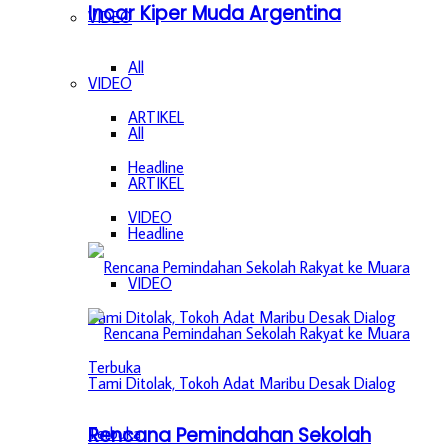
Incar Kiper Muda Argentina
VIDEO
All
VIDEO
ARTIKEL
All
Headline
ARTIKEL
VIDEO
Headline
VIDEO
Rencana Pemindahan Sekolah