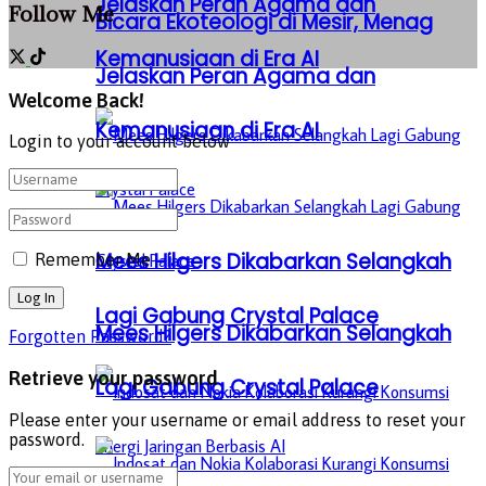
Jelaskan Peran Agama dan
Follow Me
Bicara Ekoteologi di Mesir, Menag
Kemanusiaan di Era AI
Jelaskan Peran Agama dan
Welcome Back!
Kemanusiaan di Era AI
Login to your account below
Mees Hilgers Dikabarkan Selangkah
Remember Me
Lagi Gabung Crystal Palace
Mees Hilgers Dikabarkan Selangkah
Forgotten Password?
Retrieve your password
Lagi Gabung Crystal Palace
Please enter your username or email address to reset your
password.