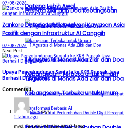
07/08/2026
Datang Lebih Awal
Peserta Zikir dan Doa Kebangsaan
Datang Lebih Awal
Zankore by Indosat Siap Layani Kawasan Asia
Pasifik dengan Infrastruktur AI Canggih
07/08/2026
Next Post
1 Agustus di Monas Ada Zikir dan Doa
Upaya Penyelundupan Senjata ke KKB Puncak Jaya
Kebangsaan, Terbuka untuk Umum
1 Agustus di Monas Ada Zikir dan Doa
Berhasil Digagalkan
Comments
1
Kebangsaan, Terbuka untuk Umum
John
says:
1 tahun ago
Indosat Catat Pertumbuhan Double
mysL Tan ejwVM pVoo WUKi fagsc