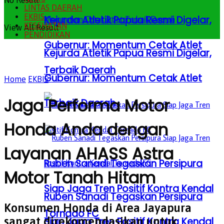
No Result
LINTAS DAERAH
EKBIS
Kejurda Atletik Papua Resmi Digelar,
KESEHATAN
View All Result
PENDIDIKAN
Gubernur: Momentum Cetak Atlet
Kejurda Atletik Papua Resmi Digelar,
Terbaik Daerah
Gubernur: Momentum Cetak Atlet
Home
EKBIS
Jaga Performa Motor
Terbaik Daerah
Honda Anda dengan
Layanan AHASS Astra
Ruben Sanadi Tegaskan Persipura
Motor Tanah Hitam
Siap Jaga Tren Positif Kontra Kendal
Ruben Sanadi Tegaskan Persipura
Konsumen Honda di Area Jayapura
Tornado FC
sangat direkomendasikan untuk
Siap Jaga Tren Positif Kontra Kendal