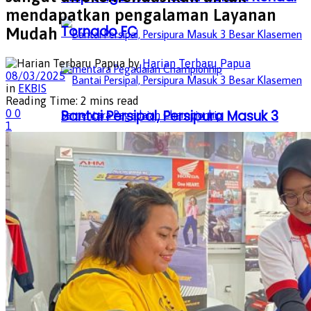
mendapatkan pengalaman Layanan
Tornado FC
Mudah
by
Harian Terbaru Papua
08/03/2025
in
EKBIS
Reading Time: 2 mins read
Bantai Persipal, Persipura Masuk 3
0
0
1
Besar Klasemen Sementara
Bantai Persipal, Persipura Masuk 3
Pegadaian Championhip
Besar Klasemen Sementara
Pegadaian Championhip