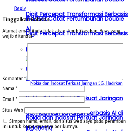
Reply
Digit Percepat Transformasi Berbasis
Indosat Catat Pertumbuhan Double
Tinggalkan Balasan
AI
Alamat email Anda tidak akan dipublikasikan.
Ruas yang
Digit Percepat Transformasi Berbasis
wajib ditandai
*
AI
INTERNASIONAL
INTERNASIONAL
Komentar
*
Nama
*
Nokia dan Indosat Perkuat Jaringan
Email
*
Situs Web
5G, Hadirkan Layanan Berbasis AI di
Nokia dan Indosat Perkuat Jaringan
Simpan nama, email, dan situs web saya pada peramban
Indonesia
ini untuk komentar saya berikutnya.