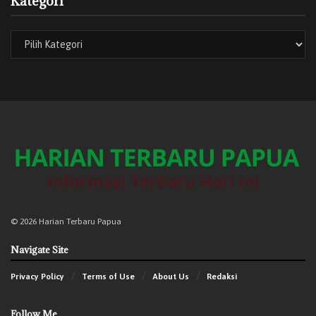
Kategori
Dirjen Pendidikan Islam Amien Suyitno dan Kepala Badan
Moderasi Beragama dan Pengembangan SDM M. Ali
Ramdhani masing-masing membacakan Resolusi Jihad
dan Ikrar Santri. Doa penutup dipimpin Dirjen Bimas Islam
Abu Rokhmad.
Dirjen Bimas Kristen Jeane Marie Tulung bertugas
sebagai pembawa acara, diiringi paduan suara dari Ditjen
Bimas Kristen.
Apel ini dihadiri para pejabat eselon II, ASN Kemenag, dan
ratusan santri dari berbagai lembaga pendidikan
© 2026 Harian Terbaru Papua
keagamaan.
Navigate Site
(Redaksi – Harian Terbaru Papua)
Privacy Policy
Terms of Use
About Us
Redaksi
Tags:
Ditjen Pesantren
Hari Santri 2025
Kemenag RI
Follow Me