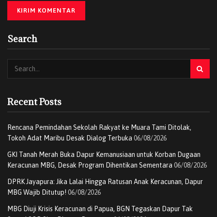
baik.
“Dengan Ditjen ini, kita bisa memantau seluruh pesantren
dalam arti positif. Pemerintah ingin memastikan semua
Search
pesantren benar-benar menjalankan fungsi pendidikan,
dakwah, dan pemberdayaan masyarakat secara optimal,”
tegasnya.
Menurutnya, kehadiran Ditjen Pesantren juga akan
Recent Posts
memperkuat kontribusi Kemenag dalam menciptakan
kerukunan umat, sekaligus membangun generasi santri
Rencana Pemindahan Sekolah Rakyat ke Muara Tami Ditolak,
yang kuat, cerdas, dan berakhlak mulia.
Tokoh Adat Maribu Desak Dialog Terbuka
06/08/2026
“Harapan kita, Hari Santri menjadi momentum
GKI Tanah Merah Buka Dapur Kemanusiaan untuk Korban Dugaan
kebangkitan semangat santri untuk menjawab tantangan
Keracunan MBG, Desak Program Dihentikan Sementara
06/08/2026
zaman,” ujar Menag.
DPRK Jayapura: Jika Lalai Hingga Ratusan Anak Keracunan, Dapur
MBG Wajib Ditutup!
06/08/2026
Ke depan, lanjut Menag, sistem pendataan dan sertifikasi
MBG Diuji Krisis Keracunan di Papua, BGN Tegaskan Dapur Tak
pesantren akan diintensifkan agar data menjadi lebih