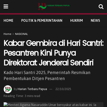
HOME
POLITIK & PEMERINTAHAN
HUKRIM
NEWS
Home
NASIONAL
Kabar Gembira di Hari Santri:
Pesantren Kini Punya
Direktorat Jenderal Sendiri
Kado Hari Santri 2025, Pemerintah Resmikan
Pembentukan Ditjen Pesantren
by
Harian Terbaru Papua
22/10/2025
Reading Time: 3 mins read