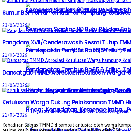
Kemenag Siapkan 90 Buku PAI dan Baha
Sumur Bor Pertama Hadir di Kampung Keakwa, 
23/05/2026
Kemenag Siapkan 90 Buku PAI dan Baha
Pangdam XVII/Cenderawasih Resmi Tutup TMM
Pendapatan Tembus Rp55,6 Triliun, Te
21/05/2026
Pendapatan Tembus Rp55,6 Triliun, Te
Dansatgas TMMD Apresiasi Ketulusan Warga
21/05/2026
Hindari Kepadatan, Kemenag Imbau Pe
Ketulusan Warga Dukung Pelaksanaan TMMD H
Hindari Kepadatan, Kemenag Imbau Pe
21/05/2026
Kehadiran Satgas TMMD disambut antusias oleh warga Kamp
1 Agustus di Monas Ada Zikir dan Do
terima kasih atas kepedulian yang ditunjukkan oleh TNI.