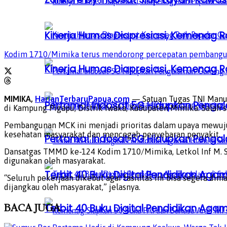
Kinerja Humas Diapresiasi, Kemenag R
Kodim 1710/Mimika terus mendorong percepatan pembanguna
Kinerja Humas Diapresiasi, Kemenag R
MIMIKA,
HarianTerbaruPapua.com
— Satuan Tugas TNI Manu
Pertama! Indosat 5G Hidupkan Penga
di Kampung Pigapu, Distrik Iwaka, Kabupaten Mimika. Salah s
Pembangunan MCK ini menjadi prioritas dalam upaya mewujud
kesehatan masyarakat dan mencegah penyebaran penyakit.
Pertama! Indosat 5G Hidupkan Penga
Dansatgas TMMD ke-124 Kodim 1710/Mimika, Letkol Inf M. 
digunakan oleh masyarakat.
Terbit 40 Buku Digital Pendidikan Agam
“Seluruh pekerjaan dikebut agar fasilitas ini bisa segera di
dijangkau oleh masyarakat,” jelasnya.
BACA
JUGA
Terbit 40 Buku Digital Pendidikan Agam