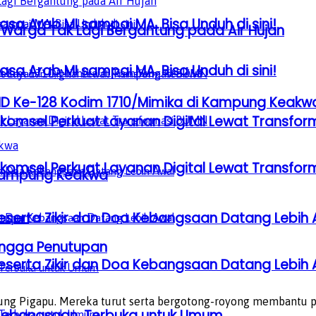
sa Arab MI sampai MA, Bisa Unduh di sini!
Warga Tak Lagi Bergantung pada Air Hujan
sa Arab MI sampai MA, Bisa Unduh di sini!
D Ke-128 Kodim 1710/Mimika di Kampung Keakw
lkomsel Perkuat Layanan Digital Lewat Transfo
lkomsel Perkuat Layanan Digital Lewat Transfo
 Kampung Keakwa
serta Zikir dan Doa Kebangsaan Datang Lebih 
ingga Penutupan
serta Zikir dan Doa Kebangsaan Datang Lebih 
ung Pigapu. Mereka turut serta bergotong-royong membantu 
a Kebangsaan, Terbuka untuk Umum