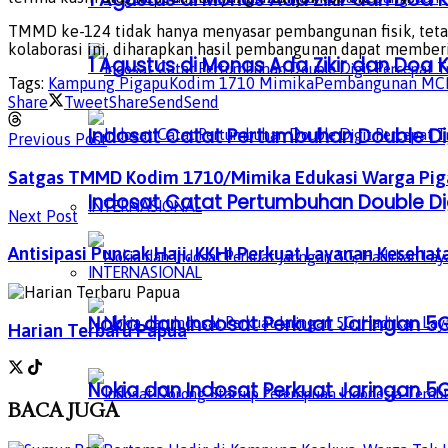
TMMD ke-124 tidak hanya menyasar pembangunan fisik, teta
kolaborasi ini, diharapkan hasil pembangunan dapat member
1 Agustus di Monas Ada Zikir dan Do
Tags:
Kampung Pigapu
Kodim 1710 Mimika
Pembangunan MC
Share
Tweet
Share
Send
Send
Indosat Catat Pertumbuhan Double Dig
Previous Post
Satgas TMMD Kodim 1710/Mimika Edukasi Warga Piga
Indosat Catat Pertumbuhan Double Dig
INTERNASIONAL
Next Post
Antisipasi Puncak Haji, KKHI Perkuat Layanan Keseha
INTERNASIONAL
Nokia dan Indosat Perkuat Jaringan 5G
Harian Terbaru Papua
Nokia dan Indosat Perkuat Jaringan 5G
BACA
JUGA