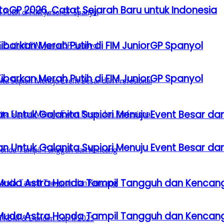
GP 2026, Catat Sejarah Baru untuk Indonesia
barkan Merah Putih di FIM JuniorGP Spanyol
barkan Merah Putih di FIM JuniorGP Spanyol
n Untuk Galanita Supiori Menuju Event Besar dan
n Untuk Galanita Supiori Menuju Event Besar dan
 Muda Astra Honda Tampil Tangguh dan Kencan
 Muda Astra Honda Tampil Tangguh dan Kencan