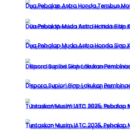
Dua Pebalap Astra Honda Tembus Moto
Dua Pebalap Muda Astra Honda Siap Ki
Dua Pebalap Muda Astra Honda Siap Ki
Dispora Supiori Siap Lakukan Pembinaa
Dispora Supiori Siap Lakukan Pembinaa
Tuntaskan Musim IATC 2025, Pebalap
Tuntaskan Musim IATC 2025, Pebalap