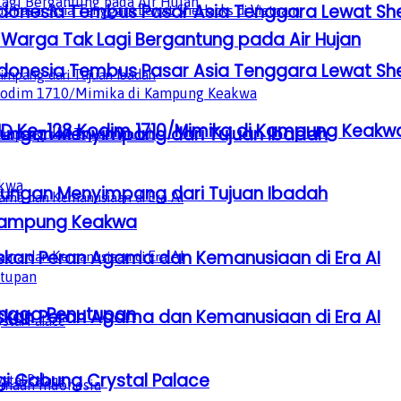
donesia Tembus Pasar Asia Tenggara Lewat Sh
Warga Tak Lagi Bergantung pada Air Hujan
donesia Tembus Pasar Asia Tenggara Lewat Sh
D Ke-128 Kodim 1710/Mimika di Kampung Keakw
gkungan Menyimpang dari Tujuan Ibadah
gkungan Menyimpang dari Tujuan Ibadah
 Kampung Keakwa
laskan Peran Agama dan Kemanusiaan di Era AI
ingga Penutupan
laskan Peran Agama dan Kemanusiaan di Era AI
gi Gabung Crystal Palace