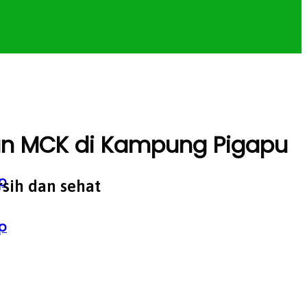
an MCK di Kampung Pigapu
p
sih dan sehat
p