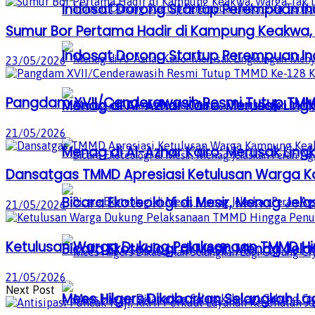
Indosat Dorong Startup Perempuan In
Sumur Bor Pertama Hadir di Kampung Keakwa, 
Indosat Dorong Startup Perempuan In
23/05/2026
Pangdam XVII/Cenderawasih Resmi Tutup TMM
Menag di Al-Azhar Kairo: Merusak Lin
21/05/2026
Menag di Al-Azhar Kairo: Merusak Lin
Dansatgas TMMD Apresiasi Ketulusan Warga
Bicara Ekoteologi di Mesir, Menag Je
21/05/2026
Ketulusan Warga Dukung Pelaksanaan TMMD H
Bicara Ekoteologi di Mesir, Menag Je
21/05/2026
Next Post
Mees Hilgers Dikabarkan Selangkah La