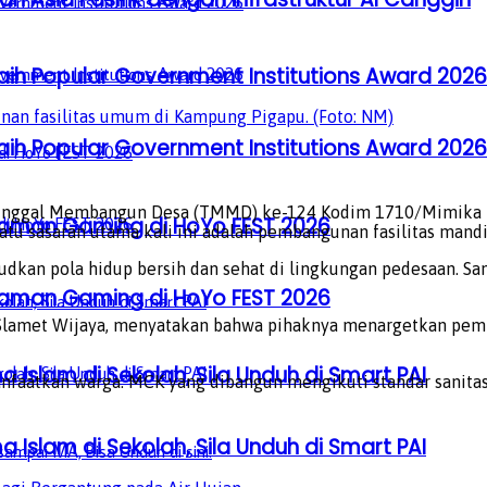
aih Popular Government Institutions Award 2026
n fasilitas umum di Kampung Pigapu. (Foto: NM)
aih Popular Government Institutions Award 2026
nggal Membangun Desa (TMMD) ke-124 Kodim 1710/Mimika t
laman Gaming di HoYo FEST 2026
atu sasaran utama kali ini adalah pembangunan fasilitas mandi
kan pola hidup bersih dan sehat di lingkungan pedesaan. San
laman Gaming di HoYo FEST 2026
Slamet Wijaya, menyatakan bahwa pihaknya menargetkan pemb
a Islam di Sekolah, Sila Unduh di Smart PAI
manfaatkan warga. MCK yang dibangun mengikuti standar sanitas
a Islam di Sekolah, Sila Unduh di Smart PAI