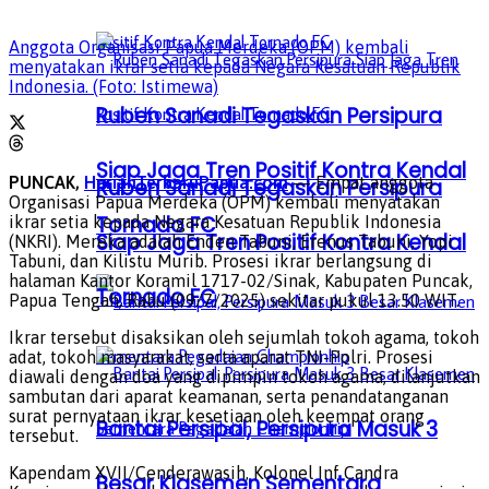
Anggota Organisasi Papua Merdeka (OPM) kembali
menyatakan ikrar setia kepada Negara Kesatuan Republik
Indonesia. (Foto: Istimewa)
Ruben Sanadi Tegaskan Persipura
Siap Jaga Tren Positif Kontra Kendal
PUNCAK,
HarianTerbaruPapua.com
— Empat anggota
Ruben Sanadi Tegaskan Persipura
Organisasi Papua Merdeka (OPM) kembali menyatakan
Tornado FC
ikrar setia kepada Negara Kesatuan Republik Indonesia
Siap Jaga Tren Positif Kontra Kendal
(NKRI). Mereka adalah Enden Tabuni, Erenus Tabuni, Yopi
Tabuni, dan Kilistu Murib. Prosesi ikrar berlangsung di
halaman Kantor Koramil 1717-02/Sinak, Kabupaten Puncak,
Tornado FC
Papua Tengah, Rabu (09/7/2025) sekitar pukul 13.50 WIT.
Ikrar tersebut disaksikan oleh sejumlah tokoh agama, tokoh
adat, tokoh masyarakat, serta aparat TNI-Polri. Prosesi
diawali dengan doa yang dipimpin tokoh agama, dilanjutkan
sambutan dari aparat keamanan, serta penandatanganan
surat pernyataan ikrar kesetiaan oleh keempat orang
Bantai Persipal, Persipura Masuk 3
tersebut.
Kapendam XVII/Cenderawasih, Kolonel Inf Candra
Besar Klasemen Sementara