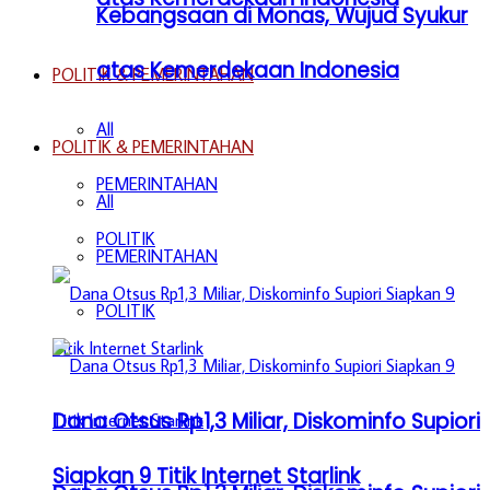
Kebangsaan di Monas, Wujud Syukur
atas Kemerdekaan Indonesia
POLITIK & PEMERINTAHAN
All
POLITIK & PEMERINTAHAN
PEMERINTAHAN
All
POLITIK
PEMERINTAHAN
POLITIK
Dana Otsus Rp1,3 Miliar, Diskominfo Supiori
Siapkan 9 Titik Internet Starlink