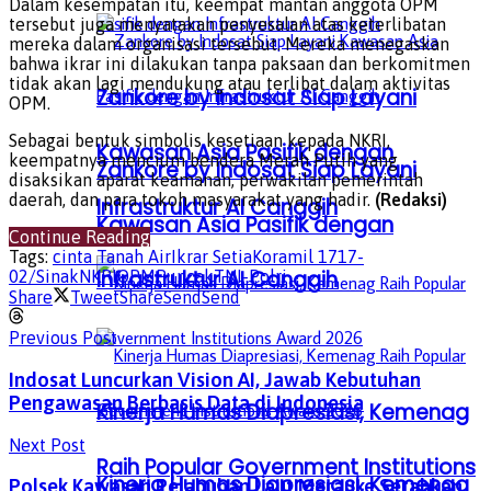
Dalam kesempatan itu, keempat mantan anggota OPM
tersebut juga menyatakan penyesalan atas keterlibatan
mereka dalam organisasi tersebut. Mereka menegaskan
bahwa ikrar ini dilakukan tanpa paksaan dan berkomitmen
tidak akan lagi mendukung atau terlibat dalam aktivitas
Zankore by Indosat Siap Layani
OPM.
Sebagai bentuk simbolis kesetiaan kepada NKRI,
Kawasan Asia Pasifik dengan
keempatnya mencium bendera Merah Putih yang
Zankore by Indosat Siap Layani
disaksikan aparat keamanan, perwakilan pemerintah
daerah, dan para tokoh masyarakat yang hadir.
(Redaksi)
Infrastruktur AI Canggih
Kawasan Asia Pasifik dengan
Continue Reading
Tags:
cinta Tanah Air
Ikrar Setia
Koramil 1717-
Infrastruktur AI Canggih
02/Sinak
NKRI
OPM
Puncak
TNI-Polri
Share
Tweet
Share
Send
Send
Previous Post
Indosat Luncurkan Vision AI, Jawab Kebutuhan
Pengawasan Berbasis Data di Indonesia
Kinerja Humas Diapresiasi, Kemenag
Next Post
Raih Popular Government Institutions
Kinerja Humas Diapresiasi, Kemenag
Polsek Kawasan Pelabuhan Laut Merauke Serahkan