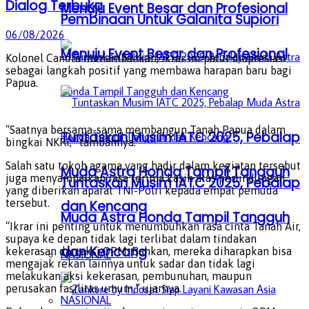
Dialog Terbuka
Menuju Event Besar dan Profesional
Pembinaan Untuk Galanita Supiori
06/08/2026
Menuju Event Besar dan Profesional
Kolonel Candra menambahkan, ikrar ini patut diapresiasi
sebagai langkah positif yang membawa harapan baru bagi
Papua.
“Saatnya bersama-sama membangun Tanah Papua dalam
Tuntaskan Musim IATC 2025, Pebalap
bingkai NKRI,” tambahnya.
Salah satu tokoh agama yang hadir dalam kegiatan tersebut
Muda Astra Honda Tampil Tangguh
juga menyampaikan rasa terima kasih atas perlindungan
Tuntaskan Musim IATC 2025, Pebalap
yang diberikan aparat TNI-Polri kepada empat pemuda
tersebut.
dan Kencang
Muda Astra Honda Tampil Tangguh
“Ikrar ini penting untuk menumbuhkan rasa cinta Tanah Air,
supaya ke depan tidak lagi terlibat dalam tindakan
dan Kencang
kekerasan dan aksi OPM. Bahkan, mereka diharapkan bisa
NASIONAL
mengajak rekan lainnya untuk sadar dan tidak lagi
melakukan aksi kekerasan, pembunuhan, maupun
perusakan fasilitas umum,” ujarnya.
NASIONAL