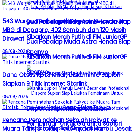
543 Warga Terdampak Dugaan Keracunan
Dua Pebalap Muda Astra Honda Siap
MBG di Depapre, 402 Sembuh dan 120 Masih
Kibarkan Merah Putih di FIM JuniorGP
Dirawat
Dua Pebalap Muda Astra Honda Siap
Spanyol
08/08/2026
Kibarkan Merah Putih di FIM JuniorGP
Spanyol
Dana Otsus Rp1,3 Miliar, Diskominfo Supiori
Siapkan 9 Titik Internet Starlink
08/08/2026
Dispora Supiori Siap Lakukan
Rencana Pemindahan Sekolah Rakyat ke
Pembinaan Untuk Galanita Supiori
Dispora Supiori Siap Lakukan
Muara Tami Ditolak, Tokoh Adat Maribu Desak