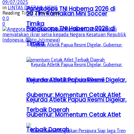
09/07/2025
in
LINTAS DAERAH
,
NEWS
Pangkoops TNI Habema 2026 di
20 Tim Ramaikan Mini Soccer
Reading Time: 2 mins read
0
0
Timika
0
Pangkoops TNI Habema 2026 di
Timika
Kejurda Atletik Papua Resmi Digelar,
Gubernur: Momentum Cetak Atlet
Kejurda Atletik Papua Resmi Digelar,
Terbaik Daerah
Gubernur: Momentum Cetak Atlet
Terbaik Daerah