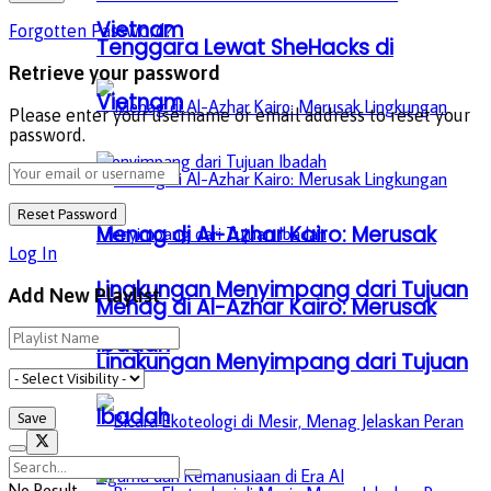
Vietnam
Forgotten Password?
Tenggara Lewat SheHacks di
Retrieve your password
Vietnam
Please enter your username or email address to reset your
password.
Menag di Al-Azhar Kairo: Merusak
Log In
Lingkungan Menyimpang dari Tujuan
Add New Playlist
Menag di Al-Azhar Kairo: Merusak
Ibadah
Lingkungan Menyimpang dari Tujuan
Ibadah
No Result