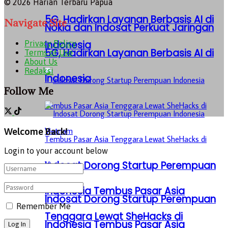
© 2026 Harian Terbaru Papua
5G, Hadirkan Layanan Berbasis AI di
Navigate Site
Nokia dan Indosat Perkuat Jaringan
Indonesia
Privacy Policy
5G, Hadirkan Layanan Berbasis AI di
Terms of Use
About Us
Redaksi
Indonesia
Follow Me
Welcome Back!
Login to your account below
Indosat Dorong Startup Perempuan
Indonesia Tembus Pasar Asia
Indosat Dorong Startup Perempuan
Remember Me
Tenggara Lewat SheHacks di
Indonesia Tembus Pasar Asia