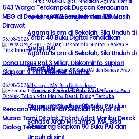
543 Warga Terdampak Dugaan Keracunan
MBG di Depapre, 402 Sembuh dan 120 Masih
Terbit 40 Buku Digital Pendidikan
Dirawat
Agama Islam di Sekolah, Sila Unduh di
Terbit 40 Buku Digital Pendidikan
08/08/2026
Smart PAI
Agama Islam di Sekolah, Sila Unduh di
Dana Otsus Rp1,3 Miliar, Diskominfo Supiori
Smart PAI
Siapkan 9 Titik Internet Starlink
08/08/2026
Kemenag Siapkan 90 Buku PAI dan
Rencana Pemindahan Sekolah Rakyat ke
Muara Tami Ditolak, Tokoh Adat Maribu Desak
Bahasa Arab MI sampai MA, Bisa
Kemenag Siapkan 90 Buku PAI dan
Dialog Terbuka
Unduh di sini!