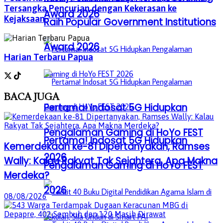
Tersangka Pencurian dengan Kekerasan ke
Award 2026
Kejaksaan
Raih Popular Government Institutions
Award 2026
Harian Terbaru Papua
BACA
JUGA
Pertama! Indosat 5G Hidupkan
Pengalaman Gaming di HoYo FEST
Pertama! Indosat 5G Hidupkan
Kemerdekaan ke-81 Dipertanyakan, Ramses
2026
Wally: Kalau Rakyat Tak Sejahtera, Apa Makna
Pengalaman Gaming di HoYo FEST
Merdeka?
2026
08/08/2026