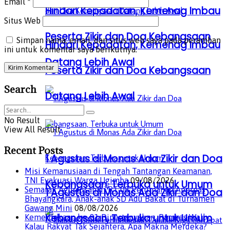
Email
*
Hindari Kepadatan, Kemenag Imbau
Situs Web
Peserta Zikir dan Doa Kebangsaan
Simpan nama, email, dan situs web saya pada peramban
Hindari Kepadatan, Kemenag Imbau
ini untuk komentar saya berikutnya.
Datang Lebih Awal
Peserta Zikir dan Doa Kebangsaan
Search
Datang Lebih Awal
No Result
View All Result
Recent Posts
1 Agustus di Monas Ada Zikir dan Doa
Misi Kemanusiaan di Tengah Tantangan Keamanan,
TNI Evakuasi Warga Ugimba
09/08/2026
Kebangsaan, Terbuka untuk Umum
Semarak Agustusan di RT 08 Perumahan Apernas
1 Agustus di Monas Ada Zikir dan Doa
Bhayangkara, Anak-anak SD Adu Bakat di Turnamen
Gawang Mini
08/08/2026
Kebangsaan, Terbuka untuk Umum
Kemerdekaan ke-81 Dipertanyakan, Ramses Wally:
Kalau Rakyat Tak Sejahtera, Apa Makna Merdeka?