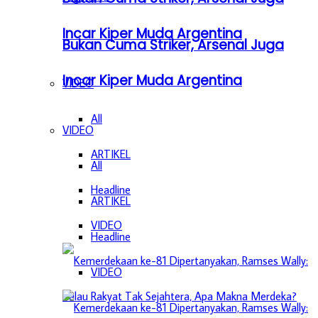
Incar Kiper Muda Argentina
Bukan Cuma Striker, Arsenal Juga
Incar Kiper Muda Argentina
VIDEO
All
VIDEO
ARTIKEL
All
Headline
ARTIKEL
VIDEO
Headline
VIDEO