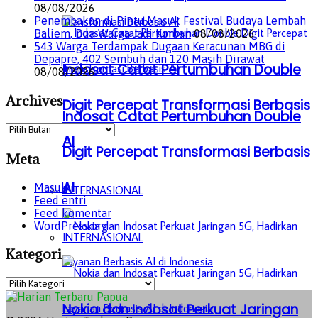
08/08/2026
Penembakan di Pintu Masuk Festival Budaya Lembah
Baliem, Dua Warga Jadi Korban
08/08/2026
543 Warga Terdampak Dugaan Keracunan MBG di
Depapre, 402 Sembuh dan 120 Masih Dirawat
Indosat Catat Pertumbuhan Double
08/08/2026
Archives
Digit Percepat Transformasi Berbasis
Indosat Catat Pertumbuhan Double
Archives
AI
Digit Percepat Transformasi Berbasis
Meta
AI
Masuk
INTERNASIONAL
Feed entri
Feed komentar
WordPress.org
INTERNASIONAL
Kategori
Kategori
Nokia dan Indosat Perkuat Jaringan