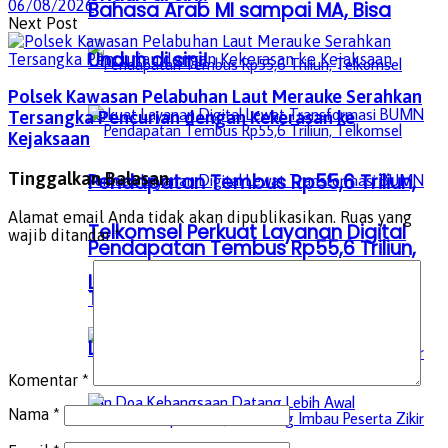
06/08/2026
Bahasa Arab MI sampai MA, Bisa
Next Post
Unduh di sini!
Polsek Kawasan Pelabuhan Laut Merauke Serahkan
Tersangka Pencurian dengan Kekerasan ke
Kejaksaan
Tinggalkan Balasan
Pendapatan Tembus Rp55,6 Triliun,
Alamat email Anda tidak akan dipublikasikan.
Ruas yang
Telkomsel Perkuat Layanan Digital
wajib ditandai
*
Pendapatan Tembus Rp55,6 Triliun,
Lewat Transformasi BUMN
Telkomsel Perkuat Layanan Digital
Lewat Transformasi BUMN
Komentar
*
Nama
*