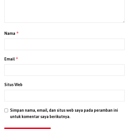
“Sekitar satu perlima dari seluruh jemaah haji dunia
berasal dari Indonesia. Karena itu, kita harus menjadi
teladan dan menjaga citra positif bangsa di mata dunia,”
pesan Nasaruddin.
*
Nama
Ia juga mengingatkan pentingnya membawa Kartu Nusuk,
menjalankan ibadah secara disiplin, serta mematuhi
protokol kesehatan seperti memakai masker,
*
Email
menggunakan payung, menjaga kebersihan, dan cukup
mengonsumsi cairan serta makanan bergizi.
“Kami mohon doa dari seluruh rakyat Indonesia. Semoga
Situs Web
seluruh jemaah haji Indonesia mendapatkan layanan
terbaik dan meraih predikat haji yang mabrur,” tutupnya.
Struktur Amirulhajj 1446 H/2025 M:
Simpan nama, email, dan situs web saya pada peramban ini
untuk komentar saya berikutnya.
Amirulhajj:
Nasaruddin Umar