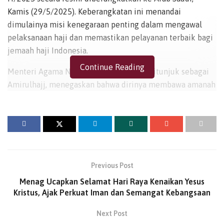
Kamis (29/5/2025). Keberangkatan ini menandai
dimulainya misi kenegaraan penting dalam mengawal
pelaksanaan haji dan memastikan pelayanan terbaik bagi
jemaah haji Indonesia.
Continue Reading
Menteri Agama Nasaruddin Umar, yang ditunjuk sebagai
Amirulhajj, menegaskan bahwa dirinya membawa amanah
langsung dari Presiden Prabowo Subianto.
“Amirulhajj membawa amanah dari Presiden Prabowo
Subianto untuk memastikan seluruh jemaah Indonesia
mendapatkan pelayanan terbaik selama menjalankan
ibadah haji. Ini adalah tugas kenegaraan yang sangat
Previous Post
penting,” ujar Nasaruddin dalam konferensi pers jelang
Menag Ucapkan Selamat Hari Raya Kenaikan Yesus
keberangkatan di Jakarta.
Kristus, Ajak Perkuat Iman dan Semangat Kebangsaan
Sesuai Undang-Undang Penyelenggaraan Ibadah Haji dan
Next Post
Umrah, Amirulhajj bertugas memimpin misi haji