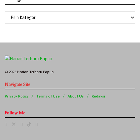
© 2026 Harian Terbaru Papua
Navigate Site
Privacy Policy
Terms of Use
About Us
Redaksi
Follow Me