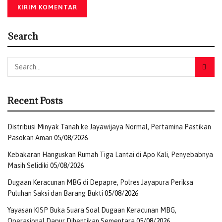
Naib Amirulhajj:
Mochamad Irfan Yusuf, Romo R.
Muhammad Syafi’i
Sekretaris:
Dahnil Anzar Simanjuntak
Search
Anggota:
Muhadjir Effendy
Dudy Purwagandhi
Taruna Ikrar
Recent Posts
Amirsyah Sanusi Tambunan
Distribusi Minyak Tanah ke Jayawijaya Normal, Pertamina Pastikan
Dudung Abdurachman
Pasokan Aman
05/08/2026
Syamsul Anwar
Kebakaran Hanguskan Rumah Tiga Lantai di Apo Kali, Penyebabnya
Arif Satria
Masih Selidiki
05/08/2026
Akhmad Said Asrori
Dugaan Keracunan MBG di Depapre, Polres Jayapura Periksa
Puluhan Saksi dan Barang Bukti
05/08/2026
Arifatul Choiri Fauzi
Yayasan KISP Buka Suara Soal Dugaan Keracunan MBG,
Operasional Dapur Dihentikan Sementara
05/08/2026