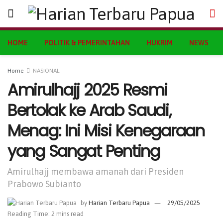
HOME
POLITIK & PEMERINTAHAN
HUKRIM
NEWS
Home
NASIONAL
Amirulhajj 2025 Resmi
Bertolak ke Arab Saudi,
Menag: Ini Misi Kenegaraan
yang Sangat Penting
Amirulhajj membawa amanah dari Presiden
Prabowo Subianto
by
Harian Terbaru Papua
29/05/2025
Reading Time: 2 mins read