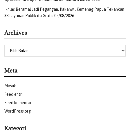
Sekretariat:
Arskal Salim, Jojon Novandri
Ikhlas Beramal Jadi Pegangan, Kakanwil Kemenag Papua Tekankan
(Redaksi)
38 Layanan Publik itu Gratis
05/08/2026
Tags:
Amirulhajj Indonesia
Arab Saudi
ibadah haji
Archives
Kemenag RI
Menag RI
Presiden RI
Meta
Masuk
Feed entri
Feed komentar
WordPress.org
Kategori