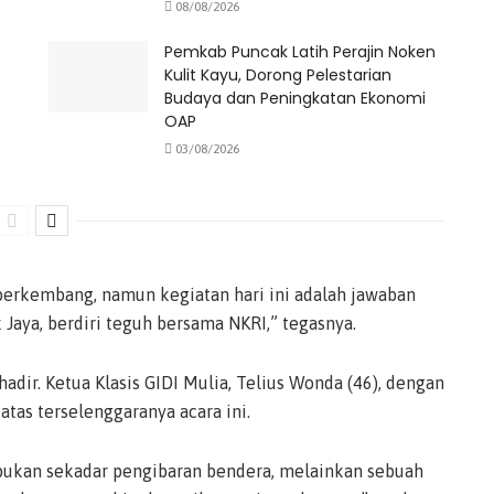
08/08/2026
Pemkab Puncak Latih Perajin Noken
Kulit Kayu, Dorong Pelestarian
Budaya dan Peningkatan Ekonomi
OAP
03/08/2026
berkembang, namun kegiatan hari ini adalah jawaban
Jaya, berdiri teguh bersama NKRI,” tegasnya.
adir. Ketua Klasis GIDI Mulia, Telius Wonda (46), dengan
tas terselenggaranya acara ini.
i bukan sekadar pengibaran bendera, melainkan sebuah