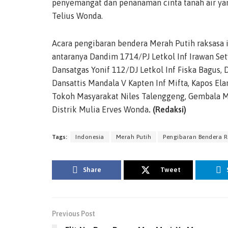
penyemangat dan penanaman cinta tanah air yang
Telius Wonda.
Acara pengibaran bendera Merah Putih raksasa in
antaranya Dandim 1714/PJ Letkol Inf Irawan Se
Dansatgas Yonif 112/DJ Letkol Inf Fiska Bagus, D
Dansattis Mandala V Kapten Inf Mifta, Kapos El
Tokoh Masyarakat Niles Talenggeng, Gembala M
Distrik Mulia Erves Wonda
. (Redaksi)
Tags:
Indonesia
Merah Putih
Pengibaran Bendera 
Share
Tweet
Previous Post