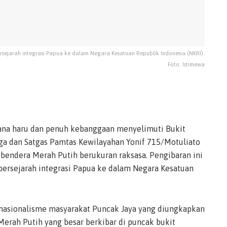
ejarah integrasi Papua ke dalam Negara Kesatuan Republik Indonesia (NKRI).
Foto: Istimewa
ana haru dan penuh kebanggaan menyelimuti Bukit
rga dan Satgas Pamtas Kewilayahan Yonif 715/Motuliato
bendera Merah Putih berukuran raksasa. Pengibaran ini
rsejarah integrasi Papua ke dalam Negara Kesatuan
 nasionalisme masyarakat Puncak Jaya yang diungkapkan
rah Putih yang besar berkibar di puncak bukit