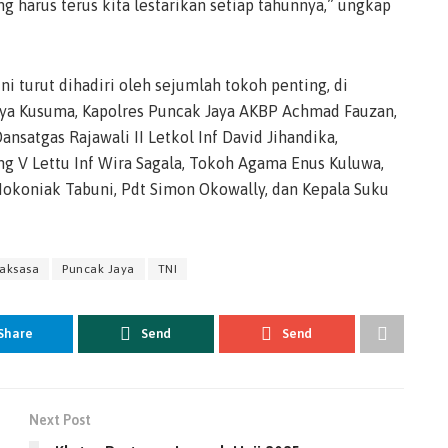
 harus terus kita lestarikan setiap tahunnya,” ungkap
i turut dihadiri oleh sejumlah tokoh penting, di
tya Kusuma, Kapolres Puncak Jaya AKBP Achmad Fauzan,
ansatgas Rajawali II Letkol Inf David Jihandika,
ang V Lettu Inf Wira Sagala, Tokoh Agama Enus Kuluwa,
okoniak Tabuni, Pdt Simon Okowally, dan Kepala Suku
Raksasa
Puncak Jaya
TNI
Share
Send
Send
Next Post