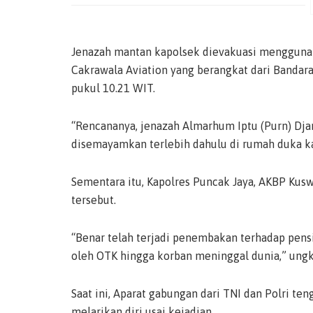
Jenazah mantan kapolsek dievakuasi mengguna
Cakrawala Aviation yang berangkat dari Bandar
pukul 10.21 WIT.
“Rencananya, jenazah Almarhum Iptu (Purn) Dj
disemayamkan terlebih dahulu di rumah duka ka
Sementara itu, Kapolres Puncak Jaya, AKBP Ku
tersebut.
“Benar telah terjadi penembakan terhadap pensi
oleh OTK hingga korban meninggal dunia,” ung
Saat ini, Aparat gabungan dari TNI dan Polri t
melarikan diri usai kejadian.