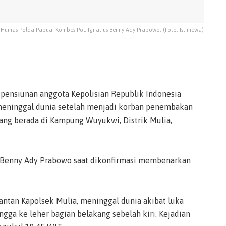
 Humas Polda Papua, Kombes Pol. Ignatius Benny Ady Prabowo. (Foto: Istimewa)
pensiunan anggota Kepolisian Republik Indonesia
n meninggal dunia setelah menjadi korban penembakan
yang berada di Kampung Wuyukwi, Distrik Mulia,
s Benny Ady Prabowo saat dikonfirmasi membenarkan
tan Kapolsek Mulia, meninggal dunia akibat luka
gga ke leher bagian belakang sebelah kiri. Kejadian