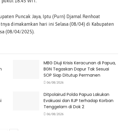
r pukul 18.45 WIT.
paten Puncak Jaya, Iptu (Purn) Djamal Renhoat
tnya dimakamkan hari ini Selasa (08/04) di Kabupaten
sa (08/04/2025).
MBG Diuji Krisis Keracunan di Papua,
n
BGN Tegaskan Dapur Tak Sesuai
SOP Siap Ditutup Permanen
06/08/2026
Ditpolairud Polda Papua Lakukan
i
Evakuasi dan RJP terhadap Korban
Tenggelam di Dok 2
06/08/2026