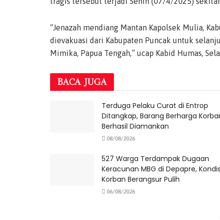
tragis tersebut terjadi Senin (07/4/2025) sekita
“Jenazah mendiang Mantan Kapolsek Mulia, Kabu
dievakuasi dari Kabupaten Puncak untuk selanju
Mimika, Papua Tengah,” ucap Kabid Humas, Sela
BACA
JUGA
Terduga Pelaku Curat di Entrop
Ditangkap, Barang Berharga Korba
Berhasil Diamankan
08/08/2026
527 Warga Terdampak Dugaan
Keracunan MBG di Depapre, Kondis
Korban Berangsur Pulih
06/08/2026