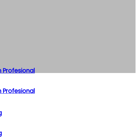
 Profesional
 Profesional
g
g