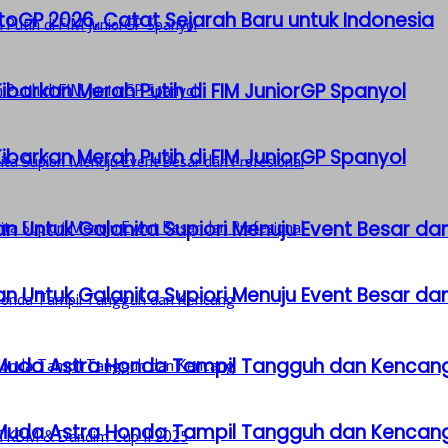
GP 2026, Catat Sejarah Baru untuk Indonesia
barkan Merah Putih di FIM JuniorGP Spanyol
barkan Merah Putih di FIM JuniorGP Spanyol
n Untuk Galanita Supiori Menuju Event Besar dan
n Untuk Galanita Supiori Menuju Event Besar dan
 Muda Astra Honda Tampil Tangguh dan Kencan
 Muda Astra Honda Tampil Tangguh dan Kencan