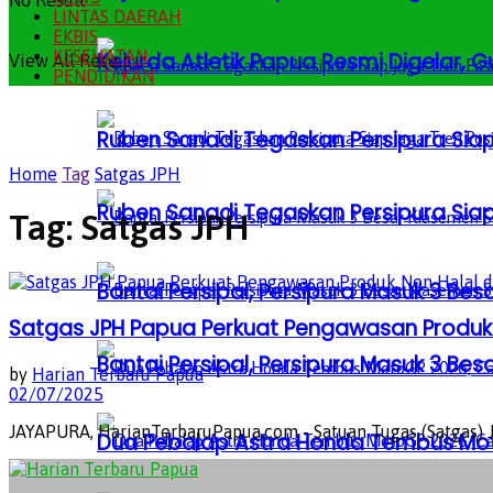
No Result
LINTAS DAERAH
EKBIS
KESEHATAN
Kejurda Atletik Papua Resmi Digelar,
View All Result
PENDIDIKAN
Ruben Sanadi Tegaskan Persipura Siap
Home
Tag
Satgas JPH
Ruben Sanadi Tegaskan Persipura Siap
Tag:
Satgas JPH
Bantai Persipal, Persipura Masuk 3 
Satgas JPH Papua Perkuat Pengawasan Produk N
Bantai Persipal, Persipura Masuk 3 
by
Harian Terbaru Papua
02/07/2025
JAYAPURA, HarianTerbaruPapua.com - Satuan Tugas (Satgas) 
Dua Pebalap Astra Honda Tembus Moto