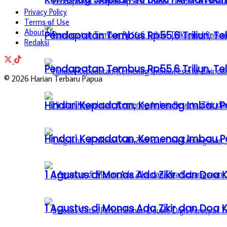
Privacy Policy
Terms of Use
About Us
Pendapatan Tembus Rp55,6 Triliun, Te
Redaksi
Pendapatan Tembus Rp55,6 Triliun, Te
© 2026 Harian Terbaru Papua
Hindari Kepadatan, Kemenag Imbau Pe
Hindari Kepadatan, Kemenag Imbau Pe
1 Agustus di Monas Ada Zikir dan Do
1 Agustus di Monas Ada Zikir dan Do