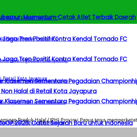
 Gubernur: Momentum Cetak Atlet Terbaik Daerah
 Jaga Tren Positif Kontra Kendal Tornado FC
 Jaga Tren Positif Kontra Kendal Tornado FC
Besar Klasemen Sementara Pegadaian Championhi
on Halal di Retail Kota Jayapura
Besar Klasemen Sementara Pegadaian Championhi
Jaminan Produk Halal (JPH) Provinsi Papua terus memperketat
GP 2026, Catat Sejarah Baru untuk Indonesia