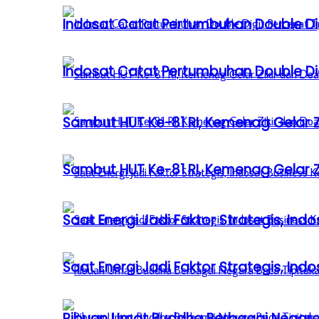
Indosat Catat Pertumbuhan Double Dig
Indosat Catat Pertumbuhan Double Dig
Sambut HUT Ke-81 RI, Kemenag Gelar 
Sambut HUT Ke-81 RI, Kemenag Gelar 
Saat Energi Jadi Faktor Strategis, Indo
Saat Energi Jadi Faktor Strategis, Indo
Ribuan Umat Buddha Berbagai Negar