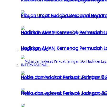
Ribuan Umat Buddha Berbagai Negar
Hadirkan AMAN, Kemenag Permudah L
Hadirkan AMAN, Kemenag Permudah L
INTERNASIONAL
INTERNASIONAL
Nokia dan Indosat Perkuat Jaringan 5G
Nokia dan Indosat Perkuat Jaringan 5G