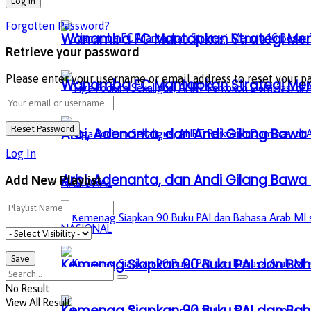
Forgotten Password?
Wanamba FC Mantapkan Strategi Menuj
Retrieve your password
Please enter your username or email address to reset your p
Wanamba FC Mantapkan Strategi Menuj
Arbi, Adenanta, dan Andi Gilang Bawa C
Log In
Arbi, Adenanta, dan Andi Gilang Bawa C
Add New Playlist
NASIONAL
NASIONAL
Kemenag Siapkan 90 Buku PAI dan Baha
No Result
View All Result
Kemenag Siapkan 90 Buku PAI dan Baha