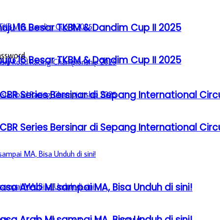
u 16 Besar TKBM & Dandim Cup II 2025
assword.
u 16 Besar TKBM & Dandim Cup II 2025
BR Series Bersinar di Sepang International Circ
BR Series Bersinar di Sepang International Circ
sa Arab MI sampai MA, Bisa Unduh di sini!
sa Arab MI sampai MA, Bisa Unduh di sini!