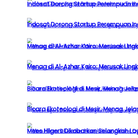
Indosat Dorong Startup Perempuan In
Indosat Dorong Startup Perempuan In
Menag di Al-Azhar Kairo: Merusak Lin
Menag di Al-Azhar Kairo: Merusak Lin
Bicara Ekoteologi di Mesir, Menag Je
Bicara Ekoteologi di Mesir, Menag Je
Mees Hilgers Dikabarkan Selangkah La