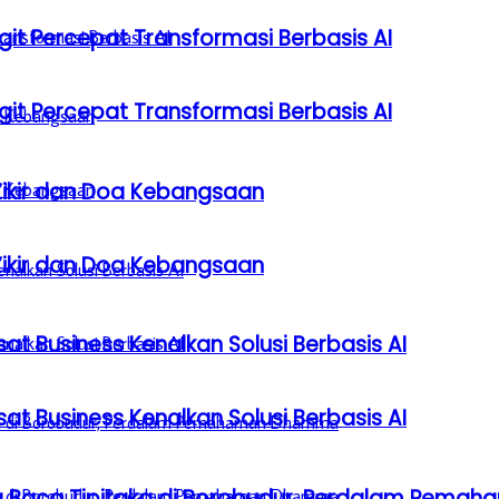
it Percepat Transformasi Berbasis AI
it Percepat Transformasi Berbasis AI
Zikir dan Doa Kebangsaan
Zikir dan Doa Kebangsaan
sat Business Kenalkan Solusi Berbasis AI
sat Business Kenalkan Solusi Berbasis AI
a Baca Tipitaka di Borobudur, Perdalam Pem