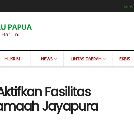
Jumat,
HUKRIM
NEWS
LINTAS DAERAH
EKBIS
tifkan Fasilitas
 Jamaah Jayapura