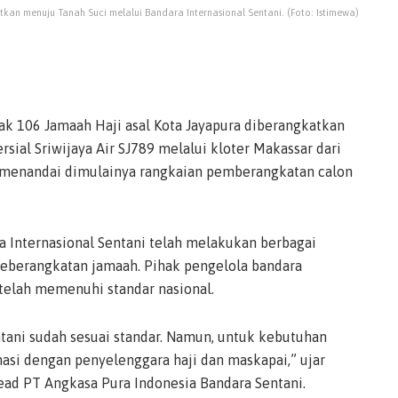
kan menuju Tanah Suci melalui Bandara Internasional Sentani. (Foto: Istimewa)
 106 Jamaah Haji asal Kota Jayapura diberangkatkan
al Sriwijaya Air SJ789 melalui kloter Makassar dari
i menandai dimulainya rangkaian pemberangkatan calon
 Internasional Sentani telah melakukan berbagai
eberangkatan jamaah. Pihak pengelola bandara
 telah memenuhi standar nasional.
tani sudah sesuai standar. Namun, untuk kebutuhan
nasi dengan penyelenggara haji dan maskapai,” ujar
ead PT Angkasa Pura Indonesia Bandara Sentani.