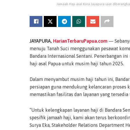
Jamaah Haji asal Kota Jayapura saat diberangkat
JAYAPURA,
HarianTerbaruPapua.com
— Sebanyak
menuju Tanah Suci menggunakan pesawat komersi
Bandara Internasional Sentani. Penerbangan in
haji asal Papua untuk musim haji tahun 2025.
Dalam menyambut musim haji tahun ini, Bandara
persiapan guna mendukung kelancaran proses k
memastikan fasilitas dan layanan yang tersedia
“Untuk kelengkapan layanan haji di Bandara Sen
spesifik jamaah haji, kami akan terus berkoordi
Surya Eka, Stakeholder Relations Department H