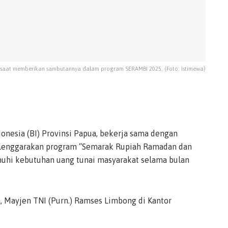
n saat memberikan sambutannya dalam program SERAMBI 2025. (Foto: Istimewa)
onesia (BI) Provinsi Papua, bekerja sama dengan
elenggarakan program “Semarak Rupiah Ramadan dan
nuhi kebutuhan uang tunai masyarakat selama bulan
, Mayjen TNI (Purn.) Ramses Limbong di Kantor