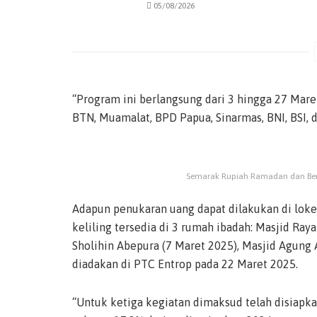
05/08/2026
“Program ini berlangsung dari 3 hingga 27 Maret
BTN, Muamalat, BPD Papua, Sinarmas, BNI, BSI,
Semarak Rupiah Ramadan dan Berkah
Adapun penukaran uang dapat dilakukan di loket
keliling tersedia di 3 rumah ibadah: Masjid Ray
Sholihin Abepura (7 Maret 2025), Masjid Agung 
diadakan di PTC Entrop pada 22 Maret 2025.
“Untuk ketiga kegiatan dimaksud telah disiapka