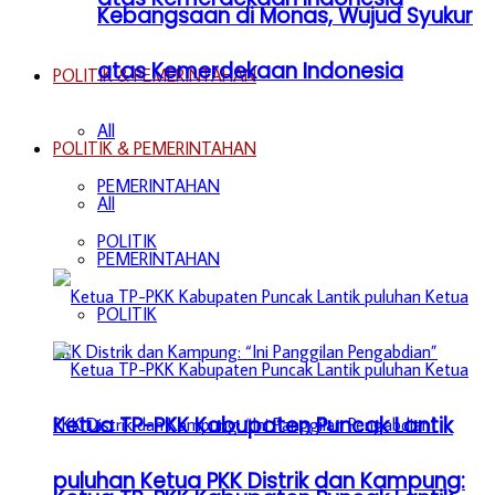
Kebangsaan di Monas, Wujud Syukur
atas Kemerdekaan Indonesia
POLITIK & PEMERINTAHAN
All
POLITIK & PEMERINTAHAN
PEMERINTAHAN
All
POLITIK
PEMERINTAHAN
POLITIK
Ketua TP-PKK Kabupaten Puncak Lantik
puluhan Ketua PKK Distrik dan Kampung: