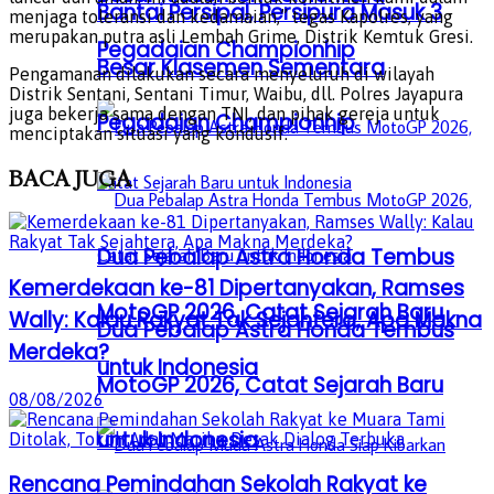
Bantai Persipal, Persipura Masuk 3
menjaga toleransi dan kedamaian,” tegas Kapolres, yang
merupakan putra asli Lembah Grime, Distrik Kemtuk Gresi.
Pegadaian Championhip
Besar Klasemen Sementara
Pengamanan dilakukan secara menyeluruh di wilayah
Distrik Sentani, Sentani Timur, Waibu, dll. Polres Jayapura
juga bekerja sama dengan TNI, dan pihak gereja untuk
Pegadaian Championhip
menciptakan situasi yang kondusif.
BACA
JUGA
Dua Pebalap Astra Honda Tembus
Kemerdekaan ke-81 Dipertanyakan, Ramses
MotoGP 2026, Catat Sejarah Baru
Wally: Kalau Rakyat Tak Sejahtera, Apa Makna
Dua Pebalap Astra Honda Tembus
Merdeka?
untuk Indonesia
MotoGP 2026, Catat Sejarah Baru
08/08/2026
untuk Indonesia
Rencana Pemindahan Sekolah Rakyat ke