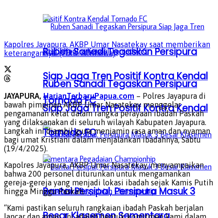
Kapolres Jayapura, AKBP Umar Nasatekay saat memberikan
Ruben Sanadi Tegaskan Persipura
keterangannya. (Foto: Istimewa)
Siap Jaga Tren Positif Kontra Kendal
Ruben Sanadi Tegaskan Persipura
JAYAPURA,
HarianTerbaruPapua.com
– Polres Jayapura di
Tornado FC
bawah pimpinan AKBP Umar Nasatekay menggelar
Siap Jaga Tren Positif Kontra Kendal
pengamanan ketat dalam rangka perayaan ibadah Paskah
yang dilaksanakan di seluruh wilayah Kabupaten Jayapura.
Tornado FC
Langkah ini diambil guna menjamin rasa aman dan nyaman
bagi umat Kristiani dalam menjalankan ibadahnya, Sabtu
(19/4/2025).
Kapolres Jayapura, AKBP Umar Nasatekay, menyampaikan
bahwa 200 personel diturunkan untuk mengamankan
gereja-gereja yang menjadi lokasi ibadah sejak Kamis Putih
Bantai Persipal, Persipura Masuk 3
hingga Minggu Paskah.
“Kami pastikan seluruh rangkaian ibadah Paskah berjalan
Besar Klasemen Sementara
lancar dan aman. Ini adalah bentuk komitmen kami dalam