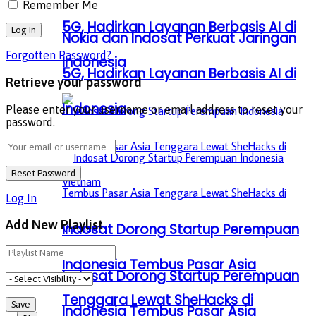
Remember Me
5G, Hadirkan Layanan Berbasis AI di
Nokia dan Indosat Perkuat Jaringan
Forgotten Password?
Indonesia
5G, Hadirkan Layanan Berbasis AI di
Retrieve your password
Indonesia
Please enter your username or email address to reset your
password.
Log In
Add New Playlist
Indosat Dorong Startup Perempuan
Indonesia Tembus Pasar Asia
Indosat Dorong Startup Perempuan
Tenggara Lewat SheHacks di
Indonesia Tembus Pasar Asia