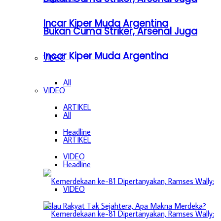
Incar Kiper Muda Argentina
Bukan Cuma Striker, Arsenal Juga
Incar Kiper Muda Argentina
VIDEO
All
VIDEO
ARTIKEL
All
Headline
ARTIKEL
VIDEO
Headline
VIDEO