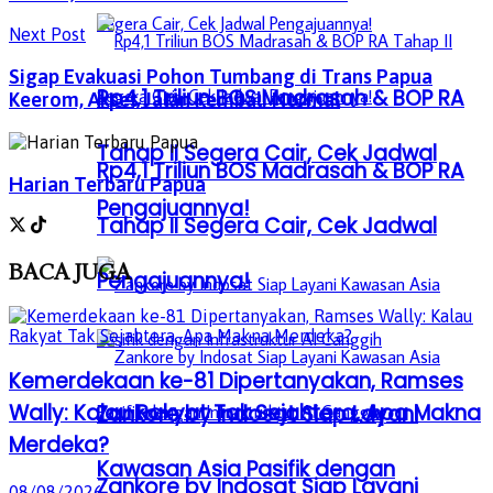
Next Post
Sigap Evakuasi Pohon Tumbang di Trans Papua
Rp4,1 Triliun BOS Madrasah & BOP RA
Keerom, Akses Jalan Kembali Normal
Tahap II Segera Cair, Cek Jadwal
Rp4,1 Triliun BOS Madrasah & BOP RA
Harian Terbaru Papua
Pengajuannya!
Tahap II Segera Cair, Cek Jadwal
BACA
JUGA
Pengajuannya!
Kemerdekaan ke-81 Dipertanyakan, Ramses
Wally: Kalau Rakyat Tak Sejahtera, Apa Makna
Zankore by Indosat Siap Layani
Merdeka?
Kawasan Asia Pasifik dengan
Zankore by Indosat Siap Layani
08/08/2026