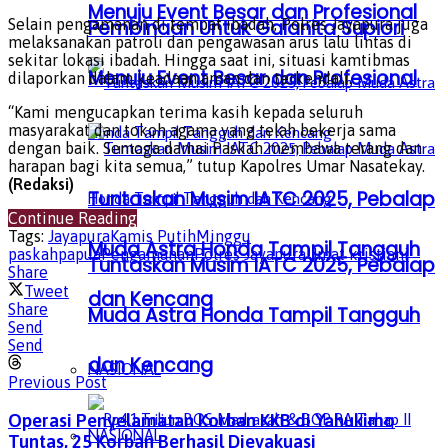
Menuju Event Besar dan Profesional
Pembinaan Untuk Galanita Supiori
Selain pengamanan di tempat ibadah, Polres Jayapura juga
melaksanakan patroli dan pengawasan arus lalu lintas di
sekitar lokasi ibadah. Hingga saat ini, situasi kamtibmas
Menuju Event Besar dan Profesional
dilaporkan dalam keadaan aman dan terkendali.
“Kami mengucapkan terima kasih kepada seluruh
masyarakat dan tokoh agama yang telah bekerja sama
dengan baik. Semoga damai Paskah membawa terang dan
harapan bagi kita semua,” tutup Kapolres Umar Nasatekay.
(Redaksi)
Tuntaskan Musim IATC 2025, Pebalap
Continue Reading
Tags:
Jayapura
Kamis Putih
Minggu
Muda Astra Honda Tampil Tangguh
paskah
papua
Pengamanan
Polres Jayapura
Umat kristiani
Tuntaskan Musim IATC 2025, Pebalap
Share
Tweet
dan Kencang
Share
Muda Astra Honda Tampil Tangguh
Send
Send
dan Kencang
NASIONAL
Previous Post
Operasi Penyelamatan Korban KKB di Yahukimo
NASIONAL
Tuntas, 25 Korban Berhasil Dievakuasi