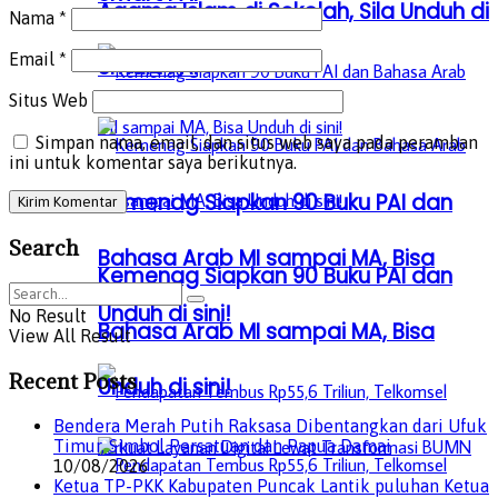
Agama Islam di Sekolah, Sila Unduh di
Nama
*
Email
*
Smart PAI
Situs Web
Simpan nama, email, dan situs web saya pada peramban
ini untuk komentar saya berikutnya.
Kemenag Siapkan 90 Buku PAI dan
Search
Bahasa Arab MI sampai MA, Bisa
Kemenag Siapkan 90 Buku PAI dan
Unduh di sini!
No Result
Bahasa Arab MI sampai MA, Bisa
View All Result
Recent Posts
Unduh di sini!
Bendera Merah Putih Raksasa Dibentangkan dari Ufuk
Timur, Simbol Persatuan dan Papua Damai
10/08/2026
Ketua TP-PKK Kabupaten Puncak Lantik puluhan Ketua