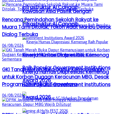
Infrastruktur AI Canggih
Kawasan Asia Pasifik dengan
Rencana Pemindahan Sekolah Rakyat ke
Infrastruktur AI Canggih
Muara Tami Ditolak, Tokoh Adat Maribu Desak
Dialog Terbuka
06/08/2026
Kinerja Humas Diapresiasi, Kemenag
Raih Popular Government Institutions
GKI Tanah Merah Buka Dapur Kemanusiaan
Kinerja Humas Diapresiasi, Kemenag
untuk Korban Dugaan Keracunan MBG, Desak
Award 2026
Program Dihentikan Sementara
Raih Popular Government Institutions
06/08/2026
Award 2026