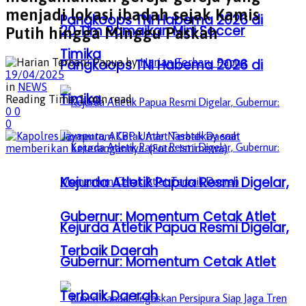
menjadi lokasi ibadah sejak Kamis
Pangkoops TNI Habema 2026 di
20 Tim Ramaikan Mini Soccer
Putih hingga Minggu Paskah
Timika
by
Harian Terbaru Papua
Pangkoops TNI Habema 2026 di
19/04/2025
in
NEWS
Timika
Reading Time: 1 min read
0
0
0
Kejurda Atletik Papua Resmi Digelar,
Gubernur: Momentum Cetak Atlet
Kejurda Atletik Papua Resmi Digelar,
Terbaik Daerah
Gubernur: Momentum Cetak Atlet
Terbaik Daerah