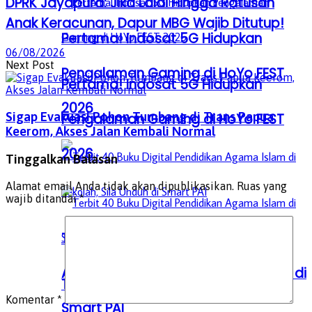
DPRK Jayapura: Jika Lalai Hingga Ratusan
Anak Keracunan, Dapur MBG Wajib Ditutup!
Pertama! Indosat 5G Hidupkan
06/08/2026
Next Post
Pengalaman Gaming di HoYo FEST
Pertama! Indosat 5G Hidupkan
2026
Sigap Evakuasi Pohon Tumbang di Trans Papua
Pengalaman Gaming di HoYo FEST
Keerom, Akses Jalan Kembali Normal
2026
Tinggalkan Balasan
Alamat email Anda tidak akan dipublikasikan.
Ruas yang
wajib ditandai
*
Terbit 40 Buku Digital Pendidikan
Agama Islam di Sekolah, Sila Unduh di
Terbit 40 Buku Digital Pendidikan
Komentar
*
Smart PAI