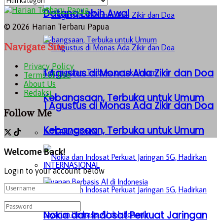
Datang Lebih Awal
© 2026 Harian Terbaru Papua
Navigate Site
Privacy Policy
1 Agustus di Monas Ada Zikir dan Doa
Terms of Use
About Us
Redaksi
Kebangsaan, Terbuka untuk Umum
1 Agustus di Monas Ada Zikir dan Doa
Follow Me
Kebangsaan, Terbuka untuk Umum
INTERNASIONAL
Welcome Back!
INTERNASIONAL
Login to your account below
Nokia dan Indosat Perkuat Jaringan