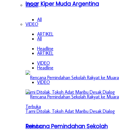
Incar Kiper Muda Argentina
VIDEO
All
VIDEO
ARTIKEL
All
Headline
ARTIKEL
VIDEO
Headline
VIDEO
Rencana Pemindahan Sekolah