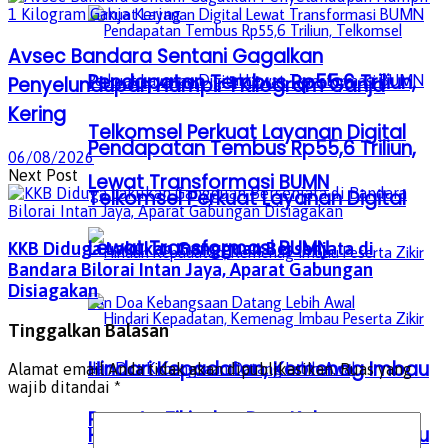
Avsec Bandara Sentani Gagalkan
Pendapatan Tembus Rp55,6 Triliun,
Penyelundupan Hampir 1 Kilogram Ganja
Kering
Telkomsel Perkuat Layanan Digital
Pendapatan Tembus Rp55,6 Triliun,
06/08/2026
Next Post
Lewat Transformasi BUMN
Telkomsel Perkuat Layanan Digital
Lewat Transformasi BUMN
KKB Diduga Lakukan Gangguan Bersenjata di
Bandara Bilorai Intan Jaya, Aparat Gabungan
Disiagakan
Tinggalkan Balasan
Hindari Kepadatan, Kemenag Imbau
Alamat email Anda tidak akan dipublikasikan.
Ruas yang
wajib ditandai
*
Peserta Zikir dan Doa Kebangsaan
Hindari Kepadatan, Kemenag Imbau