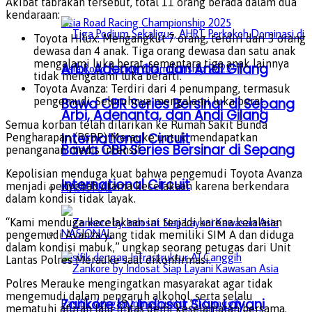
Akibat tabrakan tersebut, total 11 orang berada dalam dua
kendaraan:
Toyota Hilux: Mengangkut 7 orang, terdiri dari 3 orang
dewasa dan 4 anak. Tiga orang dewasa dan satu anak
mengalami luka berat, sementara tiga anak lainnya
Arbi, Adenanta, dan Andi Gilang
tidak mengalami luka berarti.
Toyota Avanza: Terdiri dari 4 penumpang, termasuk
Bawa CBR Series Bersinar di Sepang
pengemudi. Seluruhnya mengalami luka berat.
Arbi, Adenanta, dan Andi Gilang
Semua korban telah dilarikan ke Rumah Sakit Bunda
International Circuit
Pengharapan (RSBP) Merauke untuk mendapatkan
Bawa CBR Series Bersinar di Sepang
penanganan medis intensif.
Kepolisian menduga kuat bahwa pengemudi Toyota Avanza
International Circuit
menjadi penyebab utama kecelakaan karena berkendara
NASIONAL
dalam kondisi tidak layak.
“Kami menduga kecelakaan ini terjadi karena kelalaian
NASIONAL
pengemudi Avanza yang tidak memiliki SIM A dan diduga
dalam kondisi mabuk,” ungkap seorang petugas dari Unit
Lantas Polres Merauke saat dikonfirmasi.
Polres Merauke mengingatkan masyarakat agar tidak
mengemudi dalam pengaruh alkohol, serta selalu
Zankore by Indosat Siap Layani
mematuhi aturan lalu lintas demi keselamatan bersama.