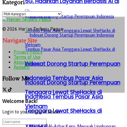
5G, Hadirkan Layanan Berbasis AI di
Kategori
Kategori
Indonesia
© 2026 Harian Terbaru Papua
Navigate Site
Privacy Policy
Terms of Use
About Us
Indosat Dorong Startup Perempuan
Redaksi
Indonesia Tembus Pasar Asia
Follow Me
Indosat Dorong Startup Perempuan
Tenggara Lewat SheHacks di
Indonesia Tembus Pasar Asia
Welcome Back!
Vietnam
Tenggara Lewat SheHacks di
Login to your account below
Vietnam