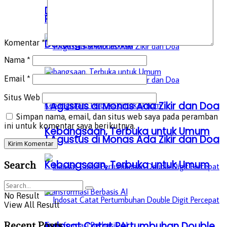
Datang Lebih Awal
Peserta Zikir dan Doa Kebangsaan
Datang Lebih Awal
Komentar
*
Nama
*
Email
*
Situs Web
1 Agustus di Monas Ada Zikir dan Doa
Simpan nama, email, dan situs web saya pada peramban
ini untuk komentar saya berikutnya.
Kebangsaan, Terbuka untuk Umum
1 Agustus di Monas Ada Zikir dan Doa
Kebangsaan, Terbuka untuk Umum
Search
No Result
View All Result
Recent Posts
Indosat Catat Pertumbuhan Double