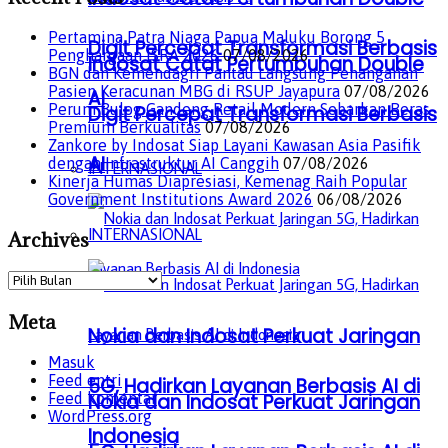
Pertamina Patra Niaga Papua Maluku Borong 5
Digit Percepat Transformasi Berbasis
Penghargaan ISRA 2026
07/08/2026
Indosat Catat Pertumbuhan Double
BGN dan Kemendagri Pantau Langsung Penanganan
Pasien Keracunan MBG di RSUP Jayapura
07/08/2026
AI
Perum Bulog Gandeng Retail Modern Sebarkan Beras
Digit Percepat Transformasi Berbasis
Premium Berkualitas
07/08/2026
Zankore by Indosat Siap Layani Kawasan Asia Pasifik
AI
dengan Infrastruktur AI Canggih
07/08/2026
INTERNASIONAL
Kinerja Humas Diapresiasi, Kemenag Raih Popular
Government Institutions Award 2026
06/08/2026
INTERNASIONAL
Archives
Archives
Meta
Nokia dan Indosat Perkuat Jaringan
Masuk
Feed entri
5G, Hadirkan Layanan Berbasis AI di
Nokia dan Indosat Perkuat Jaringan
Feed komentar
WordPress.org
Indonesia