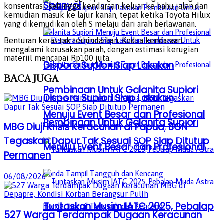
Spanyol
konsentrasi, sehingga kendaraan keluar ke bahu jalan dan
kemudian masuk ke lajur kanan, tepat ketika Toyota Hilux
yang dikemudikan oleh S melaju dari arah berlawanan.
Benturan keras tak terhindarkan. Kedua kendaraan
mengalami kerusakan parah, dengan estimasi kerugian
materiil mencapai Rp100 juta.
Dispora Supiori Siap Lakukan
BACA
JUGA
Pembinaan Untuk Galanita Supiori
Dispora Supiori Siap Lakukan
Menuju Event Besar dan Profesional
Pembinaan Untuk Galanita Supiori
MBG Diuji Krisis Keracunan di Papua, BGN
Tegaskan Dapur Tak Sesuai SOP Siap Ditutup
Menuju Event Besar dan Profesional
Permanen
06/08/2026
Tuntaskan Musim IATC 2025, Pebalap
527 Warga Terdampak Dugaan Keracunan