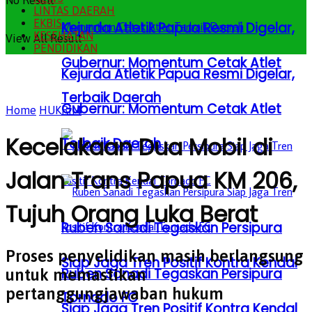
No Result
LINTAS DAERAH
EKBIS
Kejurda Atletik Papua Resmi Digelar,
KESEHATAN
View All Result
PENDIDIKAN
Gubernur: Momentum Cetak Atlet
Kejurda Atletik Papua Resmi Digelar,
Terbaik Daerah
Gubernur: Momentum Cetak Atlet
Home
HUKRIM
Kecelakaan Dua Mobil di
Terbaik Daerah
Jalan Trans Papua KM 206,
Tujuh Orang Luka Berat
Ruben Sanadi Tegaskan Persipura
Proses penyelidikan masih berlangsung
Siap Jaga Tren Positif Kontra Kendal
Ruben Sanadi Tegaskan Persipura
untuk memastikan
pertanggungjawaban hukum
Tornado FC
Siap Jaga Tren Positif Kontra Kendal