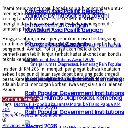
“Kami terus mengimbau kepada seluruh pengendara untuk
Kawasan Asia Pasifik dengan
menjaga konsentrasi saat berkendara, memastikan
Zankore by Indosat Siap Layani
kelengkapan dokumen seperti SIM dan STNK, serta
menghindari konsumsi alkohol sebelum mengemudi,”
Infrastruktur AI Canggih
Kawasan Asia Pasifik dengan
tambah pihak kepolisian.
Hingga saat ini, proses penyelidikan masih berlangsung
Infrastruktur AI Canggih
untuk memastikan pertanggungjawaban hukum terhadap
pengemudi Avanza. Polisi juga akan melakukan
pemeriksaan lebih lanjut terkait kadar alkohol dan kondisi
teknis kendaraan.
Insiden di KM 206 ini menjadi pengingat bahwa kelalaian
sekecil apa pun di jalan raya dapat berujung pada tragedi
Kinerja Humas Diapresiasi, Kemenag
besar. Ketegasan penegakan hukum dan kesadaran bersama
adalah kunci mencegah korban jiwa yang sia-sia di jalanan
Papua.
Raih Popular Government Institutions
Kinerja Humas Diapresiasi, Kemenag
Continue Reading
Tags:
Distrik Elikobel
Laka Lantas
Merauke
Trans Papua KM
Award 2026
206
Raih Popular Government Institutions
Share
Tweet
Share
Send
Send
Award 2026
Previous Post