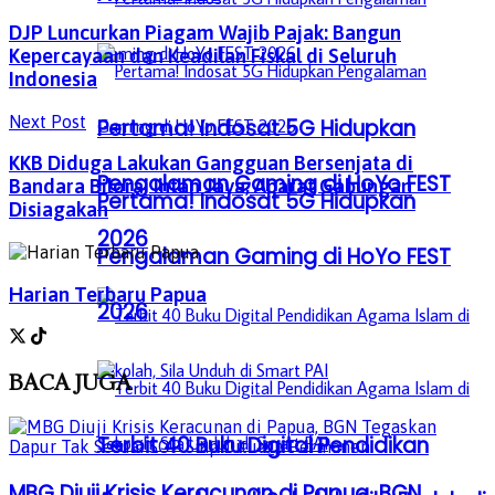
DJP Luncurkan Piagam Wajib Pajak: Bangun
Kepercayaan dan Keadilan Fiskal di Seluruh
Indonesia
Next Post
Pertama! Indosat 5G Hidupkan
KKB Diduga Lakukan Gangguan Bersenjata di
Pengalaman Gaming di HoYo FEST
Bandara Bilorai Intan Jaya, Aparat Gabungan
Pertama! Indosat 5G Hidupkan
Disiagakan
2026
Pengalaman Gaming di HoYo FEST
Harian Terbaru Papua
2026
BACA
JUGA
Terbit 40 Buku Digital Pendidikan
MBG Diuji Krisis Keracunan di Papua, BGN