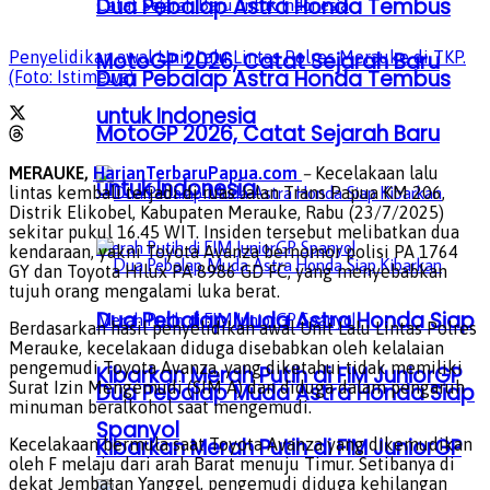
Dua Pebalap Astra Honda Tembus
MotoGP 2026, Catat Sejarah Baru
Penyelidikan awal Unit Lalu Lintas Polres Merauke di TKP.
Dua Pebalap Astra Honda Tembus
(Foto: Istimewa)
untuk Indonesia
MotoGP 2026, Catat Sejarah Baru
MERAUKE,
HarianTerbaruPapua.com
–
Kecelakaan lalu
untuk Indonesia
lintas kembali terjadi di ruas Jalan Trans Papua KM 206,
Distrik Elikobel, Kabupaten Merauke, Rabu (23/7/2025)
sekitar pukul 16.45 WIT. Insiden tersebut melibatkan dua
kendaraan, yakni Toyota Avanza bernomor polisi PA 1764
GY dan Toyota Hilux PA 8986 GD FC, yang menyebabkan
tujuh orang mengalami luka berat.
Dua Pebalap Muda Astra Honda Siap
Berdasarkan hasil penyelidikan awal Unit Lalu Lintas Polres
Merauke, kecelakaan diduga disebabkan oleh kelalaian
pengemudi Toyota Avanza, yang diketahui tidak memiliki
Kibarkan Merah Putih di FIM JuniorGP
Surat Izin Mengemudi (SIM A) dan diduga dalam pengaruh
Dua Pebalap Muda Astra Honda Siap
minuman beralkohol saat mengemudi.
Spanyol
Kibarkan Merah Putih di FIM JuniorGP
Kecelakaan bermula saat Toyota Avanza yang dikemudikan
oleh F melaju dari arah Barat menuju Timur. Setibanya di
dekat Jembatan Yanggel, pengemudi diduga kehilangan