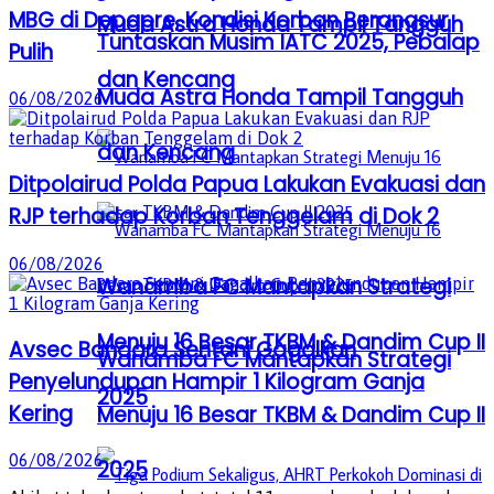
MBG di Depapre, Kondisi Korban Berangsur
Muda Astra Honda Tampil Tangguh
Tuntaskan Musim IATC 2025, Pebalap
Pulih
dan Kencang
Muda Astra Honda Tampil Tangguh
06/08/2026
dan Kencang
Ditpolairud Polda Papua Lakukan Evakuasi dan
RJP terhadap Korban Tenggelam di Dok 2
06/08/2026
Wanamba FC Mantapkan Strategi
Menuju 16 Besar TKBM & Dandim Cup II
Avsec Bandara Sentani Gagalkan
Wanamba FC Mantapkan Strategi
Penyelundupan Hampir 1 Kilogram Ganja
2025
Kering
Menuju 16 Besar TKBM & Dandim Cup II
06/08/2026
2025