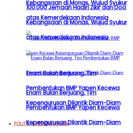
Kebangsaan di Monas, Wujud Syukur
100.000 Jemaah Hadiri Zikir dan Doa
atas Kemerdekaan Indonesia
Kebangsaan di Monas, Wujud Syukur
atas Kemerdekaan Indonesia
Enam Bulan Berjuang, Tim
Pembentukan BMP Yapen Kecewa
Enam Bulan Berjuang, Tim
Kepengurusan Dilantik Diam-Diam
Pembentukan BMP Yapen Kecewa
Kepengurusan Dilantik Diam-Diam
POLITIK & PEMERINTAHAN