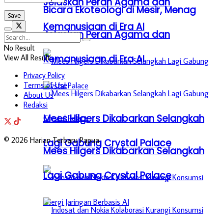
Jelaskan Peran Agama dan
Bicara Ekoteologi di Mesir, Menag
Kemanusiaan di Era AI
Jelaskan Peran Agama dan
No Result
View All Result
Kemanusiaan di Era AI
Privacy Policy
Terms of Use
About Us
Redaksi
Mees Hilgers Dikabarkan Selangkah
© 2026 Harian Terbaru Papua
Lagi Gabung Crystal Palace
Mees Hilgers Dikabarkan Selangkah
Lagi Gabung Crystal Palace