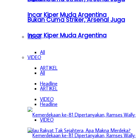
Incar Kiper Muda Argentina
Bukan Cuma Striker, Arsenal Juga
Incar Kiper Muda Argentina
VIDEO
All
VIDEO
ARTIKEL
All
Headline
ARTIKEL
VIDEO
Headline
VIDEO