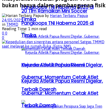
bukan hanya dalam pembangunan fisik
Pangkoops TNI Habema 2026 di
20 Tim Ramaikan Mini Soccer
by
Harian Terbaru Papua
Timika
24/05/2025
Pangkoops TNI Habema 2026 di
in
TMMD
Reading Time: 1 min read
0
0
Timika
0
Kejurda Atletik Papua Resmi Digelar,
Gubernur: Momentum Cetak Atlet
Kejurda Atletik Papua Resmi Digelar,
Terbaik Daerah
Gubernur: Momentum Cetak Atlet
Terbaik Daerah