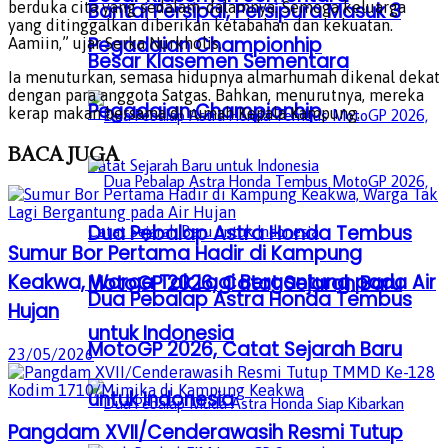
berduka cita yang sedalam-dalamnya. Semoga keluarga
Bantai Persipal, Persipura Masuk 3
yang ditinggalkan diberikan ketabahan dan kekuatan.
Pegadaian Championhip
Aamiin,” ujar Serka Nurkholis.
Besar Klasemen Sementara
Ia menuturkan, semasa hidupnya almarhumah dikenal dekat
dengan para anggota Satgas. Bahkan, menurutnya, mereka
Pegadaian Championhip
kerap makan bersama di rumah Kepala Kampung.
BACA
JUGA
Dua Pebalap Astra Honda Tembus
Sumur Bor Pertama Hadir di Kampung
Keakwa, Warga Tak Lagi Bergantung pada Air
MotoGP 2026, Catat Sejarah Baru
Dua Pebalap Astra Honda Tembus
Hujan
untuk Indonesia
MotoGP 2026, Catat Sejarah Baru
23/05/2026
untuk Indonesia
Pangdam XVII/Cenderawasih Resmi Tutup