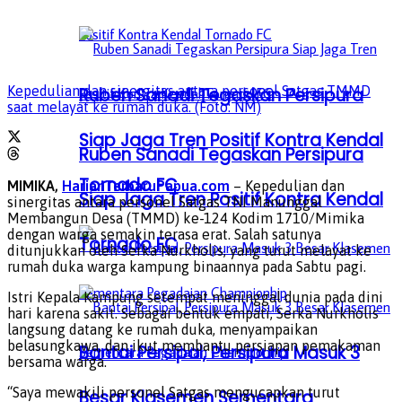
Kepedulian dan sinergitas antara personel Satgas TMMD
Ruben Sanadi Tegaskan Persipura
saat melayat ke rumah duka. (Foto: NM)
Siap Jaga Tren Positif Kontra Kendal
Ruben Sanadi Tegaskan Persipura
Tornado FC
MIMIKA,
HarianTerbaruPapua.com
– Kepedulian dan
Siap Jaga Tren Positif Kontra Kendal
sinergitas antara personel Satgas TNI Manunggal
Membangun Desa (TMMD) ke-124 Kodim 1710/Mimika
dengan warga semakin terasa erat. Salah satunya
Tornado FC
ditunjukkan oleh Serka Nurkholis, yang turut melayat ke
rumah duka warga kampung binaannya pada Sabtu pagi.
Istri Kepala Kampung setempat meninggal dunia pada dini
hari karena sakit. Sebagai bentuk empati, Serka Nurkholis
langsung datang ke rumah duka, menyampaikan
belasungkawa, dan ikut membantu persiapan pemakaman
Bantai Persipal, Persipura Masuk 3
bersama warga.
“Saya mewakili personel Satgas mengucapkan turut
Besar Klasemen Sementara