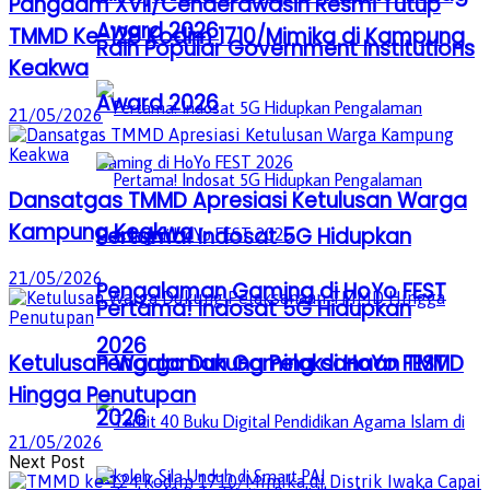
Pangdam XVII/Cenderawasih Resmi Tutup
Award 2026
TMMD Ke-128 Kodim 1710/Mimika di Kampung
Raih Popular Government Institutions
Keakwa
Award 2026
21/05/2026
Dansatgas TMMD Apresiasi Ketulusan Warga
Kampung Keakwa
Pertama! Indosat 5G Hidupkan
21/05/2026
Pengalaman Gaming di HoYo FEST
Pertama! Indosat 5G Hidupkan
2026
Pengalaman Gaming di HoYo FEST
Ketulusan Warga Dukung Pelaksanaan TMMD
Hingga Penutupan
2026
21/05/2026
Next Post