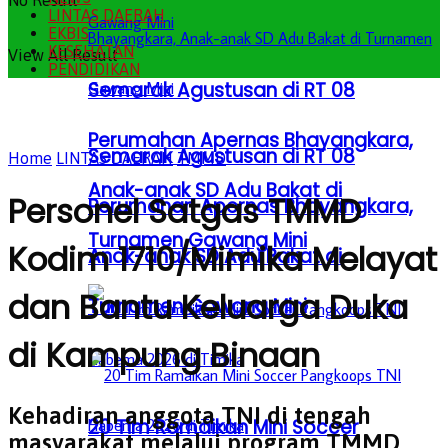
No Result
LINTAS DAERAH
EKBIS
KESEHATAN
View All Result
PENDIDIKAN
Semarak Agustusan di RT 08
Perumahan Apernas Bhayangkara,
Semarak Agustusan di RT 08
Home
LINTAS DAERAH
TMMD
Anak-anak SD Adu Bakat di
Personel Satgas TMMD
Perumahan Apernas Bhayangkara,
Turnamen Gawang Mini
Kodim 1710/Mimika Melayat
Anak-anak SD Adu Bakat di
dan Bantu Keluarga Duka
Turnamen Gawang Mini
di Kampung Binaan
Kehadiran anggota TNI di tengah
20 Tim Ramaikan Mini Soccer
masyarakat melalui program TMMD