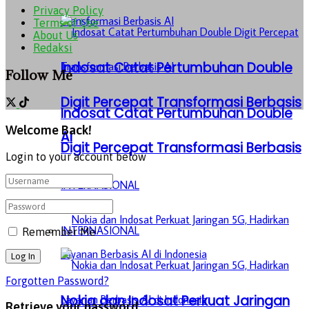
Privacy Policy
Terms of Use
About Us
Redaksi
Indosat Catat Pertumbuhan Double
Follow Me
Digit Percepat Transformasi Berbasis
Indosat Catat Pertumbuhan Double
Welcome Back!
AI
Digit Percepat Transformasi Berbasis
Login to your account below
AI
INTERNASIONAL
INTERNASIONAL
Remember Me
Forgotten Password?
Nokia dan Indosat Perkuat Jaringan
Retrieve your password