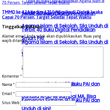
TMMD ke-124 Kodim 1710/Mimika di Distrik Iwaka
Terbit 40 Buku Digital Pendidikan
Capai 70 Persen, Target Selesai Tepat Waktu
Agama Islam di Sekolah, Sila Unduh di
Tinggalkan Balasan
Terbit 40 Buku Digital Pendidikan
Alamat email Anda tidak akan dipublikasikan.
Ruas yang
Smart PAI
wajib ditandai
*
Agama Islam di Sekolah, Sila Unduh di
Smart PAI
Komentar
*
Kemenag Siapkan 90 Buku PAI dan
Nama
*
Email
*
Bahasa Arab MI sampai MA, Bisa
Kemenag Siapkan 90 Buku PAI dan
Situs Web
Unduh di sini!