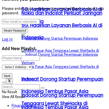
5G, Hadirkan Layanan Berbasis AI di
Please enter your username or email address to reset your
Nokia dan Indosat Perkuat Jaringan
password.
Indonesia
5G, Hadirkan Layanan Berbasis AI di
Indonesia
Log In
Add New Playlist
Indosat Dorong Startup Perempuan
Indonesia Tembus Pasar Asia
No Result
Indosat Dorong Startup Perempuan
View All Result
Tenggara Lewat SheHacks di
Privacy Policy
Indonesia Tembus Pasar Asia