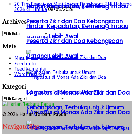
20 Tim Ramaikan Mini Soccer Pangkoops TNI Habema
Hindari Kepadatan, Kemenag Imbau
2026 di Timika
08/08/2026
Peserta Zikir dan Doa Kebangsaan
Archives
Hindari Kepadatan, Kemenag Imbau
Archives
Datang Lebih Awal
Peserta Zikir dan Doa Kebangsaan
Meta
Datang Lebih Awal
Masuk
Feed entri
Feed komentar
WordPress.org
Kategori
1 Agustus di Monas Ada Zikir dan Doa
Kategori
Kebangsaan, Terbuka untuk Umum
1 Agustus di Monas Ada Zikir dan Doa
© 2026 Harian Terbaru Papua
Navigate Site
Kebangsaan, Terbuka untuk Umum