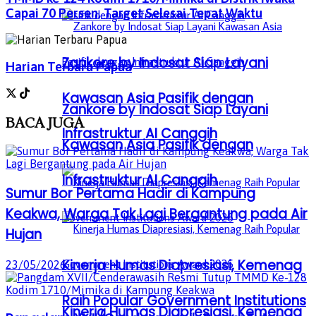
Capai 70 Persen, Target Selesai Tepat Waktu
Zankore by Indosat Siap Layani
Harian Terbaru Papua
Kawasan Asia Pasifik dengan
Zankore by Indosat Siap Layani
BACA
JUGA
Infrastruktur AI Canggih
Kawasan Asia Pasifik dengan
Infrastruktur AI Canggih
Sumur Bor Pertama Hadir di Kampung
Keakwa, Warga Tak Lagi Bergantung pada Air
Hujan
Kinerja Humas Diapresiasi, Kemenag
23/05/2026
Raih Popular Government Institutions
Kinerja Humas Diapresiasi, Kemenag