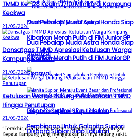
TMMD Ke-128 Kodim 1710/Mimika di Kampung
Keakwa
Dua Pebalap Muda Astra Honda Siap
21/05/2026
Kibarkan Merah Putih di FIM JuniorGP
Dua Pebalap Muda Astra Honda Siap
Dansatgas TMMD Apresiasi Ketulusan Warga
Spanyol
Kibarkan Merah Putih di FIM JuniorGP
Kampung Keakwa
21/05/2026
Spanyol
Ketulusan Warga Dukung Pelaksanaan TMMD
Hingga Penutupan
Dispora Supiori Siap Lakukan
21/05/2026
Pembinaan Untuk Galanita Supiori
“Terakhir, dua hari lalu saya sempat berbincang dengan
Dispora Supiori Siap Lakukan
Kepala Kampung yang mengatakan istrinya sedang sakit.