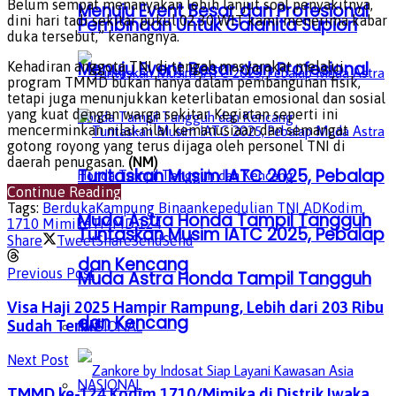
Belum sempat menanyakan lebih lanjut soal penyakitnya,
Menuju Event Besar dan Profesional
dini hari tadi sekitar pukul 02.30 WIT kami menerima kabar
Pembinaan Untuk Galanita Supiori
duka tersebut,” kenangnya.
Menuju Event Besar dan Profesional
Kehadiran anggota TNI di tengah masyarakat melalui
program TMMD bukan hanya dalam pembangunan fisik,
tetapi juga menunjukkan keterlibatan emosional dan sosial
yang kuat dengan warga sekitar. Kegiatan seperti ini
mencerminkan nilai-nilai kemanusiaan dan semangat
gotong royong yang terus dijaga oleh personel TNI di
daerah penugasan.
(NM)
Tuntaskan Musim IATC 2025, Pebalap
Continue Reading
Tags:
Berduka
Kampung Binaan
kepedulian TNI AD
Kodim
Muda Astra Honda Tampil Tangguh
1710 Mimika
TMMD 124
Tuntaskan Musim IATC 2025, Pebalap
Share
Tweet
Share
Send
Send
dan Kencang
Previous Post
Muda Astra Honda Tampil Tangguh
Visa Haji 2025 Hampir Rampung, Lebih dari 203 Ribu
dan Kencang
Sudah Terbit
NASIONAL
Next Post
NASIONAL
TMMD ke-124 Kodim 1710/Mimika di Distrik Iwaka