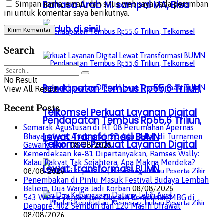
Bahasa Arab MI sampai MA, Bisa
Simpan nama, email, dan situs web saya pada peramban
ini untuk komentar saya berikutnya.
Unduh di sini!
Search
No Result
Pendapatan Tembus Rp55,6 Triliun,
View All Result
Recent Posts
Telkomsel Perkuat Layanan Digital
Pendapatan Tembus Rp55,6 Triliun,
Semarak Agustusan di RT 08 Perumahan Apernas
Lewat Transformasi BUMN
Bhayangkara, Anak-anak SD Adu Bakat di Turnamen
Telkomsel Perkuat Layanan Digital
Gawang Mini
08/08/2026
Kemerdekaan ke-81 Dipertanyakan, Ramses Wally:
Kalau Rakyat Tak Sejahtera, Apa Makna Merdeka?
Lewat Transformasi BUMN
08/08/2026
Penembakan di Pintu Masuk Festival Budaya Lembah
Baliem, Dua Warga Jadi Korban
08/08/2026
543 Warga Terdampak Dugaan Keracunan MBG di
Depapre, 402 Sembuh dan 120 Masih Dirawat
08/08/2026