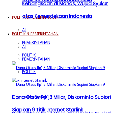
Kebangsaan di Monas, Wujud Syukur
atas Kemerdekaan Indonesia
POLITIK & PEMERINTAHAN
All
POLITIK & PEMERINTAHAN
PEMERINTAHAN
All
POLITIK
PEMERINTAHAN
POLITIK
Dana Otsus Rp1,3 Miliar, Diskominfo Supiori
Siapkan 9 Titik Internet Starlink