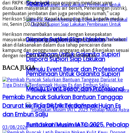
Spanyol
dari RKPK itu ada beberapa program mendasar yang
diusulkan masyarakat yaitu air bersih, Penerangan (listrik),
pembuatan jembatan dan juga perehapan rumah,” ucap
Herikson Sineri Plt. Kepala kampung Yoke kepada media
ini, Senin (10/3/2025).
Herikson menambakan sesuai dengan kesepakatan
Dispora Supiori Siap Lakukan
masyarakat kampung program-program prioritas tersebut
akan dilaksanakan dalam dua tahap pencairan dana
kampung dan penggunaan anggaran akan dikerjakan sesuai
Pembinaan Untuk Galanita Supiori
dengan rencana kerja yang telah ditetapkan.
Dispora Supiori Siap Lakukan
BACA
JUGA
Menuju Event Besar dan Profesional
Pembinaan Untuk Galanita Supiori
Menuju Event Besar dan Profesional
Pemkab Puncak Salurkan Bantuan Tanggap
Darurat ke Tiga Distrik Terdampak Hujan Es
dan Embun Salju
Tuntaskan Musim IATC 2025, Pebalap
03/08/2026