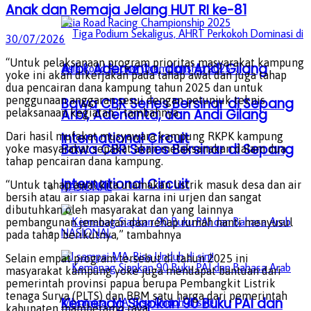
Anak dan Remaja Jelang HUT RI ke-81
30/07/2026
“Untuk pelaksanaan program prioritas masyarakat kampung
Arbi, Adenanta, dan Andi Gilang
yoke ini akan dikerjakan pada tahap awal dan juga tahap
dua pencairan dana kampung tahun 2025 dan untuk
penggunaan anggaran sesui dengan petunjuk teknis
Bawa CBR Series Bersinar di Sepang
Arbi, Adenanta, dan Andi Gilang
pelaksanaan kegiatan,” tambahnya
International Circuit
Dari hasil mufakat musyawara kampung RKPK kampung
Bawa CBR Series Bersinar di Sepang
yoke masyarakat sepakat akan melaksanakan dalam dua
tahap pencairan dana kampung.
International Circuit
“Untuk tahap awal kita utamakan listrik masuk desa dan air
NASIONAL
bersih atau air siap pakai karna ini urjen dan sangat
dibutuhkan oleh masyarakat dan yang lainnya
pembangunan jembatan dan rehap rumah nanti menyusul
NASIONAL
pada tahap berikutnya,” tambahnya
Selain empat program tersebut di tahun 2025 ini
masyarakat kampung yoke juga mendapat bantuan dari
pemerintah provinsi papua berupa Pembangkit Listrik
tenaga Surya (PLTS) dan BBM satu harga dari pemerintah
Kemenag Siapkan 90 Buku PAI dan
kabupaten mamberamo raya.