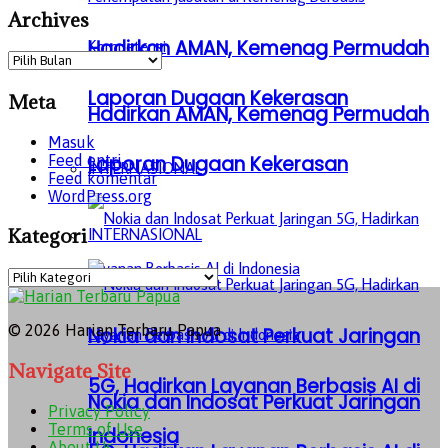
Archives
Hadirkan AMAN, Kemenag Permudah
Archives
Laporan Dugaan Kekerasan
Meta
Hadirkan AMAN, Kemenag Permudah
Masuk
Feed entri
Laporan Dugaan Kekerasan
INTERNASIONAL
Feed komentar
WordPress.org
Kategori
INTERNASIONAL
Kategori
© 2026 Harian Terbaru Papua
Nokia dan Indosat Perkuat Jaringan
Navigate Site
5G, Hadirkan Layanan Berbasis AI di
Nokia dan Indosat Perkuat Jaringan
Privacy Policy
Terms of Use
Indonesia
About Us