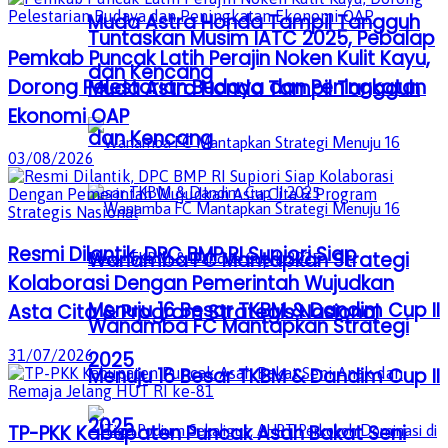
Muda Astra Honda Tampil Tangguh
Tuntaskan Musim IATC 2025, Pebalap
Pemkab Puncak Latih Perajin Noken Kulit Kayu,
dan Kencang
Dorong Pelestarian Budaya dan Peningkatan
Muda Astra Honda Tampil Tangguh
Ekonomi OAP
dan Kencang
03/08/2026
Resmi Dilantik, DPC BMP RI Supiori Siap
Wanamba FC Mantapkan Strategi
Kolaborasi Dengan Pemerintah Wujudkan
Menuju 16 Besar TKBM & Dandim Cup II
Asta Cita & Program Strategis Nasional
Wanamba FC Mantapkan Strategi
31/07/2026
2025
Menuju 16 Besar TKBM & Dandim Cup II
2025
TP-PKK Kabupaten Puncak Asah Bakat Seni