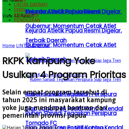
No Result
LINTAS DAERAH
EKBIS
Kejurda Atletik Papua Resmi Digelar,
KESEHATAN
View All Result
PENDIDIKAN
Gubernur: Momentum Cetak Atlet
Kejurda Atletik Papua Resmi Digelar,
Terbaik Daerah
Gubernur: Momentum Cetak Atlet
Home
LINTAS DAERAH
RKPK Kampung Yoke
Terbaik Daerah
Usulkan 4 Program Prioritas
Selain empat program tersebut di
Ruben Sanadi Tegaskan Persipura
tahun 2025 ini masyarakat kampung
yoke juga mendapat bantuan dari
Siap Jaga Tren Positif Kontra Kendal
Ruben Sanadi Tegaskan Persipura
pemerintah provinsi papua
Tornado FC
Siap Jaga Tren Positif Kontra Kendal
by
Harian Terbaru Papua