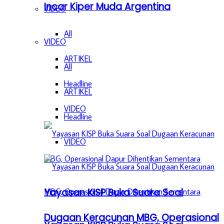
Incar Kiper Muda Argentina
VIDEO
All
VIDEO
ARTIKEL
All
Headline
ARTIKEL
VIDEO
Headline
VIDEO
Yayasan KISP Buka Suara Soal
Dugaan Keracunan MBG, Operasional