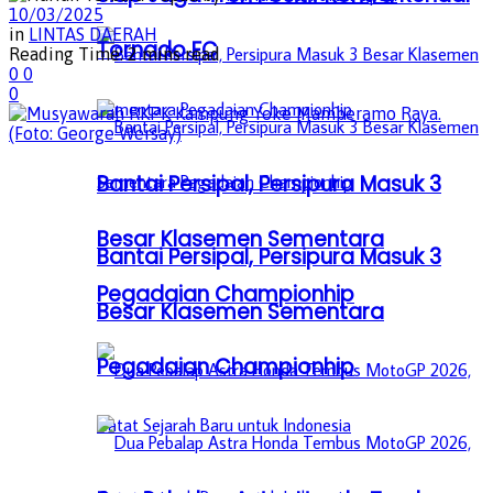
10/03/2025
in
LINTAS DAERAH
Tornado FC
Reading Time: 2 mins read
0
0
0
Bantai Persipal, Persipura Masuk 3
Besar Klasemen Sementara
Bantai Persipal, Persipura Masuk 3
Pegadaian Championhip
Besar Klasemen Sementara
Pegadaian Championhip