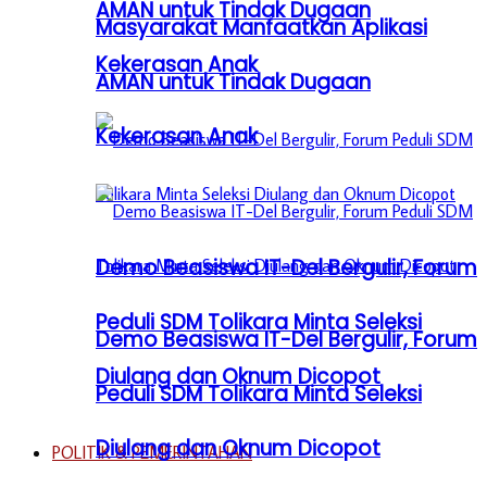
AMAN untuk Tindak Dugaan
Masyarakat Manfaatkan Aplikasi
Kekerasan Anak
AMAN untuk Tindak Dugaan
Kekerasan Anak
Demo Beasiswa IT-Del Bergulir, Forum
Peduli SDM Tolikara Minta Seleksi
Demo Beasiswa IT-Del Bergulir, Forum
Diulang dan Oknum Dicopot
Peduli SDM Tolikara Minta Seleksi
Diulang dan Oknum Dicopot
POLITIK & PEMERINTAHAN