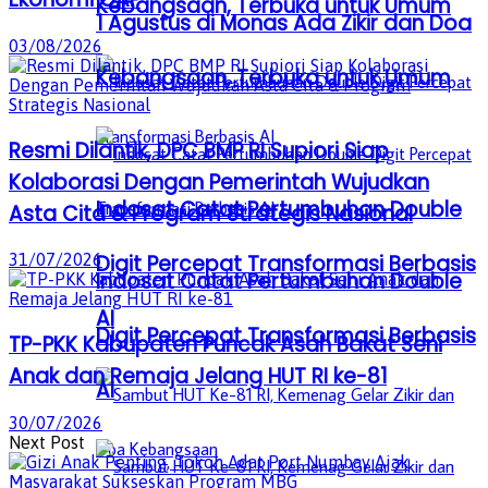
Kebangsaan, Terbuka untuk Umum
1 Agustus di Monas Ada Zikir dan Doa
03/08/2026
Kebangsaan, Terbuka untuk Umum
Resmi Dilantik, DPC BMP RI Supiori Siap
Kolaborasi Dengan Pemerintah Wujudkan
Indosat Catat Pertumbuhan Double
Asta Cita & Program Strategis Nasional
31/07/2026
Digit Percepat Transformasi Berbasis
Indosat Catat Pertumbuhan Double
AI
Digit Percepat Transformasi Berbasis
TP-PKK Kabupaten Puncak Asah Bakat Seni
Anak dan Remaja Jelang HUT RI ke-81
AI
30/07/2026
Next Post