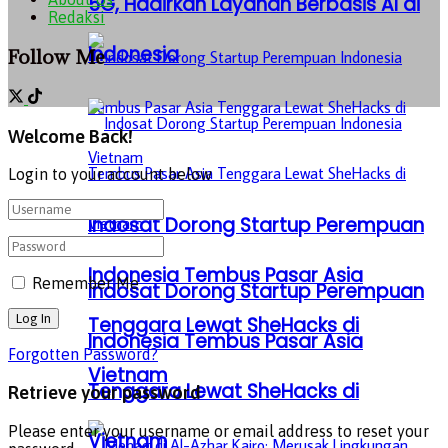
5G, Hadirkan Layanan Berbasis AI di
Redaksi
Indonesia
Follow Me
Welcome Back!
Login to your account below
Indosat Dorong Startup Perempuan
Indonesia Tembus Pasar Asia
Remember Me
Indosat Dorong Startup Perempuan
Tenggara Lewat SheHacks di
Indonesia Tembus Pasar Asia
Forgotten Password?
Vietnam
Tenggara Lewat SheHacks di
Retrieve your password
Please enter your username or email address to reset your
Vietnam