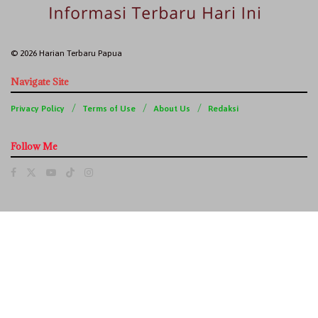
© 2026 Harian Terbaru Papua
Navigate Site
Privacy Policy
Terms of Use
About Us
Redaksi
Follow Me