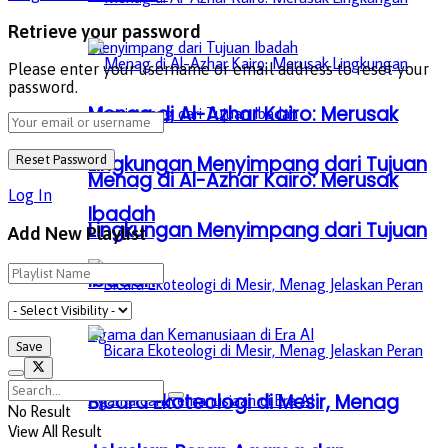
Retrieve your password
Please enter your username or email address to reset your
password.
Menag di Al-Azhar Kairo: Merusak
Lingkungan Menyimpang dari Tujuan
Menag di Al-Azhar Kairo: Merusak
Log In
Ibadah
Lingkungan Menyimpang dari Tujuan
Add New Playlist
Ibadah
Bicara Ekoteologi di Mesir, Menag
No Result
View All Result