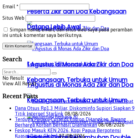
Datang Lebih Awal
Email
*
Peserta Zikir dan Doa Kebangsaan
Situs Web
Datang Lebih Awal
Simpan nama, email, dan situs web saya pada peramban
ini untuk komentar saya berikutnya.
Search
1 Agustus di Monas Ada Zikir dan Doa
No Result
Kebangsaan, Terbuka untuk Umum
1 Agustus di Monas Ada Zikir dan Doa
View All Result
Recent Posts
Kebangsaan, Terbuka untuk Umum
Dana Otsus Rp1,3 Miliar, Diskominfo Supiori Siapkan 9
Titik Internet Starlink
08/08/2026
Terduga Pelaku Curat di Entrop Ditangkap, Barang
Berharga Korban Berhasil Diamankan
08/08/2026
Feskop Masuk KEN 2026, Kopi Papua Berpotensi
Kuasai Pasar Global
07/08/2026
Indosat Catat Pertumbuhan Double