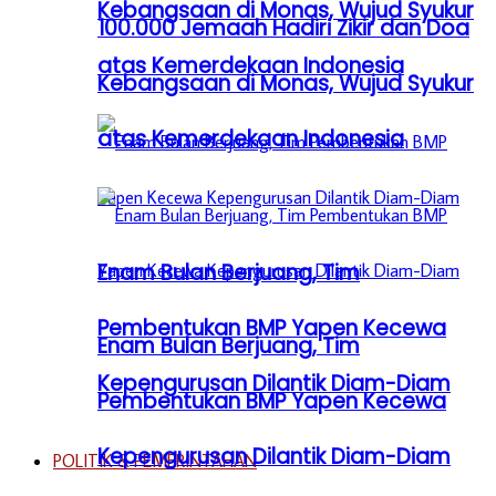
Kebangsaan di Monas, Wujud Syukur
100.000 Jemaah Hadiri Zikir dan Doa
atas Kemerdekaan Indonesia
Kebangsaan di Monas, Wujud Syukur
atas Kemerdekaan Indonesia
Enam Bulan Berjuang, Tim
Pembentukan BMP Yapen Kecewa
Enam Bulan Berjuang, Tim
Kepengurusan Dilantik Diam-Diam
Pembentukan BMP Yapen Kecewa
Kepengurusan Dilantik Diam-Diam
POLITIK & PEMERINTAHAN