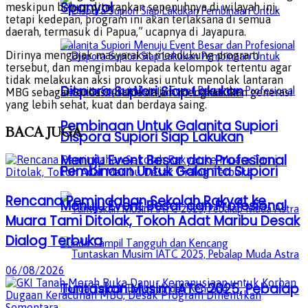
Spanyol
meskipun belum diterapkan sepenuhnya di wilayah ini,
tetapi kedepan, program ini akan terlaksana di semua
daerah, termasuk di Papua,” ucapnya di Jayapura.
Dirinya mengajak masyarakat mendukung program
tersebut, dan mengimbau kepada kelompok tertentu agar
tidak melakukan aksi provokasi untuk menolak lantaran
Dispora Supiori Siap Lakukan
MBG sebagai fondasi utama dalam menghasilkan generasi
yang lebih sehat, kuat dan berdaya saing.
Pembinaan Untuk Galanita Supiori
BACA
JUGA
Dispora Supiori Siap Lakukan
Menuju Event Besar dan Profesional
Pembinaan Untuk Galanita Supiori
Rencana Pemindahan Sekolah Rakyat ke
Menuju Event Besar dan Profesional
Muara Tami Ditolak, Tokoh Adat Maribu Desak
Dialog Terbuka
06/08/2026
Tuntaskan Musim IATC 2025, Pebalap