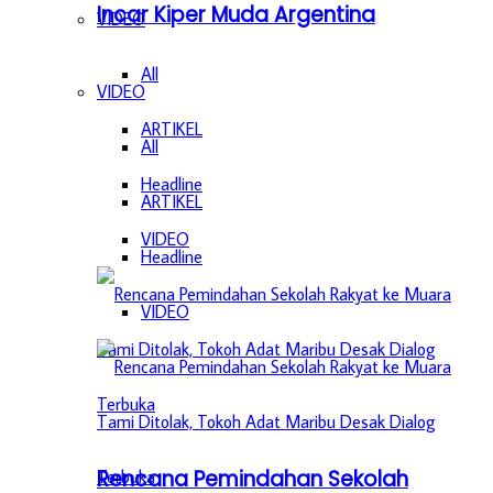
Incar Kiper Muda Argentina
VIDEO
All
VIDEO
ARTIKEL
All
Headline
ARTIKEL
VIDEO
Headline
VIDEO
Rencana Pemindahan Sekolah