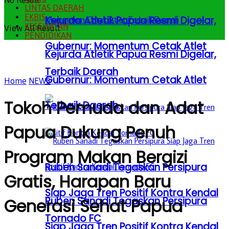
No Result
LINTAS DAERAH
EKBIS
Kejurda Atletik Papua Resmi Digelar,
KESEHATAN
View All Result
PENDIDIKAN
Gubernur: Momentum Cetak Atlet
Kejurda Atletik Papua Resmi Digelar,
Terbaik Daerah
Gubernur: Momentum Cetak Atlet
Home
NEWS
Tokoh Pemuda dan Adat
Terbaik Daerah
Papua Dukung Penuh
Program Makan Bergizi
Ruben Sanadi Tegaskan Persipura
Gratis, Harapan Baru
Siap Jaga Tren Positif Kontra Kendal
Ruben Sanadi Tegaskan Persipura
Generasi Sehat Papua
Tornado FC
Siap Jaga Tren Positif Kontra Kendal