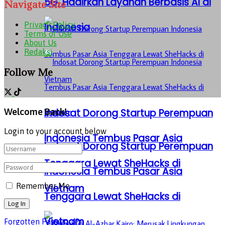
5G, Hadirkan Layanan Berbasis AI di
Navigate Site
Privacy Policy
Indonesia
Terms of Use
About Us
Redaksi
Follow Me
Indosat Dorong Startup Perempuan
Welcome Back!
Login to your account below
Indonesia Tembus Pasar Asia
Indosat Dorong Startup Perempuan
Tenggara Lewat SheHacks di
Indonesia Tembus Pasar Asia
Remember Me
Vietnam
Tenggara Lewat SheHacks di
Vietnam
Forgotten Password?