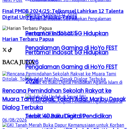
Next Post
Final PMDB 2024/25: Telkomsel Lahirkan 12 Talenta
Digital Unggulan Maluku-Papua
Pertama! Indosat 5G Hidupkan
Harian Terbaru Papua
Pengalaman Gaming di HoYo FEST
Pertama! Indosat 5G Hidupkan
2026
BACA
JUGA
Pengalaman Gaming di HoYo FEST
2026
Rencana Pemindahan Sekolah Rakyat ke
Muara Tami Ditolak, Tokoh Adat Maribu Desak
Dialog Terbuka
Terbit 40 Buku Digital Pendidikan
06/08/2026