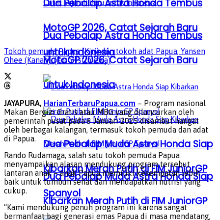
Dua Pebalap Astra Honda Tembus
MotoGP 2026, Catat Sejarah Baru
Dua Pebalap Astra Honda Tembus
untuk Indonesia
Tokoh pemuda Papua (Kiri) dan tokoh adat Papua, Yansen
MotoGP 2026, Catat Sejarah Baru
Ohee (Kanan). (Foto: Istimewa)
untuk Indonesia
JAYAPURA,
HarianTerbaruPapua.com
– Program nasional
Makan Bergizi Gratis atau MBG yang diluncurkan oleh
pemerintah pusat pada 6 Januari 2025 disambut hangat
oleh berbagai kalangan, termasuk tokoh pemuda dan adat
di Papua.
Dua Pebalap Muda Astra Honda Siap
Rando Rudamaga, salah satu tokoh pemuda Papua
menyampaikan alasan mendukung program tersebut
Kibarkan Merah Putih di FIM JuniorGP
lantaran anak – anak Papua memiliki kesempatan lebih
Dua Pebalap Muda Astra Honda Siap
baik untuk tumbuh sehat dan mendapatkan nutrisi yang
cukup.
Spanyol
Kibarkan Merah Putih di FIM JuniorGP
“Kami mendukung penuh program ini karena sangat
bermanfaat bagi generasi emas Papua di masa mendatang,