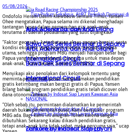
05/08/2026
Ondofolo Heram Dasim Klewbeuw Sentani Timur, Yansen
Ohee mengatakan, Papua selama ini dikenal menghadapi
tantangan besar dalam pemenuhan gizi anak-anak,
Arbi, Adenanta, dan Andi Gilang
terutama di daerah pedalaman yang sulit dijangkau.
“Faktor geografis, keterbatasan akses pangan bergizi, serta
Bawa CBR Series Bersinar di Sepang
kondisi ekonomi yang belum merata menjadi kendala
Arbi, Adenanta, dan Andi Gilang
utama, sehingga program MBG menjadi harapan besar bagi
International Circuit
Papua yang telah membantu orang tua untuk masa depan
Bawa CBR Series Bersinar di Sepang
anak-anak,” kata Yansen, Jumat (7/3/2025).
Menyikapi aksi penolakan dari kelompok tertentu yang
International Circuit
meminta pemerintah pusat mengutamakan pendidikan
NASIONAL
gratis ketimbang makan bergizi gratis di Papua, Yansen
bilang bahwa program pendidikan gratis telah dicover oleh
dana otonomi khusus.
NASIONAL
“Oleh sebab itu, permintaan dialamatkan ke pemerintah
daerah bukan pemerintah pusat. Kami bersyukur program
MBG ada. Bagi kami ini anugrah Tuhan karena sangat
dibutuhkan. Sekarang kalau dikasih pendidikan gratis,
tetapi anak-anak kita tidak sehat, maka percuma saja,” ucap
Zankore by Indosat Siap Layani
Yansen.