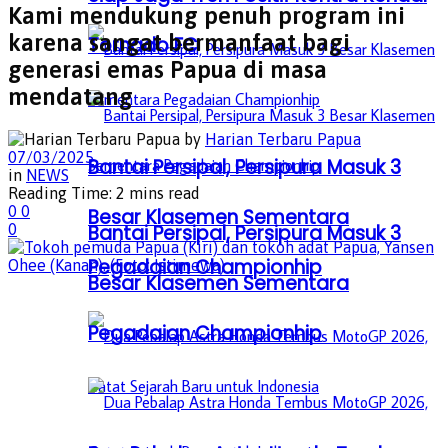
Kami mendukung penuh program ini
karena sangat bermanfaat bagi
Tornado FC
generasi emas Papua di masa
mendatang
by
Harian Terbaru Papua
07/03/2025
Bantai Persipal, Persipura Masuk 3
in
NEWS
Reading Time: 2 mins read
0
0
Besar Klasemen Sementara
Bantai Persipal, Persipura Masuk 3
0
Pegadaian Championhip
Besar Klasemen Sementara
Pegadaian Championhip