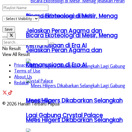
Bicara Ekoteologi di Mesir, Menag
Jelaskan Peran Agama dan
Bicara Ekoteologi di Mesir, Menag
Kemanusiaan di Era AI
No Result
Jelaskan Peran Agama dan
View All Result
Kemanusiaan di Era AI
Privacy Policy
Terms of Use
About Us
Redaksi
Mees Hilgers Dikabarkan Selangkah
© 2026 Harian Terbaru Papua
Lagi Gabung Crystal Palace
Mees Hilgers Dikabarkan Selangkah