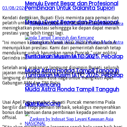
Menuju Event Besar dan Profesional
Pembinaan Untuk Galanita Supiori
03/08/2026
Kendati demikian, Bupati Elvis meminta para pemain dan
Menuju Event Besar dan Profesional
pelatih untuk tidak berpuas diri, melainkan terus berlatih
meningkatkan prestasi sehinggga ke depan dapat meraih
prestasi yang lebih tinggi lagi.
“Ini momen kebangkitan anak-anak muda Puncak untuk
menunjukkan prestasi. Kami dari pemerintah daerah tetap
mendukung untuk harumkan nama Puncak,” ujar politisi
Tuntaskan Musim IATC 2025, Pebalap
Gerindra ini.
Setelah arak arakan yg langsung dipimpin Bupati, seluruh
Muda Astra Honda Tampil Tangguh
jajaran masyarakat menyusuri Kota Ilaga, Tim Peripuncak
Tuntaskan Musim IATC 2025, Pebalap
langsung di alun-alun kota ilaga untuk mengikuti Apel
Gabungan ASN dan TNI Polri.
dan Kencang
Muda Astra Honda Tampil Tangguh
Usai Apel Pagi tersebut, Bupati Puncak menerima Piala
dan Kencang
NASIONAL
bergilir dan Tropi pemain terbaik, sekaligus menyerahkan
bonus dan bantuan dana pembinaan kepada pemain dan
offisial.
NASIONAL