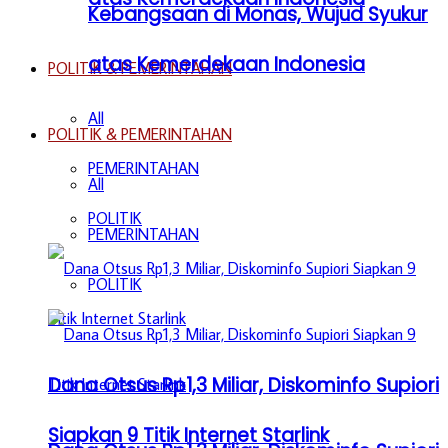
Kebangsaan di Monas, Wujud Syukur
atas Kemerdekaan Indonesia
POLITIK & PEMERINTAHAN
All
POLITIK & PEMERINTAHAN
PEMERINTAHAN
All
POLITIK
PEMERINTAHAN
POLITIK
Dana Otsus Rp1,3 Miliar, Diskominfo Supiori
Siapkan 9 Titik Internet Starlink