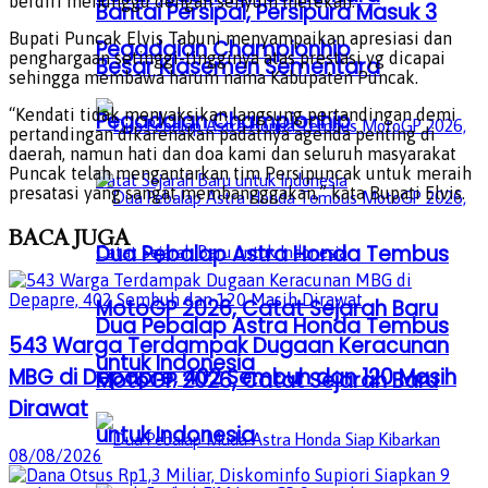
berdiri menunggu dengan senyum merekah.
Bantai Persipal, Persipura Masuk 3
Bupati Puncak Elvis Tabuni menyampaikan apresiasi dan
Pegadaian Championhip
penghargaan setinggi-tingginya atas prestasi yg dicapai
Besar Klasemen Sementara
sehingga membawa harum nama Kabupaten Puncak.
“Kendati tidak menyaksikan langsung pertandingan demi
Pegadaian Championhip
pertandingan dikarenakan padatnya agenda penting di
daerah, namun hati dan doa kami dan seluruh masyarakat
Puncak telah mengantarkan tim Persipuncak untuk meraih
presatasi yang sangat membangggakan,” kata Bupati Elvis.
BACA
JUGA
Dua Pebalap Astra Honda Tembus
MotoGP 2026, Catat Sejarah Baru
Dua Pebalap Astra Honda Tembus
543 Warga Terdampak Dugaan Keracunan
untuk Indonesia
MBG di Depapre, 402 Sembuh dan 120 Masih
MotoGP 2026, Catat Sejarah Baru
Dirawat
untuk Indonesia
08/08/2026