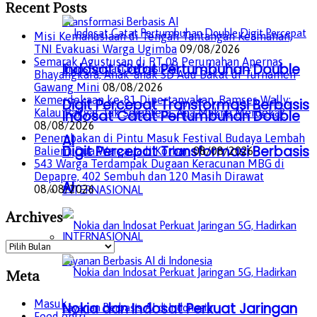
Recent Posts
Misi Kemanusiaan di Tengah Tantangan Keamanan,
TNI Evakuasi Warga Ugimba
09/08/2026
Semarak Agustusan di RT 08 Perumahan Apernas
Indosat Catat Pertumbuhan Double
Bhayangkara, Anak-anak SD Adu Bakat di Turnamen
Gawang Mini
08/08/2026
Kemerdekaan ke-81 Dipertanyakan, Ramses Wally:
Digit Percepat Transformasi Berbasis
Kalau Rakyat Tak Sejahtera, Apa Makna Merdeka?
Indosat Catat Pertumbuhan Double
08/08/2026
AI
Penembakan di Pintu Masuk Festival Budaya Lembah
Digit Percepat Transformasi Berbasis
Baliem, Dua Warga Jadi Korban
08/08/2026
543 Warga Terdampak Dugaan Keracunan MBG di
Depapre, 402 Sembuh dan 120 Masih Dirawat
AI
08/08/2026
INTERNASIONAL
Archives
INTERNASIONAL
Archives
Meta
Masuk
Nokia dan Indosat Perkuat Jaringan
Feed entri