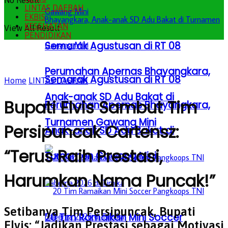
No Result
LINTAS DAERAH
EKBIS
KESEHATAN
View All Result
PENDIDIKAN
Semarak Agustusan di RT 08
Perumahan Apernas Bhayangkara,
Semarak Agustusan di RT 08
Home
LINTAS DAERAH
Anak-anak SD Adu Bakat di
Bupati Elvis Sambut Tim
Perumahan Apernas Bhayangkara,
Turnamen Gawang Mini
Persipuncak Cartensz:
Anak-anak SD Adu Bakat di
“Terus Raih Prestasi,
Turnamen Gawang Mini
Harumkan Nama Puncak!”
Setibanya Tim Persipuncak, Bupati
20 Tim Ramaikan Mini Soccer
Elvis: “Jadikan Prestasi sebagai Motivasi