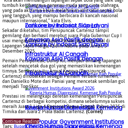
“Kita akan membangun lapangan sepak bola yang baik bagi
tumbuh kembangnya generasi muda yang cinta olahraga,
yang pada akhirnya kelak melahirkan atlit-atlit sepak bola
yang tangguh, yang mampu berbicara di kancah nasional
maupun internasional,” kata Elvis.
Zankore by Indosat Siap Layani
Sekadar diketahui, tim Persipuncak Cartensz tampil
gemilang dan berhasil merebut juara Piala Gubernur Cup I
Kawasan Asia Pasifik dengan
usai mengalahkan Perispani Paniai pada laga final di
Zankore by Indosat Siap Layani
Lapangan Sapta Marga, Kodim Nabire pada Jumat, 5
Desember 2025.
Infrastruktur AI Canggih
Kawasan Asia Pasifik dengan
Pemain Persipuncak, Donip Kii, menjadi bintang lapangan
setelah mencetak dua gol yang memastikan kemenangan
timnya. Sementara itu, Amsal Kogoya (Persipuncak
Infrastruktur AI Canggih
Cartensz) dinobatkan sebagai Pemain Terbaik turnamen,
dan Danielko Mote dari Paniai yang mencetak sembilan gol
menjadi Top Skor.
Prestasi ini melengkapi deretan kemenangan Persipuncak
Cartensz di berbagai kompetisi, dimana sebelumnya sukses
meraih Juara 1 Liga 4 Regional Papua Tengah Tahun 2025 di
Kinerja Humas Diapresiasi, Kemenag
Timika dan Juara 2 Piala Badai Cartensz.
(Cornel)
Raih Popular Government Institutions
Continue Reading
Kinerja Humas Diapresiasi, Kemenag
Tags:
Bupati Elvis Tabuni
Juara 1 Liga 4
Kabupaten