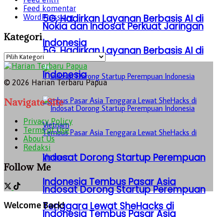
Feed komentar
5G, Hadirkan Layanan Berbasis AI di
WordPress.org
Nokia dan Indosat Perkuat Jaringan
Kategori
Indonesia
5G, Hadirkan Layanan Berbasis AI di
Kategori
Indonesia
© 2026 Harian Terbaru Papua
Navigate Site
Privacy Policy
Terms of Use
About Us
Redaksi
Indosat Dorong Startup Perempuan
Follow Me
Indonesia Tembus Pasar Asia
Indosat Dorong Startup Perempuan
Tenggara Lewat SheHacks di
Welcome Back!
Indonesia Tembus Pasar Asia