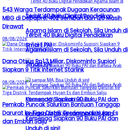
543 Warga Terdampak Dugaan Keracunan
Terbit 40 Buku Digital Pendidikan
MBG di Depapre, 402 Sembuh dan 120 Masih
Dirawat
Agama Islam di Sekolah, Sila Unduh di
Terbit 40 Buku Digital Pendidikan
08/08/2026
Smart PAI
Agama Islam di Sekolah, Sila Unduh di
Dana Otsus Rp1,3 Miliar, Diskominfo Supiori
Smart PAI
Siapkan 9 Titik Internet Starlink
08/08/2026
Kemenag Siapkan 90 Buku PAI dan
Pemkab Puncak Salurkan Bantuan Tanggap
Darurat ke Tiga Distrik Terdampak Hujan Es
Bahasa Arab MI sampai MA, Bisa
Kemenag Siapkan 90 Buku PAI dan
dan Embun Salju
Unduh di sini!