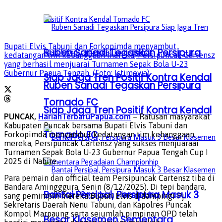
Bupati Elvis Tabuni dan Forkopimda menyambut
Ruben Sanadi Tegaskan Persipura
kedatangan tim kebanggaan mereka, Persipuncak Cartensz
yang berhasil menjuarai Turnamen Sepak Bola U-23
Gubernur Papua Tengah. (Foto: Istimewa)
Siap Jaga Tren Positif Kontra Kendal
Ruben Sanadi Tegaskan Persipura
Tornado FC
Siap Jaga Tren Positif Kontra Kendal
PUNCAK,
HarianTerbaruPapua.com
– Ratusan masyarakat
Kabupaten Puncak bersama Bupati Elvis Tabuni dan
Tornado FC
Forkopimda menyambut kedatangan tim kebanggaan
mereka, Persipuncak Cartensz yang sukses menjuaraai
Turnamen Sepak Bola U-23 Gubernur Papua Tengah Cup I
2025 di Nabire.
Para pemain dan official team Persipuncak Cartensz tiba di
Bandara Amingggura, Senin (8/12/2025). Di tepi bandara,
Bantai Persipal, Persipura Masuk 3
sang pemimpin mereka Bupati Elvis didampingi Pj.
Sekretaris Daerah Nenu Tabuni, dan Kapolres Puncak
Kompol Marpaung serta sejumlah pimpinan OPD telah
Besar Klasemen Sementara