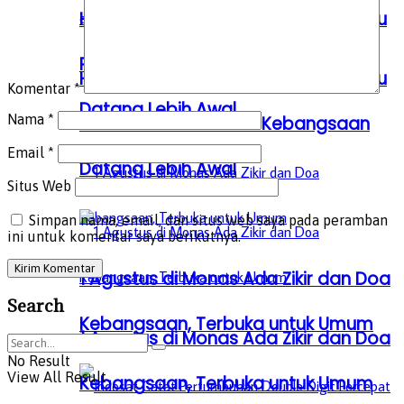
Hindari Kepadatan, Kemenag Imbau
Peserta Zikir dan Doa Kebangsaan
Hindari Kepadatan, Kemenag Imbau
Komentar
*
Datang Lebih Awal
Nama
*
Peserta Zikir dan Doa Kebangsaan
Email
*
Datang Lebih Awal
Situs Web
Simpan nama, email, dan situs web saya pada peramban
ini untuk komentar saya berikutnya.
1 Agustus di Monas Ada Zikir dan Doa
Search
Kebangsaan, Terbuka untuk Umum
1 Agustus di Monas Ada Zikir dan Doa
No Result
View All Result
Kebangsaan, Terbuka untuk Umum