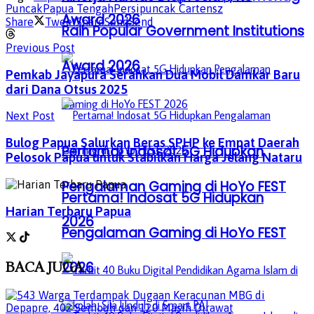
Puncak
Papua Tengah
Persipuncak Cartensz
Award 2026
Share
Tweet
Share
Send
Send
Raih Popular Government Institutions
Previous Post
Award 2026
Pemkab Jayapura Serahkan Dua Mobil Damkar Baru
dari Dana Otsus 2025
Next Post
Bulog Papua Salurkan Beras SPHP ke Empat Daerah
Pertama! Indosat 5G Hidupkan
Pelosok Papua untuk Stabilkan Harga Jelang Nataru
Pengalaman Gaming di HoYo FEST
Pertama! Indosat 5G Hidupkan
Harian Terbaru Papua
2026
Pengalaman Gaming di HoYo FEST
BACA
JUGA
2026