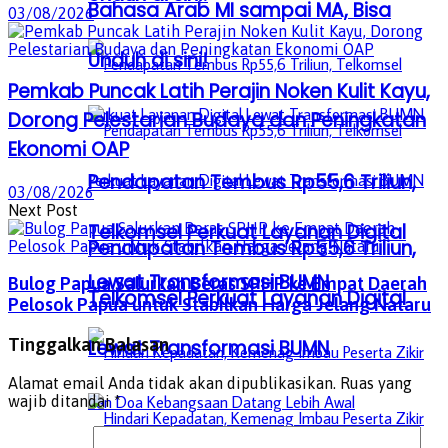
Bahasa Arab MI sampai MA, Bisa
03/08/2026
Unduh di sini!
Pemkab Puncak Latih Perajin Noken Kulit Kayu,
Dorong Pelestarian Budaya dan Peningkatan
Ekonomi OAP
Pendapatan Tembus Rp55,6 Triliun,
03/08/2026
Next Post
Telkomsel Perkuat Layanan Digital
Pendapatan Tembus Rp55,6 Triliun,
Lewat Transformasi BUMN
Bulog Papua Salurkan Beras SPHP ke Empat Daerah
Telkomsel Perkuat Layanan Digital
Pelosok Papua untuk Stabilkan Harga Jelang Nataru
Tinggalkan Balasan
Lewat Transformasi BUMN
Alamat email Anda tidak akan dipublikasikan.
Ruas yang
wajib ditandai
*