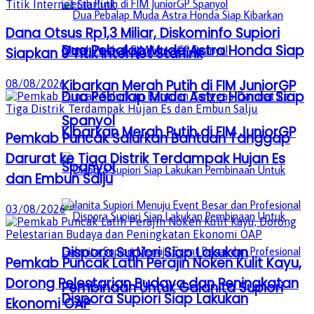
Dana Otsus Rp1,3 Miliar, Diskominfo Supiori
Dua Pebalap Muda Astra Honda Siap
Siapkan 9 Titik Internet Starlink
Kibarkan Merah Putih di FIM JuniorGP
08/08/2026
Dua Pebalap Muda Astra Honda Siap
Spanyol
Kibarkan Merah Putih di FIM JuniorGP
Pemkab Puncak Salurkan Bantuan Tanggap
Darurat ke Tiga Distrik Terdampak Hujan Es
Spanyol
dan Embun Salju
03/08/2026
Dispora Supiori Siap Lakukan
Pemkab Puncak Latih Perajin Noken Kulit Kayu,
Dorong Pelestarian Budaya dan Peningkatan
Pembinaan Untuk Galanita Supiori
Dispora Supiori Siap Lakukan
Ekonomi OAP