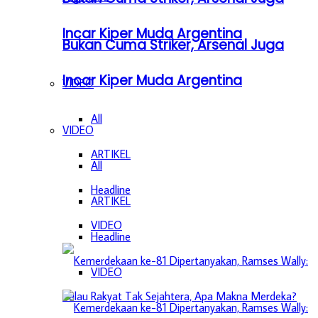
Incar Kiper Muda Argentina
Bukan Cuma Striker, Arsenal Juga
Incar Kiper Muda Argentina
VIDEO
All
VIDEO
ARTIKEL
All
Headline
ARTIKEL
VIDEO
Headline
VIDEO