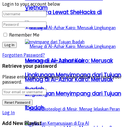
Login to your account below
Vietnam
Tenggara Lewat SheHacks di
Vietnam
Remember Me
Forgotten Password?
Menag di Al-Azhar Kairo: Merusak
Retrieve your password
Lingkungan Menyimpang dari Tujuan
Please enter your username or email address to reset your
Menag di Al-Azhar Kairo: Merusak
password.
Ibadah
Lingkungan Menyimpang dari Tujuan
Ibadah
Log In
Add New Playlist