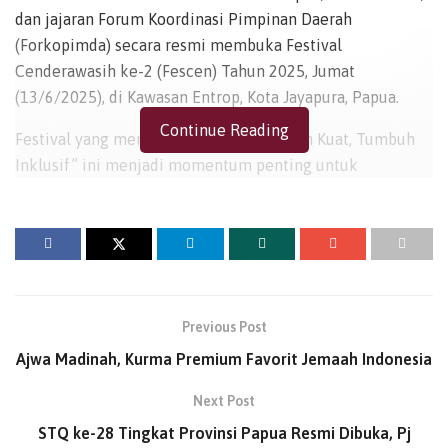
dan jajaran Forum Koordinasi Pimpinan Daerah
(Forkopimda) secara resmi membuka Festival
Cenderawasih ke-2 (Fescen) Tahun 2025, Jumat
(13/6/2025), di Kawasan Entrop, Kota Jayapura, Papua.
Continue Reading
Festival yang mengangkat tema “Tumbuh Kuat, Tumbuh
Inklusif” ini menjadi momentum penting untuk
mendorong pertumbuhan ekonomi baru di Papua serta
memperluas keterlibatan pelaku ekonomi lokal,
termasuk kelompok rentan seperti komunitas disabilitas.
Dalam sambutannya, PJ. Gubernur Papua, Ramses Limbong
menyampaikan apresiasi kepada seluruh pihak yang telah
Previous Post
berkontribusi dalam terselenggaranya festival tersebut. Ia
Ajwa Madinah, Kurma Premium Favorit Jemaah Indonesia
menyebut Fescen sebagai ruang strategis untuk
membangkitkan potensi ekonomi lokal dan memperkuat
Next Post
kemandirian ekonomi masyarakat Papua.
STQ ke-28 Tingkat Provinsi Papua Resmi Dibuka, Pj