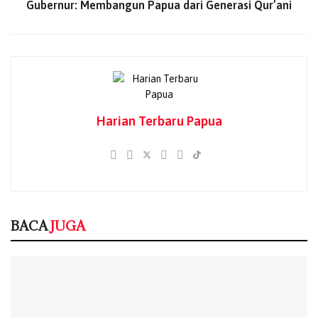
Gubernur: Membangun Papua dari Generasi Qur’ani
“Festival ini menjadi bentuk nyata sinergi untuk
membangun sumber pertumbuhan ekonomi baru dan
memperluas keterlibatan pelaku ekonomi lokal secara
lebih merata,” ujar Ramses.
BACA
JUGA
Harian Terbaru Papua
Feskop Masuk KEN 2026, Kopi Papua
Berpotensi Kuasai Pasar Global
07/08/2026
Pertamina Patra Niaga Papua Maluku Borong
5 Penghargaan ISRA 2026
07/08/2026
BACA
JUGA
Perum Bulog Gandeng Retail Modern
Sebarkan Beras Premium Berkualitas
07/08/2026
Zankore by Indosat Siap Layani Kawasan Asia