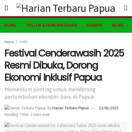
HOME
POLITIK & PEMERINTAHAN
HUKRIM
NEWS
Home
EKBIS
Festival Cenderawasih 2025
Resmi Dibuka, Dorong
Ekonomi Inklusif Papua
Momentum penting untuk mendorong
pertumbuhan ekonomi baru di Papua
by
Harian Terbaru Papua
13/06/2025
Reading Time: 2 mins read