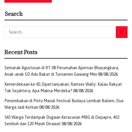
aktif dalam berbagai kegiatan, termasuk pameran produk
Search
dan jasa seperti kerajinan tangan, pertunjukan seni,
kuliner olahan lokal, serta pijat refleksi.
Festival ini diharapkan menjadi langkah konkret dalam
menciptakan pertumbuhan ekonomi yang lebih merata
dan berkeadilan di Papua, sekaligus menjadi ruang
Recent Posts
apresiasi bagi kreativitas dan semangat kolaborasi
masyarakat Bumi Cenderawasih.
(Redaksi)
Semarak Agustusan di RT 08 Perumahan Apernas Bhayangkara,
Anak-anak SD Adu Bakat di Turnamen Gawang Mini
08/08/2026
Tags:
BI Papua
Fescen 2
Festival Cenderawasih
Jayapura
Kemerdekaan ke-81 Dipertanyakan, Ramses Wally: Kalau Rakyat
Pemprov papua
Tak Sejahtera, Apa Makna Merdeka?
08/08/2026
Penembakan di Pintu Masuk Festival Budaya Lembah Baliem, Dua
Warga Jadi Korban
08/08/2026
543 Warga Terdampak Dugaan Keracunan MBG di Depapre, 402
Sembuh dan 120 Masih Dirawat
08/08/2026