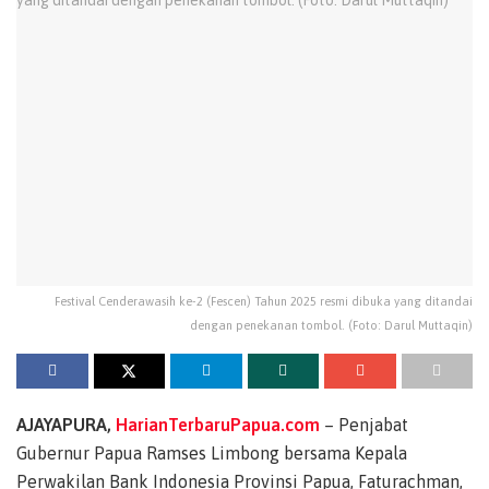
Festival Cenderawasih ke-2 (Fescen) Tahun 2025 resmi dibuka yang ditandai
dengan penekanan tombol. (Foto: Darul Muttaqin)
AJAYAPURA,
HarianTerbaruPapua.com
– Penjabat
Gubernur Papua Ramses Limbong bersama Kepala
Perwakilan Bank Indonesia Provinsi Papua, Faturachman,