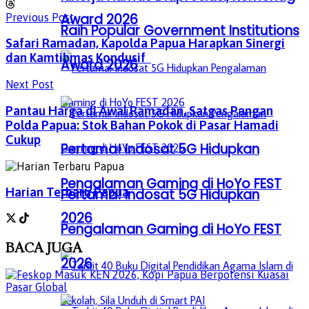
Award 2026
Previous Post
Raih Popular Government Institutions
Safari Ramadan, Kapolda Papua Harapkan Sinergi
dan Kamtibmas Kondusif
Award 2026
Next Post
Pantau Harga di Awal Ramadan, Satgas Pangan
Polda Papua: Stok Bahan Pokok di Pasar Hamadi
Cukup
Pertama! Indosat 5G Hidupkan
Pengalaman Gaming di HoYo FEST
Harian Terbaru Papua
Pertama! Indosat 5G Hidupkan
2026
Pengalaman Gaming di HoYo FEST
BACA
JUGA
2026