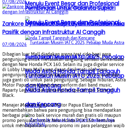
07/08/2026
Menuju Event Besar dan Profesional
Pembinaan Untuk Galanita Supiori
Menuju Event Besar dan Profesional
Zankore by Indosat Siap Layani Kawasan Asia
Pasifik dengan Infrastruktur AI Canggih
07/08/2026
Dibagian luar Mall diadakan arena test ride bagi para
Tuntaskan Musim IATC 2025, Pebalap
pengunjung untuk merasakan langsung sensasi berkendara
dengan New Honda PCX 160. Selain itu juga digelar service
di Lobby Utara Mall yang dapat dinikmati oleh para
Muda Astra Honda Tampil Tangguh
pengunjung, tentunya terdapat promo service murah dan
Tuntaskan Musim IATC 2025, Pebalap
juga ganti oli untuk para pengunjung. Sebagai hiburan, Astra
dan Kencang
Motor Papua menghadirkan perform dari band music,
Muda Astra Honda Tampil Tangguh
Raparty Legi 483 dan penampilan special dari Shine of
Black.
dan Kencang
Manajer Marketing Astra Motor Papua Elang Samodra
NASIONAL
menambahkan bahwa para pengunjung bisa mendapatkan
berbagai promo baik service murah dan gratis oli maupun
promo penjualan untuk New Honda PCX 160. Tentunya
NASIONAL
untuk mendapatkan promo-promo ini para pelanggan wajib