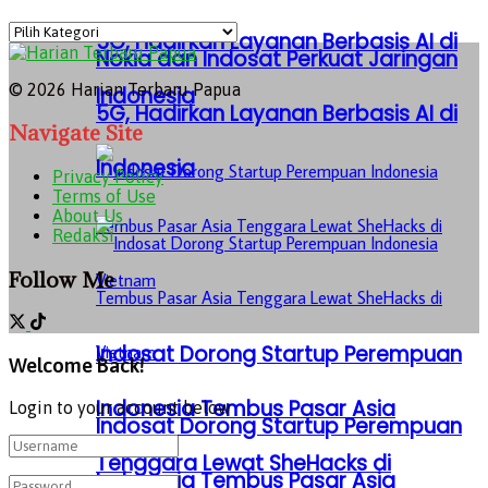
Kategori
5G, Hadirkan Layanan Berbasis AI di
Nokia dan Indosat Perkuat Jaringan
© 2026 Harian Terbaru Papua
Indonesia
5G, Hadirkan Layanan Berbasis AI di
Navigate Site
Indonesia
Privacy Policy
Terms of Use
About Us
Redaksi
Follow Me
Indosat Dorong Startup Perempuan
Welcome Back!
Indonesia Tembus Pasar Asia
Login to your account below
Indosat Dorong Startup Perempuan
Tenggara Lewat SheHacks di
Indonesia Tembus Pasar Asia