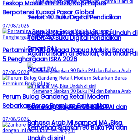
Feskop Masuk KEN 2026, Kopi Papua
Berpotensi Kuasai Pasar Global
Terbit 40 Buku Digital Pendidikan
07/08/2026
Agama Islam di Sekolah, Sila Unduh di
Terbit 40 Buku Digital Pendidikan
Smart PAI
Pertamina Patra Niaga Papua Maluku Borong
Agama Islam di Sekolah, Sila Unduh di
5 Penghargaan ISRA 2026
Smart PAI
07/08/2026
Perum Bulog Gandeng Retail Modern
Sebarkan Beras Premium Berkualitas
Kemenag Siapkan 90 Buku PAI dan
07/08/2026
Bahasa Arab MI sampai MA, Bisa
Kemenag Siapkan 90 Buku PAI dan
Unduh di sini!