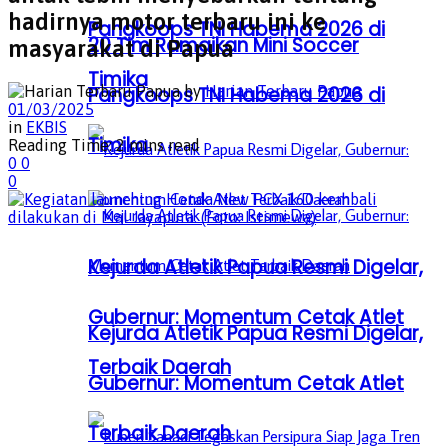
hadirnya motor terbaru ini ke
Pangkoops TNI Habema 2026 di
20 Tim Ramaikan Mini Soccer
masyarakat di Papua
Timika
by
Harian Terbaru Papua
Pangkoops TNI Habema 2026 di
01/03/2025
in
EKBIS
Timika
Reading Time: 2 mins read
0
0
0
Kejurda Atletik Papua Resmi Digelar,
Gubernur: Momentum Cetak Atlet
Kejurda Atletik Papua Resmi Digelar,
Terbaik Daerah
Gubernur: Momentum Cetak Atlet
Terbaik Daerah