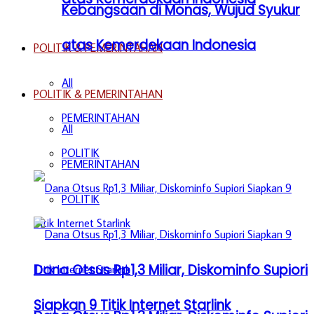
Kebangsaan di Monas, Wujud Syukur
atas Kemerdekaan Indonesia
POLITIK & PEMERINTAHAN
All
POLITIK & PEMERINTAHAN
PEMERINTAHAN
All
POLITIK
PEMERINTAHAN
POLITIK
Dana Otsus Rp1,3 Miliar, Diskominfo Supiori
Siapkan 9 Titik Internet Starlink