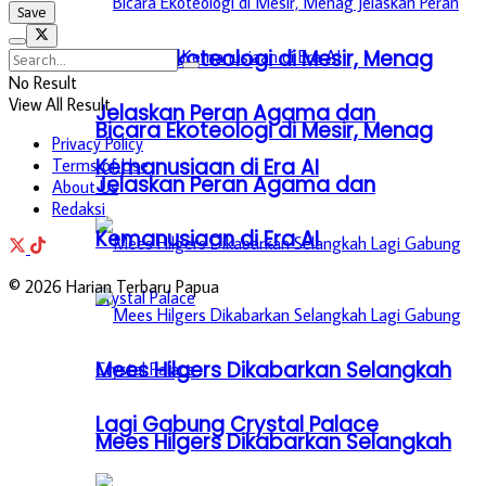
Bicara Ekoteologi di Mesir, Menag
No Result
View All Result
Jelaskan Peran Agama dan
Bicara Ekoteologi di Mesir, Menag
Privacy Policy
Kemanusiaan di Era AI
Terms of Use
Jelaskan Peran Agama dan
About Us
Redaksi
Kemanusiaan di Era AI
© 2026 Harian Terbaru Papua
Mees Hilgers Dikabarkan Selangkah
Lagi Gabung Crystal Palace
Mees Hilgers Dikabarkan Selangkah