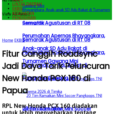
No Result
LINTAS DAERAH
EKBIS
KESEHATAN
View All Result
PENDIDIKAN
Semarak Agustusan di RT 08
Perumahan Apernas Bhayangkara,
Semarak Agustusan di RT 08
Home
EKBIS
Anak-anak SD Adu Bakat di
Fitur Canggih Roadsync
Perumahan Apernas Bhayangkara,
Turnamen Gawang Mini
Jadi Daya Tarik Peluncuran
Anak-anak SD Adu Bakat di
New Honda PCX 160 di
Turnamen Gawang Mini
Papua
RPL New Honda PCX 160 diadakan
20 Tim Ramaikan Mini Soccer
untuk lebih menyebarkan tentang