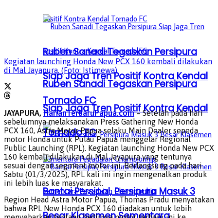
Ruben Sanadi Tegaskan Persipura
Kegiatan launching Honda New PCX 160 kembali dilakukan
di Mal Jayapura. (Foto: Istimewa)
Siap Jaga Tren Positif Kontra Kendal
Ruben Sanadi Tegaskan Persipura
Tornado FC
Siap Jaga Tren Positif Kontra Kendal
JAYAPURA,
HarianTerbaruPapua.com
– Setelah pada hari
sebelumnya melaksanakan Press Gathering New Honda
Tornado FC
PCX 160, Astra Motor Papua selaku Main Dealer sepeda
motor Honda untuk Pulau Papua menggelar Regional
Public Launching (RPL). Kegiatan launching Honda New PCX
160 kembali dilakukan di Mal Jayapura yang tentunya
sesuai dengan segment motor ini. Berlangsung pada hari
Sabtu (01/3/2025), RPL kali ini ingin mengenalkan produk
ini lebih luas ke masyarakat.
Bantai Persipal, Persipura Masuk 3
Region Head Astra Motor Papua, Thomas Pradu menyatakan
bahwa RPL New Honda PCX 160 diadakan untuk lebih
Besar Klasemen Sementara
menyebarkan tentang hadirnya motor terbaru ini ke