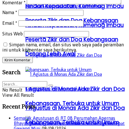
Komentar
*
Hindari Kepadatan, Kemenag Imbau
Nama
*
Peserta Zikir dan Doa Kebangsaan
Email
*
Hindari Kepadatan, Kemenag Imbau
Datang Lebih Awal
Situs Web
Peserta Zikir dan Doa Kebangsaan
Simpan nama, email, dan situs web saya pada peramban
ini untuk komentar saya berikutnya.
Datang Lebih Awal
Search
1 Agustus di Monas Ada Zikir dan Doa
No Result
View All Result
Kebangsaan, Terbuka untuk Umum
Recent Posts
1 Agustus di Monas Ada Zikir dan Doa
Semarak Agustusan di RT 08 Perumahan Apernas
Kebangsaan, Terbuka untuk Umum
Bhayangkara, Anak-anak SD Adu Bakat di Turnamen
Gawang Mini
08/08/2026