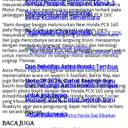
Bantai Persipal, Persipura Masuk 3
masyarakat di Papua. Selain itu, melalui RPL kali ini Astra
Motor Papua ingin memberikan pengalaman terbaik pada
Pegadaian Championhip
pelanggan yang ingin mengenal New Honda PCX 160.
Besar Klasemen Sementara
“Kami dengan bangga meluncurkan New Honda PCX 160
pada Regional Public Launching kali ini. Kami ingin
Pegadaian Championhip
masyarakat dapat melihat langsung produk terbaru kami
dan juga mencobanya secara langsung disini. Harapannya
dengan merasakan langsung mesin 160cc dan teknologi
terbaru pada New Honda PCX 160, pelanggan menjadi yakin
untuk memilih motor ini sebagai motor andalan mereka,”
ungkap Thomas.
Dua Pebalap Astra Honda Tembus
Astra Motor Papua menggelar beberapa kompetisi untuk
memeriahkan acara ini seperti E-football, Battle Rap, dan
MotoGP 2026, Catat Sejarah Baru
juga Battle Dance. Dalam kegiatan ini dihadirkan juga
Dua Pebalap Astra Honda Tembus
booth-booth aktivasi yang dapat dinikmati oleh pengunjung
seperti photo booth dengan New Honda PCX 160 yang telah
untuk Indonesia
dimodifikasi. Kemudian ada juga Honda Roadsync Corner
MotoGP 2026, Catat Sejarah Baru
yang khusus menampilkan New Honda PCX 160 versi
Roadsync agar para pengunjung dapat melihat fitur terbaru
ini secara langsung.
untuk Indonesia
BACA
JUGA