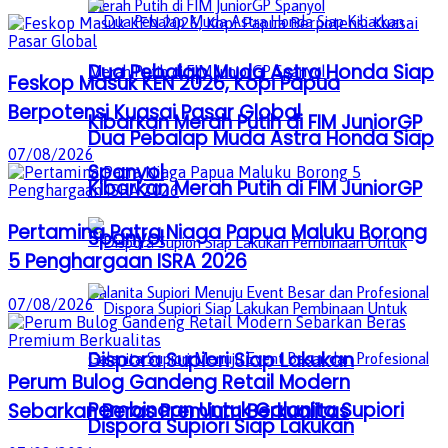
Dua Pebalap Muda Astra Honda Siap
Feskop Masuk KEN 2026, Kopi Papua
Berpotensi Kuasai Pasar Global
Kibarkan Merah Putih di FIM JuniorGP
Dua Pebalap Muda Astra Honda Siap
07/08/2026
Spanyol
Kibarkan Merah Putih di FIM JuniorGP
Pertamina Patra Niaga Papua Maluku Borong
Spanyol
5 Penghargaan ISRA 2026
07/08/2026
Dispora Supiori Siap Lakukan
Perum Bulog Gandeng Retail Modern
Pembinaan Untuk Galanita Supiori
Sebarkan Beras Premium Berkualitas
Dispora Supiori Siap Lakukan