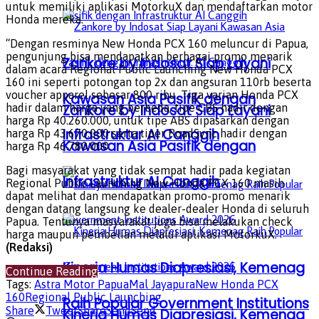
untuk memiliki aplikasi MotorkuX dan mendaftarkan motor
Honda mereka.
“Dengan resminya New Honda PCX 160 meluncur di Papua,
pengunjung bisa mendapatkan berbagai promo menarik
Zankore by Indosat Siap Layani
dalam acara Regional Public Launching New Honda PCX
160 ini seperti potongan top 2x dan angsuran 110rb beserta
voucher apparel sebesar 800 ribu. Tiga varian Honda PCX
Kawasan Asia Pasifik dengan
Zankore by Indosat Siap Layani
hadir dalam harga yang berbeda, tipe CBS hadir dengan
harga Rp 40.260.000, untuk tipe ABS dipasarkan dengan
Infrastruktur AI Canggih
harga Rp 43.670.000 serta tiper RoadSync hadir dengan
Kawasan Asia Pasifik dengan
harga Rp 46.780.000.
Bagi masyarakat yang tidak sempat hadir pada kegiatan
Infrastruktur AI Canggih
Regional Public Launching New Honda PCX 160 masih
dapat melihat dan mendapatkan promo-promo menarik
dengan datang langsung ke dealer-dealer Honda di seluruh
Papua. Tentunya masyarakat juga bisa melakukan check
harga maupun pembelian melalui aplikasi MotorkuX.
(Redaksi)
Kinerja Humas Diapresiasi, Kemenag
Continue Reading
Tags:
Astra Motor Papua
Mal Jayapura
New Honda PCX
160
Regional Public Launching
Raih Popular Government Institutions
Share
Tweet
Share
Send
Send
Kinerja Humas Diapresiasi, Kemenag