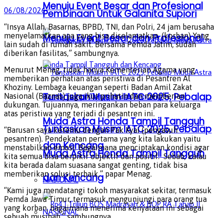
Menuju Event Besar dan Profesional
06/08/2026
Pembinaan Untuk Galanita Supiori
“Insya Allah, Basarnas, BPBD, TNI, dan Polri, 24 jam berusaha
menyelamatkan apa yang bisa diselamatkan. (korban) Yang
Menuju Event Besar dan Profesional
lain sudah di rumah sakit. Bersama Pemda Jatim, sudah
diberikan fasilitas,” sambungnya.
Menurut Menag, tidak hanya Kementerian Agama yang
memberikan perhatian atas peristiwa di Pesantren Al
Khoziny. Lembaga keuangan seperti Badan Amil Zakat
Tuntaskan Musim IATC 2025, Pebalap
Nasional (Baznas) juga ikut prihatin dan memberian
dukungan. Tujuannya, meringankan beban para keluarga
atas peristiwa yang terjadi di pesantren ini.
Muda Astra Honda Tampil Tangguh
Tuntaskan Musim IATC 2025, Pebalap
“Barusan saya ketemu dengan Pak Kyai (pengasuh
pesantren). Pendekatan pertama yang kita lakukan yaitu
dan Kencang
menstabilkan emosi. Bagaimana menciptakan kondisi agar
Muda Astra Honda Tampil Tangguh
kita semua bisa berpikir objektif dan positif. Sebab, kalau
kita berada dalam suasana sangat genting, tidak bisa
memberikan solusi terbaik,” papar Menag.
dan Kencang
NASIONAL
“Kami juga mendatangi tokoh masyarakat sekitar, termasuk
Pemda Jawa Timur, termasuk mengunjungi para orang tua
yang korban, bagaimana menerima kenyataan ini sebagai
NASIONAL
sebuah musibah,” sambungnya.