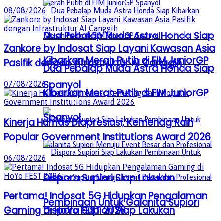
08/08/2026
Dua Pebalap Muda Astra Honda Siap
Zankore by Indosat Siap Layani Kawasan Asia
Kibarkan Merah Putih di FIM JuniorGP
Pasifik dengan Infrastruktur AI Canggih
Dua Pebalap Muda Astra Honda Siap
Spanyol
07/08/2026
Kibarkan Merah Putih di FIM JuniorGP
Spanyol
Kinerja Humas Diapresiasi, Kemenag Raih
Popular Government Institutions Award 2026
06/08/2026
Dispora Supiori Siap Lakukan
Pertama! Indosat 5G Hidupkan Pengalaman
Pembinaan Untuk Galanita Supiori
Dispora Supiori Siap Lakukan
Gaming di HoYo FEST 2026