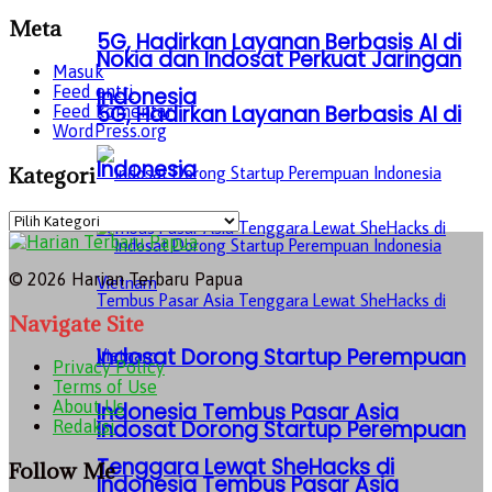
Meta
5G, Hadirkan Layanan Berbasis AI di
Nokia dan Indosat Perkuat Jaringan
Masuk
Feed entri
Indonesia
5G, Hadirkan Layanan Berbasis AI di
Feed komentar
WordPress.org
Indonesia
Kategori
Kategori
© 2026 Harian Terbaru Papua
Navigate Site
Indosat Dorong Startup Perempuan
Privacy Policy
Terms of Use
About Us
Indonesia Tembus Pasar Asia
Indosat Dorong Startup Perempuan
Redaksi
Tenggara Lewat SheHacks di
Follow Me
Indonesia Tembus Pasar Asia