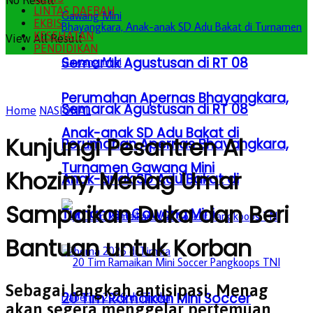
No Result
LINTAS DAERAH
EKBIS
KESEHATAN
View All Result
PENDIDIKAN
Semarak Agustusan di RT 08
Perumahan Apernas Bhayangkara,
Semarak Agustusan di RT 08
Home
NASIONAL
Anak-anak SD Adu Bakat di
Kunjungi Pesantren Al
Perumahan Apernas Bhayangkara,
Turnamen Gawang Mini
Khoziny, Menag Umar
Anak-anak SD Adu Bakat di
Sampaikan Duka dan Beri
Turnamen Gawang Mini
Bantuan untuk Korban
Sebagai langkah antisipasi, Menag
20 Tim Ramaikan Mini Soccer
akan segera menggelar pertemuan