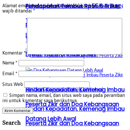
Pendapatan Tembus Rp55,6 Triliun,
Alamat email Anda tidak akan dipublikasikan.
Ruas yang
wajib ditandai
*
Telkomsel Perkuat Layanan Digital
Pendapatan Tembus Rp55,6 Triliun,
Lewat Transformasi BUMN
Telkomsel Perkuat Layanan Digital
Komentar
*
Lewat Transformasi BUMN
Nama
*
Email
*
Situs Web
Hindari Kepadatan, Kemenag Imbau
Simpan nama, email, dan situs web saya pada peramban
ini untuk komentar saya berikutnya.
Peserta Zikir dan Doa Kebangsaan
Hindari Kepadatan, Kemenag Imbau
Datang Lebih Awal
Search
Peserta Zikir dan Doa Kebangsaan