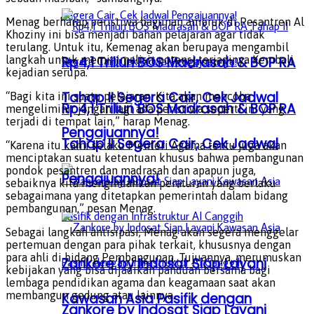
Menag berharap peristiwa bagunan ambruk di Pesantren Al
Khoziny ini bisa menjadi bahan pelajaran agar tidak
terulang. Untuk itu, Kemenag akan berupaya mengambil
Rp4,1 Triliun BOS Madrasah & BOP RA
langkah untuk meminimalisir potensi terjadinya Kembali
kejadian serupa.
Tahap II Segera Cair, Cek Jadwal
“Bagi kita ini suatu pelajaran. Kita akan mencoba
Rp4,1 Triliun BOS Madrasah & BOP RA
mengeliminir jangan lagi ada peristiwa seperti ini yang
terjadi di tempat lain,” harap Menag.
Pengajuannya!
Tahap II Segera Cair, Cek Jadwal
“Karena itu kami selaku Menteri Agama tentu juga akan
menciptakan suatu ketentuan khusus bahwa pembangunan
pondok pesantren dan madrasah dan apapun juga,
Pengajuannya!
sebaiknya kita mengindahkan peraturan yang berlaku
sebagaimana yang ditetapkan pemerintah dalam bidang
pembangunan,” pesan Menag.
Sebagai langkah antisipasi, Menag akan segera menggelar
pertemuan dengan para pihak terkait, khususnya dengan
para ahli di bidang Pembangunan. Tujuannya, merumuskan
Zankore by Indosat Siap Layani
kebijakan yang bisa dijadikan panduan bersama bagi
lembaga pendidikan agama dan keagamaan saat akan
membangun gedung atau lainnya.
Kawasan Asia Pasifik dengan
Zankore by Indosat Siap Layani