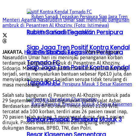
Menteri Agama Nasaruddin Umar saat meninjau bangunan
ambruk di Pesantren Al Khoziny. (Foto: Istimewa)
Ruben Sanadi Tegaskan Persipura
Siap Jaga Tren Positif Kontra Kendal
Ruben Sanadi Tegaskan Persipura
JAKARTA,
HarianTerbaruPapua.com
– Menteri Agama
Nasaruddin Umar hari ini meninjau penanganan korban
Tornado FC
terdampak bangunan ambruk di Pesantren Al Khoziny,
Siap Jaga Tren Positif Kontra Kendal
Sidoarjo. Menag menyampaikan duka atas peristiwa yang
terjadi, serta menyalurkan bantuan sebesar Rp610 juta, dan
menyiapkan upaya agar kejadian serupa tidak terulang di
Tornado FC
masa mendatang.
Salah satu bangunan di Pesantren Al-Khoziny ambruk pada
29 September 2025, saat digunakan ibadah salat Ashar.
Berdasarkan data BPBD Jawa Timur, pukul 11.00 WIB,
tercatat ada 100 korban, terdiri atas 26 pasien rawat inap,
70 pasien telah pulang, 3 meninggal dunia, dan 1 pasien
Bantai Persipal, Persipura Masuk 3
dirujuk. Proses evakuasi masih berlangsung dengan
dukungan Basarnas, BPBD, TNI, dan Polri.
Besar Klasemen Sementara