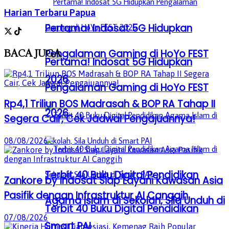
Harian Terbaru Papua
Pertama! Indosat 5G Hidupkan
BACA
JUGA
Pengalaman Gaming di HoYo FEST
Pertama! Indosat 5G Hidupkan
2026
Pengalaman Gaming di HoYo FEST
Rp4,1 Triliun BOS Madrasah & BOP RA Tahap II
2026
Segera Cair, Cek Jadwal Pengajuannya!
08/08/2026
Terbit 40 Buku Digital Pendidikan
Zankore by Indosat Siap Layani Kawasan Asia
Pasifik dengan Infrastruktur AI Canggih
Agama Islam di Sekolah, Sila Unduh di
Terbit 40 Buku Digital Pendidikan
07/08/2026
Smart PAI