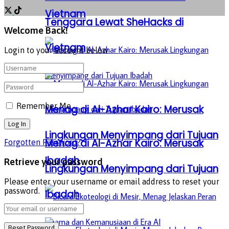
Vietnam
Tenggara Lewat SheHacks di
Welcome Back!
Vietnam
Login to your account below
Remember Me
Menag di Al-Azhar Kairo: Merusak
Lingkungan Menyimpang dari Tujuan
Menag di Al-Azhar Kairo: Merusak
Forgotten Password?
Ibadah
Retrieve your password
Lingkungan Menyimpang dari Tujuan
Please enter your username or email address to reset your
password.
Ibadah