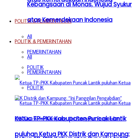
Kebangsaan di Monas, Wujud Syukur
atas Kemerdekaan Indonesia
POLITIK & PEMERINTAHAN
All
POLITIK & PEMERINTAHAN
PEMERINTAHAN
All
POLITIK
PEMERINTAHAN
POLITIK
Ketua TP-PKK Kabupaten Puncak Lantik
puluhan Ketua PKK Distrik dan Kampung: