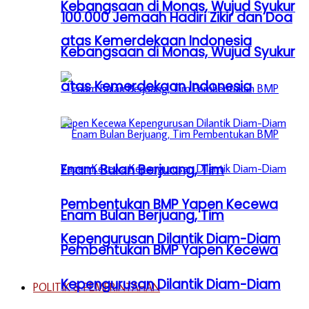
Kebangsaan di Monas, Wujud Syukur
100.000 Jemaah Hadiri Zikir dan Doa
atas Kemerdekaan Indonesia
Kebangsaan di Monas, Wujud Syukur
atas Kemerdekaan Indonesia
Enam Bulan Berjuang, Tim
Pembentukan BMP Yapen Kecewa
Enam Bulan Berjuang, Tim
Kepengurusan Dilantik Diam-Diam
Pembentukan BMP Yapen Kecewa
Kepengurusan Dilantik Diam-Diam
POLITIK & PEMERINTAHAN