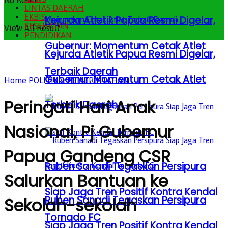
No Result
LINTAS DAERAH
EKBIS
Kejurda Atletik Papua Resmi Digelar,
KESEHATAN
View All Result
PENDIDIKAN
Gubernur: Momentum Cetak Atlet
Kejurda Atletik Papua Resmi Digelar,
Terbaik Daerah
Gubernur: Momentum Cetak Atlet
Home
POLITIK & PEMERINTAHAN
Peringati Hari Anak
Terbaik Daerah
Nasional, Pj Gubernur
Papua Gandeng CSR
Ruben Sanadi Tegaskan Persipura
Salurkan Bantuan ke
Siap Jaga Tren Positif Kontra Kendal
Ruben Sanadi Tegaskan Persipura
Sekolah-sekolah
Tornado FC
Siap Jaga Tren Positif Kontra Kendal