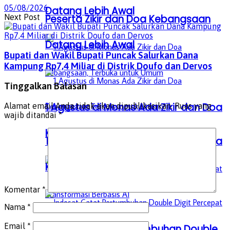
05/08/2026
Datang Lebih Awal
Next Post
Peserta Zikir dan Doa Kebangsaan
Datang Lebih Awal
Bupati dan Wakil Bupati Puncak Salurkan Dana
Kampung Rp7,4 Miliar di Distrik Doufo dan Dervos
Tinggalkan Balasan
1 Agustus di Monas Ada Zikir dan Doa
Alamat email Anda tidak akan dipublikasikan.
Ruas yang
wajib ditandai
*
Kebangsaan, Terbuka untuk Umum
1 Agustus di Monas Ada Zikir dan Doa
Kebangsaan, Terbuka untuk Umum
Komentar
*
Nama
*
Email
*
Indosat Catat Pertumbuhan Double