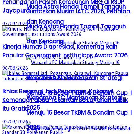
Penanganan Pasien Keracunan MBG di RSUP
Muda Astra Honda Tampil Tangguh
Jayapura
Tuntaskan Musim IATC 2025, Pebalap
dan Kencang
07/08/2026
Muda Astra Honda Tampil Tangguh
dan Kencang
Kinerja Humas Diapresiasi, Kemenag Raih
Popular Government Institutions Award 2026
06/08/2026
Wanamba FC Mantapkan Strategi
Ikhlas Beramal Jadi Pegangan, Kakanwil
Menuju 16 Besar TKBM & Dandim Cup II
Wanamba FC Mantapkan Strategi
Kemenag Papua Tekankan 38 Layanan Publik
2025
itu Gratis
Menuju 16 Besar TKBM & Dandim Cup II
05/08/2026
2025