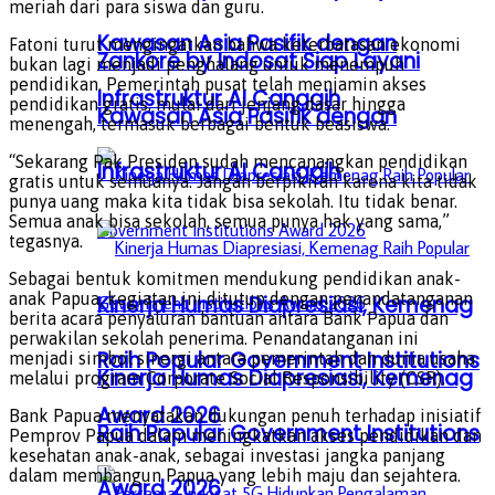
meriah dari para siswa dan guru.
Kawasan Asia Pasifik dengan
Fatoni turut mengingatkan bahwa keterbatasan ekonomi
Zankore by Indosat Siap Layani
bukan lagi menjadi penghalang untuk menempuh
pendidikan. Pemerintah pusat telah menjamin akses
Infrastruktur AI Canggih
pendidikan gratis, mulai dari jenjang dasar hingga
Kawasan Asia Pasifik dengan
menengah, termasuk berbagai bentuk beasiswa.
“Sekarang Pak Presiden sudah mencanangkan pendidikan
Infrastruktur AI Canggih
gratis untuk semuanya. Jangan berpikiran karena kita tidak
punya uang maka kita tidak bisa sekolah. Itu tidak benar.
Semua anak bisa sekolah, semua punya hak yang sama,”
tegasnya.
Sebagai bentuk komitmen mendukung pendidikan anak-
anak Papua, kegiatan ini ditutup dengan penandatanganan
Kinerja Humas Diapresiasi, Kemenag
berita acara penyaluran bantuan antara Bank Papua dan
perwakilan sekolah penerima. Penandatanganan ini
Raih Popular Government Institutions
menjadi simbol sinergi antara pemerintah dan dunia usaha
Kinerja Humas Diapresiasi, Kemenag
melalui program Corporate Social Responsibility (CSR).
Award 2026
Bank Papua menyatakan dukungan penuh terhadap inisiatif
Raih Popular Government Institutions
Pemprov Papua dalam meningkatkan akses pendidikan dan
kesehatan anak-anak, sebagai investasi jangka panjang
dalam membangun Papua yang lebih maju dan sejahtera.
Award 2026