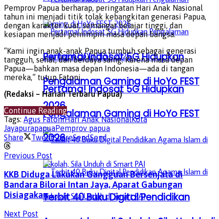
Pemprov Papua berharap, peringatan Hari Anak Nasional
tahun ini menjadi titik tolak kebangkitan generasi Papua,
dengan karakter kuat, semangat belajar tinggi, dan
kesiapan menjadi pemimpin masa depan bangsa.
“Kami ingin anak-anak Papua tumbuh sebagai generasi
Pertama! Indosat 5G Hidupkan
tangguh, sehat, dan berdaya saing. Karena masa depan
Papua—bahkan masa depan Indonesia—ada di tangan
mereka,” tutup Fatoni.
Pengalaman Gaming di HoYo FEST
Pertama! Indosat 5G Hidupkan
(Redaksi – Harian Terbaru Papua)
2026
Continue Reading
Pengalaman Gaming di HoYo FEST
Tags:
Agus Fatoni
Hari Anak Nasional
Kota
Jayapura
papua
Pemprov papua
2026
Share
Tweet
Share
Send
Send
Previous Post
KKB Diduga Lakukan Gangguan Bersenjata di
Bandara Bilorai Intan Jaya, Aparat Gabungan
Disiagakan
Terbit 40 Buku Digital Pendidikan
Next Post