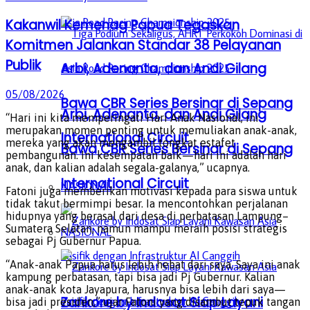
Kakanwil Kemenag Papua Tegaskan
Komitmen Jalankan Standar 38 Pelayanan
Publik
Arbi, Adenanta, dan Andi Gilang
05/08/2026
Bawa CBR Series Bersinar di Sepang
Arbi, Adenanta, dan Andi Gilang
“Hari ini kita memperingati Hari Anak Nasional, ini
merupakan momen penting untuk memuliakan anak-anak,
International Circuit
mereka yang akan mengambil tongkat estafet
Bawa CBR Series Bersinar di Sepang
pembangunan. Ini kesempatan baik—hari ini adalah hari
anak, dan kalian adalah segala-galanya,” ucapnya.
International Circuit
NASIONAL
Fatoni juga memberikan motivasi kepada para siswa untuk
tidak takut bermimpi besar. Ia mencontohkan perjalanan
hidupnya yang berasal dari desa di perbatasan Lampung–
Sumatera Selatan, namun mampu meraih posisi strategis
NASIONAL
sebagai Pj Gubernur Papua.
“Anak-anak Papua harus lebih hebat dari saya. Saya ini anak
kampung perbatasan, tapi bisa jadi Pj Gubernur. Kalian
anak-anak kota Jayapura, harusnya bisa lebih dari saya—
Zankore by Indosat Siap Layani
bisa jadi presiden,” ujar Fatoni yang disambut tepuk tangan