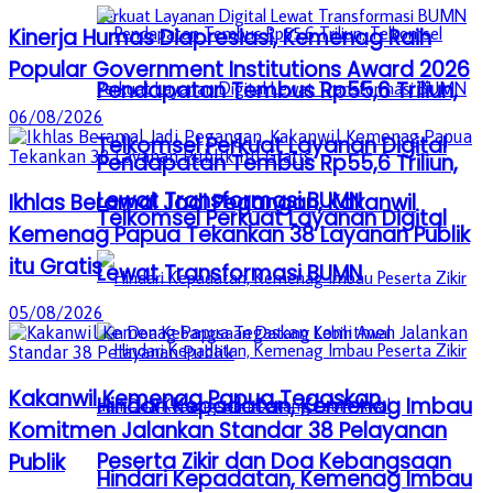
Kinerja Humas Diapresiasi, Kemenag Raih
Popular Government Institutions Award 2026
Pendapatan Tembus Rp55,6 Triliun,
06/08/2026
Telkomsel Perkuat Layanan Digital
Pendapatan Tembus Rp55,6 Triliun,
Lewat Transformasi BUMN
Ikhlas Beramal Jadi Pegangan, Kakanwil
Telkomsel Perkuat Layanan Digital
Kemenag Papua Tekankan 38 Layanan Publik
itu Gratis
Lewat Transformasi BUMN
05/08/2026
Kakanwil Kemenag Papua Tegaskan
Hindari Kepadatan, Kemenag Imbau
Komitmen Jalankan Standar 38 Pelayanan
Peserta Zikir dan Doa Kebangsaan
Publik
Hindari Kepadatan, Kemenag Imbau