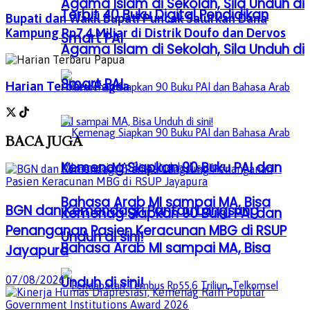
Agama Islam di Sekolah, Sila Unduh di
Terbit 40 Buku Digital Pendidikan
Bupati dan Wakil Bupati Puncak Salurkan Dana
Kampung Rp7,4 Miliar di Distrik Doufo dan Dervos
Smart PAI
Agama Islam di Sekolah, Sila Unduh di
Smart PAI
Harian Terbaru Papua
BACA
JUGA
Kemenag Siapkan 90 Buku PAI dan
Bahasa Arab MI sampai MA, Bisa
BGN dan Kemendagri Pantau Langsung
Kemenag Siapkan 90 Buku PAI dan
Penanganan Pasien Keracunan MBG di RSUP
Unduh di sini!
Bahasa Arab MI sampai MA, Bisa
Jayapura
Unduh di sini!
07/08/2026