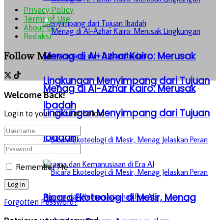
Privacy Policy
Terms of Use
About Us
Redaksi
Follow Me
Menag di Al-Azhar Kairo: Merusak
Lingkungan Menyimpang dari Tujuan
Menag di Al-Azhar Kairo: Merusak
Welcome Back!
Ibadah
Lingkungan Menyimpang dari Tujuan
Login to your account below
Ibadah
Remember Me
Bicara Ekoteologi di Mesir, Menag
Forgotten Password?