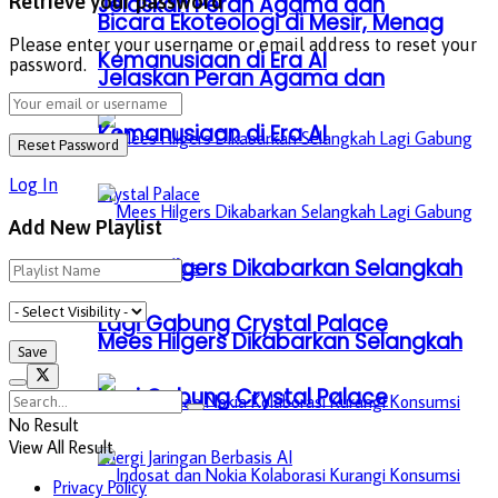
Jelaskan Peran Agama dan
Retrieve your password
Bicara Ekoteologi di Mesir, Menag
Please enter your username or email address to reset your
Kemanusiaan di Era AI
password.
Jelaskan Peran Agama dan
Kemanusiaan di Era AI
Log In
Add New Playlist
Mees Hilgers Dikabarkan Selangkah
Lagi Gabung Crystal Palace
Mees Hilgers Dikabarkan Selangkah
Lagi Gabung Crystal Palace
No Result
View All Result
Privacy Policy