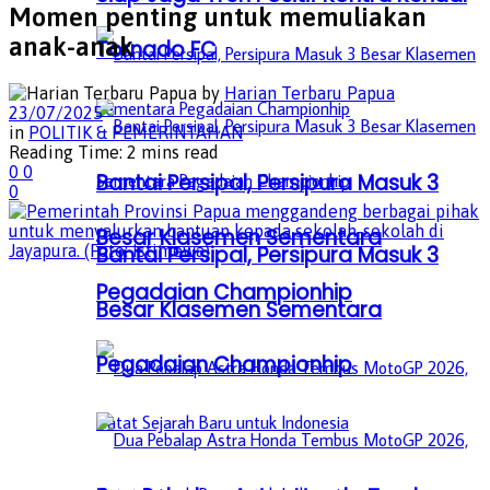
Momen penting untuk memuliakan
anak-anak
Tornado FC
by
Harian Terbaru Papua
23/07/2025
in
POLITIK & PEMERINTAHAN
Reading Time: 2 mins read
0
0
Bantai Persipal, Persipura Masuk 3
0
Besar Klasemen Sementara
Bantai Persipal, Persipura Masuk 3
Pegadaian Championhip
Besar Klasemen Sementara
Pegadaian Championhip