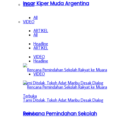
Incar Kiper Muda Argentina
VIDEO
All
VIDEO
ARTIKEL
All
Headline
ARTIKEL
VIDEO
Headline
VIDEO
Rencana Pemindahan Sekolah