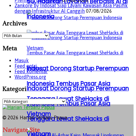
5G, Hadirkan Layanan Berbasis AI di
Zankore by Indosat Siap Layani Kawasan Asia Pasifik
dengan Infrastruktur AI Canggih
07/08/2026
Indonesia
Archives
Archives
Meta
Masuk
Feed entri
Indosat Dorong Startup Perempuan
Feed komentar
WordPress.org
Indonesia Tembus Pasar Asia
Indosat Dorong Startup Perempuan
Kategori
Tenggara Lewat SheHacks di
Kategori
Indonesia Tembus Pasar Asia
Vietnam
Tenggara Lewat SheHacks di
© 2026 Harian Terbaru Papua
Navigate Site
Vietnam