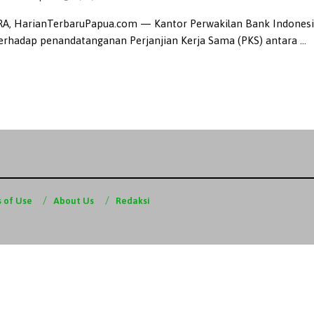
A, HarianTerbaruPapua.com — Kantor Perwakilan Bank Indonesi
erhadap penandatanganan Perjanjian Kerja Sama (PKS) antara ...
 of Use
About Us
Redaksi