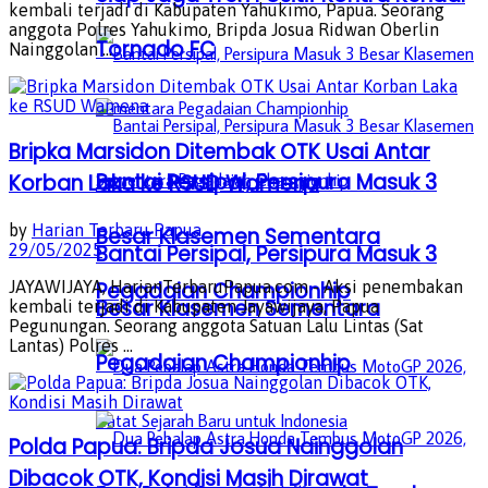
kembali terjadi di Kabupaten Yahukimo, Papua. Seorang
anggota Polres Yahukimo, Bripda Josua Ridwan Oberlin
Tornado FC
Nainggolan ...
Bripka Marsidon Ditembak OTK Usai Antar
Bantai Persipal, Persipura Masuk 3
Korban Laka ke RSUD Wamena
by
Harian Terbaru Papua
Besar Klasemen Sementara
Bantai Persipal, Persipura Masuk 3
29/05/2025
Pegadaian Championhip
JAYAWIJAYA, HarianTerbaruPapua.com - Aksi penembakan
Besar Klasemen Sementara
kembali terjadi di Kabupaten Jayawijaya, Papua
Pegunungan. Seorang anggota Satuan Lalu Lintas (Sat
Lantas) Polres ...
Pegadaian Championhip
Polda Papua: Bripda Josua Nainggolan
Dibacok OTK, Kondisi Masih Dirawat