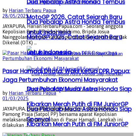
Dua Pebalap Astra Honda Tembus
by
Harian Terbaru Papua
MotoGP 2026, Catat Sejarah Baru
28/05/2025
Dua Pebalap Astra Honda Tembus
JAYAPURA, HarianTerbaruPapua.com - Seorang anggota
untuk Indonesia
Kepolisian Resor (Polres) Yahukimo, Bripda Josua
MotoGP 2026, Catat Sejarah Baru
Nainggolan, menjadi korban pembacokan oleh Orang Tak
Dikenal (OTK) ...
untuk Indonesia
Pasar Hamadi Ditata, Wakil Ketua DPR Papua:
Jaga Pertumbuhan Ekonomi Masyarakat
Dua Pebalap Muda Astra Honda Siap
by
Harian Terbaru Papua
01/03/2025
Kibarkan Merah Putih di FIM JuniorGP
Dua Pebalap Muda Astra Honda Siap
JAYAPURA, HarianTerbaruPapua.com – Satuan Polisi
Pamong Praja (Satpol PP) bersama aparat Kepolisian
Spanyol
melaksanakan penertiban di Pasar Hamadi. Langkah ini
Kibarkan Merah Putih di FIM JuniorGP
dilakukan ...