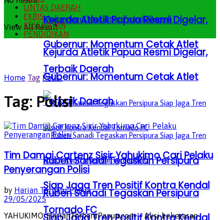
No Result
LINTAS DAERAH
EKBIS
Kejurda Atletik Papua Resmi Digelar,
KESEHATAN
View All Result
PENDIDIKAN
Gubernur: Momentum Cetak Atlet
Kejurda Atletik Papua Resmi Digelar,
Terbaik Daerah
Gubernur: Momentum Cetak Atlet
Home
Tag
Polisi
Tag:
Polisi
Terbaik Daerah
Tim Damai Cartenz Sisir Yahukimo Cari Pelaku
Ruben Sanadi Tegaskan Persipura
Penyerangan Polisi
Siap Jaga Tren Positif Kontra Kendal
by
Harian Terbaru Papua
Ruben Sanadi Tegaskan Persipura
29/05/2025
Tornado FC
Siap Jaga Tren Positif Kontra Kendal
YAHUKIMO, HarianTerbaruPapua.com – Aksi kekerasan