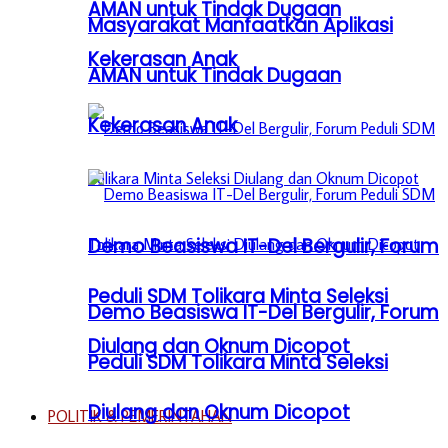
AMAN untuk Tindak Dugaan
Masyarakat Manfaatkan Aplikasi
Kekerasan Anak
AMAN untuk Tindak Dugaan
Kekerasan Anak
Demo Beasiswa IT-Del Bergulir, Forum
Peduli SDM Tolikara Minta Seleksi
Demo Beasiswa IT-Del Bergulir, Forum
Diulang dan Oknum Dicopot
Peduli SDM Tolikara Minta Seleksi
Diulang dan Oknum Dicopot
POLITIK & PEMERINTAHAN