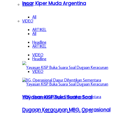
Incar Kiper Muda Argentina
VIDEO
All
VIDEO
ARTIKEL
All
Headline
ARTIKEL
VIDEO
Headline
VIDEO
Yayasan KISP Buka Suara Soal
Dugaan Keracunan MBG, Operasional