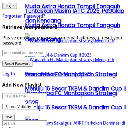
Muda Astra Honda Tampil Tangguh
Tuntaskan Musim IATC 2025, Pebalap
Forgotten Password?
dan Kencang
Muda Astra Honda Tampil Tangguh
Retrieve your password
Please enter your username or email address to reset your
dan Kencang
password.
Wanamba FC Mantapkan Strategi
Log In
Add New Playlist
Menuju 16 Besar TKBM & Dandim Cup II
Wanamba FC Mantapkan Strategi
2025
Menuju 16 Besar TKBM & Dandim Cup II
2025