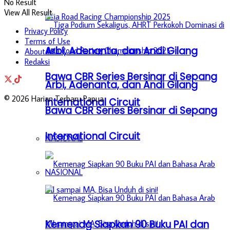
No Result
View All Result
Privacy Policy
Terms of Use
Arbi, Adenanta, dan Andi Gilang
About Us
Redaksi
Bawa CBR Series Bersinar di Sepang
Arbi, Adenanta, dan Andi Gilang
© 2026 Harian Terbaru Papua
International Circuit
Bawa CBR Series Bersinar di Sepang
International Circuit
NASIONAL
NASIONAL
Kemenag Siapkan 90 Buku PAI dan