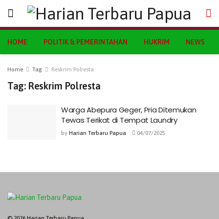
HOME
POLITIK & PEMERINTAHAN
HUKRIM
NEWS
Home
Tag
Reskrim Polresta
Tag:
Reskrim Polresta
Warga Abepura Geger, Pria Ditemukan
Tewas Terikat di Tempat Laundry
by
Harian Terbaru Papua
04/07/2025
© 2026 Harian Terbaru Papua