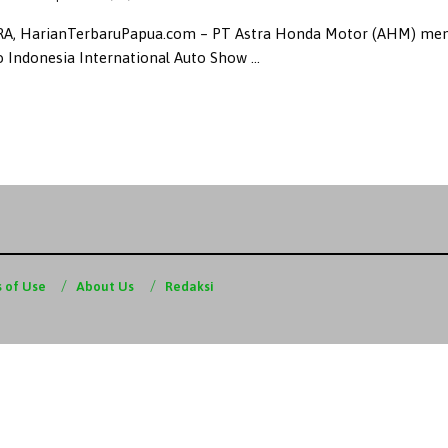
A, HarianTerbaruPapua.com – PT Astra Honda Motor (AHM) meng
 Indonesia International Auto Show ...
 of Use
About Us
Redaksi