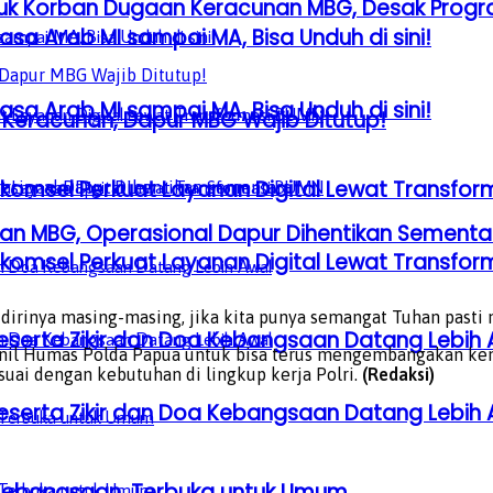
uk Korban Dugaan Keracunan MBG, Desak Progr
sa Arab MI sampai MA, Bisa Unduh di sini!
sa Arab MI sampai MA, Bisa Unduh di sini!
 Keracunan, Dapur MBG Wajib Ditutup!
lkomsel Perkuat Layanan Digital Lewat Transfo
an MBG, Operasional Dapur Dihentikan Sementa
lkomsel Perkuat Layanan Digital Lewat Transfo
rinya masing-masing, jika kita punya semangat Tuhan pasti 
serta Zikir dan Doa Kebangsaan Datang Lebih 
sonil Humas Polda Papua untuk bisa terus mengembangakan k
uai dengan kebutuhan di lingkup kerja Polri.
(Redaksi)
serta Zikir dan Doa Kebangsaan Datang Lebih 
a Kebangsaan, Terbuka untuk Umum