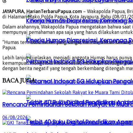
JAYAPURA, HarianTerbaruPapua.com
– Wakapolda Papua, Bri
di Halaman Mako Polda Papua, Kota Jayapura, Rabu (08/01/20
Kinerja Humas Diapresiasi, Kemenag R
Dalam arahannya, Wakapolda Papua mengatakan bahwa saat i
mempunyai pemahaman apa saja yang harus dilakukan untuk 
Kinerja Humas Diapresiasi, Kemenag R
“Humas termasuk Satker yang sangat membutuhkan keterampil
Papua.
Lebih lanjut dijelaskan, menjadi anggota Humas harus pun
Pertama! Indosat 5G Hidupkan Penga
kemampuan mengelola media sosial, membuat berbagai kont
dengan berita negatif yang tengah berkembang ditengah mas
BACA
JUGA
Pertama! Indosat 5G Hidupkan Penga
Terbit 40 Buku Digital Pendidikan Agam
Rencana Pemindahan Sekolah Rakyat ke Muara 
06/08/2026
Terbit 40 Buku Digital Pendidikan Agam