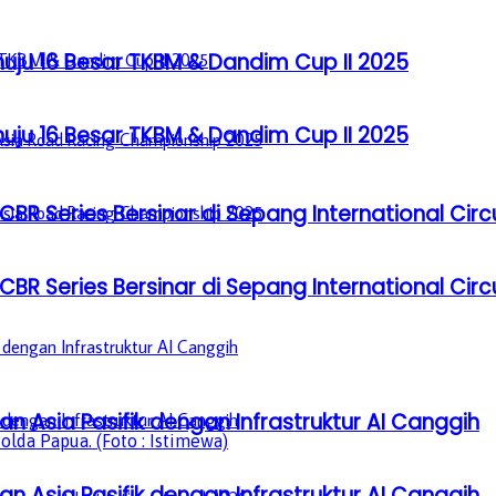
u 16 Besar TKBM & Dandim Cup II 2025
u 16 Besar TKBM & Dandim Cup II 2025
BR Series Bersinar di Sepang International Circ
BR Series Bersinar di Sepang International Circ
n Asia Pasifik dengan Infrastruktur AI Canggih
lda Papua. (Foto : Istimewa)
n Asia Pasifik dengan Infrastruktur AI Canggih