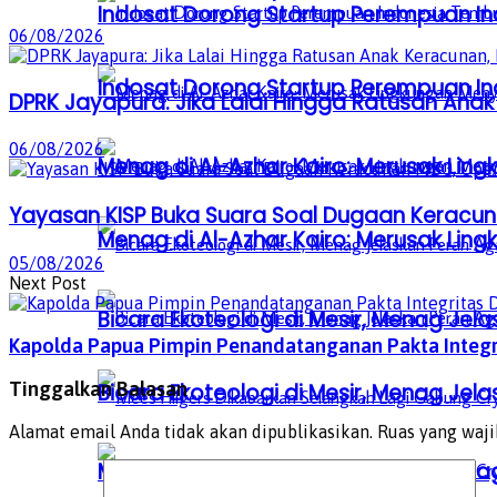
Indosat Dorong Startup Perempuan In
06/08/2026
Indosat Dorong Startup Perempuan In
DPRK Jayapura: Jika Lalai Hingga Ratusan Anak
06/08/2026
Menag di Al-Azhar Kairo: Merusak Lin
Yayasan KISP Buka Suara Soal Dugaan Keracun
Menag di Al-Azhar Kairo: Merusak Lin
05/08/2026
Next Post
Bicara Ekoteologi di Mesir, Menag Je
Kapolda Papua Pimpin Penandatanganan Pakta Integr
Tinggalkan Balasan
Bicara Ekoteologi di Mesir, Menag Je
Alamat email Anda tidak akan dipublikasikan.
Ruas yang waji
Mees Hilgers Dikabarkan Selangkah La