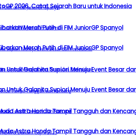
GP 2026, Catat Sejarah Baru untuk Indonesia
barkan Merah Putih di FIM JuniorGP Spanyol
barkan Merah Putih di FIM JuniorGP Spanyol
n Untuk Galanita Supiori Menuju Event Besar dan
n Untuk Galanita Supiori Menuju Event Besar dan
 Muda Astra Honda Tampil Tangguh dan Kencan
 Muda Astra Honda Tampil Tangguh dan Kencan