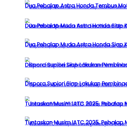
Dua Pebalap Astra Honda Tembus Moto
Dua Pebalap Muda Astra Honda Siap Ki
Dua Pebalap Muda Astra Honda Siap Ki
Dispora Supiori Siap Lakukan Pembinaa
Dispora Supiori Siap Lakukan Pembinaa
Tuntaskan Musim IATC 2025, Pebalap
Tuntaskan Musim IATC 2025, Pebalap