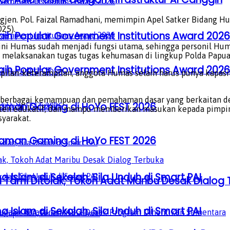
gjen. Pol. Faizal Ramadhani, memimpin Apel Satker Bidang H
25).
aih Popular Government Institutions Award 2026
ni Humas sudah menjadi fungsi utama, sehingga personil Hu
melaksanakan tugas tugas kehumasan di lingkup Polda Papua
aih Popular Government Institutions Award 2026
an-keterampilan, anggota Humas selain harus punya kapasitas
ya berbagai kemampuan dan pemahaman dasar yang berkaitan d
laman Gaming di HoYo FEST 2026
en edukatif, dan mampu memberikan masukan kepada pimpina
yarakat.
laman Gaming di HoYo FEST 2026
a Islam di Sekolah, Sila Unduh di Smart PAI
Tami Ditolak, Tokoh Adat Maribu Desak Dialog 
a Islam di Sekolah, Sila Unduh di Smart PAI