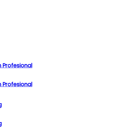
 Profesional
 Profesional
g
g