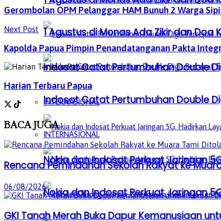
Gerombolan OPM Pelanggar HAM Bunuh 2 Warga Sipil
Next Post
1 Agustus di Monas Ada Zikir dan Do
Kapolda Papua Pimpin Penandatanganan Pakta Integr
Indosat Catat Pertumbuhan Double Dig
Harian Terbaru Papua
Indosat Catat Pertumbuhan Double Dig
INTERNASIONAL
BACA
JUGA
INTERNASIONAL
Nokia dan Indosat Perkuat Jaringan 5G
Rencana Pemindahan Sekolah Rakyat ke Muara 
06/08/2026
Nokia dan Indosat Perkuat Jaringan 5G
GKI Tanah Merah Buka Dapur Kemanusiaan unt