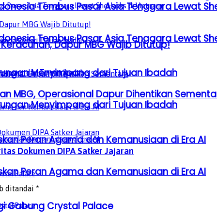
donesia Tembus Pasar Asia Tenggara Lewat Sh
donesia Tembus Pasar Asia Tenggara Lewat Sh
 Keracunan, Dapur MBG Wajib Ditutup!
gkungan Menyimpang dari Tujuan Ibadah
an MBG, Operasional Dapur Dihentikan Sementa
gkungan Menyimpang dari Tujuan Ibadah
laskan Peran Agama dan Kemanusiaan di Era AI
itas Dokumen DIPA Satker Jajaran
laskan Peran Agama dan Kemanusiaan di Era AI
b ditandai
*
gi Gabung Crystal Palace