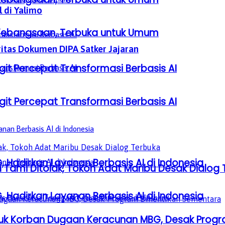
 di Yalimo
a Kebangsaan, Terbuka untuk Umum
itas Dokumen DIPA Satker Jajaran
it Percepat Transformasi Berbasis AI
it Percepat Transformasi Berbasis AI
, Hadirkan Layanan Berbasis AI di Indonesia
Tami Ditolak, Tokoh Adat Maribu Desak Dialog 
, Hadirkan Layanan Berbasis AI di Indonesia
uk Korban Dugaan Keracunan MBG, Desak Progr