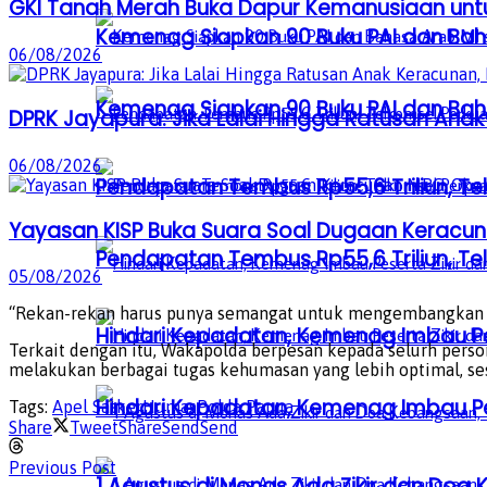
GKI Tanah Merah Buka Dapur Kemanusiaan unt
Kemenag Siapkan 90 Buku PAI dan Baha
06/08/2026
Kemenag Siapkan 90 Buku PAI dan Baha
DPRK Jayapura: Jika Lalai Hingga Ratusan Anak
06/08/2026
Pendapatan Tembus Rp55,6 Triliun, Te
Yayasan KISP Buka Suara Soal Dugaan Keracun
Pendapatan Tembus Rp55,6 Triliun, Te
05/08/2026
“Rekan-rekan harus punya semangat untuk mengembangkan di
Hindari Kepadatan, Kemenag Imbau Pe
Terkait dengan itu, Wakapolda berpesan kepada selurh per
melakukan berbagai tugas kehumasan yang lebih optimal, ses
Hindari Kepadatan, Kemenag Imbau Pe
Tags:
Apel Satker
Humas
Polda Papua
Share
Tweet
Share
Send
Send
Previous Post
1 Agustus di Monas Ada Zikir dan Do