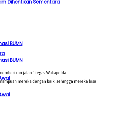
am Dihentikan Sementara
rmasi BUMN
ra
rmasi BUMN
memberikan jalan,” tegas Wakapolda.
Awal
emampuan mereka dengan baik, sehingga mereka bisa
Awal