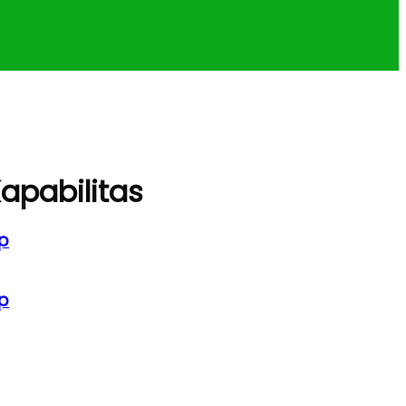
apabilitas
p
p