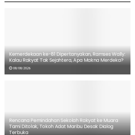
Makna Merdeka?
08/08/2026
Rencana Pemindahan Sekolah Rakyat ke
Muara Tami Ditolak, Tokoh Adat Maribu
Desak Dialog Terbuka
06/08/2026
Kemerdekaan ke-81 Dipertanyakan, Ramses Wally:
GKI Tanah Merah Buka Dapur Kemanusiaan
Kalau Rakyat Tak Sejahtera, Apa Makna Merdeka?
untuk Korban Dugaan Keracunan MBG,
Desak Program Dihentikan Sementara
08/08/2026
06/08/2026
DPRK Jayapura: Jika Lalai Hingga Ratusan
Anak Keracunan, Dapur MBG Wajib Ditutup!
06/08/2026
Rencana Pemindahan Sekolah Rakyat ke Muara
Tami Ditolak, Tokoh Adat Maribu Desak Dialog
Terbuka