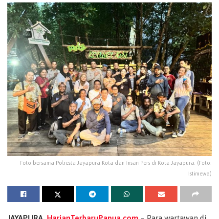
Foto bersama Polresta Jayapura Kota dan Insan Pers di Kota Jayapura. (Foto:
Istimewa)
JAYAPURA,
HarianTerbaruPapua.com
– Para wartawan di