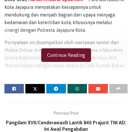
Kota Jayapura menyatakan kesiapannya untuk
mendukung dan menjadi bagian dari upaya menjaga
kedamaian dan ketertiban kota, khususnya melalui
sinergi dengan Polresta Jayapura Kota.
Pernyataan ini disampaikan oleh wartawan senior dari
Media Online Antara, Mbak Eva, dalam acara silaturahmi
Continue Reading
antara Kapolresta Jayapura Kota AKBP Fredrickus W.A.
Maclarimboen dengan awak media di Café Rumah Bakau,
Jalan Pantai Hamadi, Jayapura Selatan, Jumat (25/4/2025)
sore.
Mewakili rekan-rekan jurnalis, Eva mengucapkan selamat
datang kepada Kapolresta Jayapura Kota yang baru. “Kami
dari insan pers se-Kota Jayapura menyambut Bapak
Previous Post
dengan penuh harapan dan semangat kerja sama.
Pangdam XVII/Cenderawasih Lantik 840 Prajurit TNI AD:
Kehadiran Bapak kiranya dapat membawa angin segar dan
Ini Awal Pengabdian
semangat baru dalam membangun kemitraan yang positif