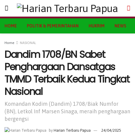
HOME
POLITIK & PEMERINTAHAN
HUKRIM
NEWS
Home
NASIONAL
Dandim 1708/BN Sabet
Penghargaan Dansatgas
TMMD Terbaik Kedua Tingkat
Nasional
Komandan Kodim (Dandim) 1708/Biak Numfor
(BN), Letkol Inf Marsen Sinaga, meraih penghargaan
bergengsi
by
Harian Terbaru Papua
24/04/2025