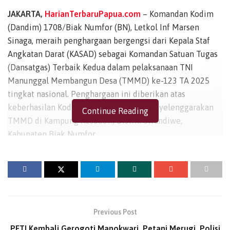
JAKARTA,
HarianTerbaruPapua.com
– Komandan Kodim
(Dandim) 1708/Biak Numfor (BN), Letkol Inf Marsen
Sinaga, meraih penghargaan bergengsi dari Kepala Staf
Angkatan Darat (KASAD) sebagai Komandan Satuan Tugas
(Dansatgas) Terbaik Kedua dalam pelaksanaan TNI
Manunggal Membangun Desa (TMMD) ke-123 TA 2025
tingkat nasional. Penghargaan ini diberikan atas
keberhasilan Kodim 1708/BN dalam menyelenggarakan
Continue Reading
TMMD di Kampung Kbsudori, Distrik Swandiwe,
Kabupaten Biak Numfor.
Apresiasi tersebut diserahkan langsung kepada Letkol Inf
Marsen Sinaga di Aula AH Nasution Mabesad, Jakarta,
pada Kamis (24/4/2025), dalam acara yang dipimpin oleh
Waaster Kasad bidang Tahwil, Komsos dan Bakti TNI,
Brigjen TNI Taufik Sobri, M. Han.
Previous Post
PETI Kembali Gerogoti Manokwari, Petani Merugi, Polisi