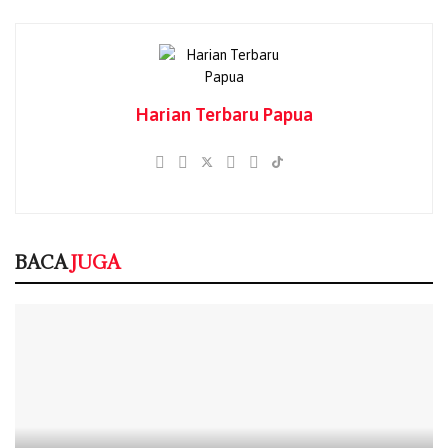
Kemerdekaan ke-81 Dipertanyakan, Ramses
Wally: Kalau Rakyat Tak Sejahtera, Apa
Makna Merdeka?
Harian Terbaru Papua
08/08/2026
Rencana Pemindahan Sekolah Rakyat ke
Muara Tami Ditolak, Tokoh Adat Maribu
Desak Dialog Terbuka
06/08/2026
GKI Tanah Merah Buka Dapur Kemanusiaan
BACA
JUGA
untuk Korban Dugaan Keracunan MBG,
Desak Program Dihentikan Sementara
06/08/2026
DPRK Jayapura: Jika Lalai Hingga Ratusan
Anak Keracunan, Dapur MBG Wajib Ditutup!
06/08/2026