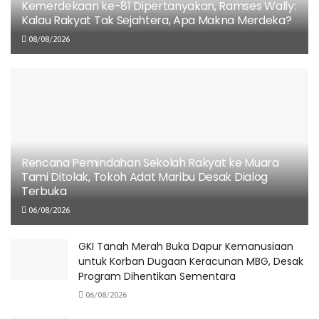
Kemerdekaan ke-81 Dipertanyakan, Ramses Wally:
Kalau Rakyat Tak Sejahtera, Apa Makna Merdeka?
08/08/2026
“Produksinya 843.748 ton CPO per tahun. Di Papua
meliputi 743.748 ton, dan Papua Barat sebanyak 9.890
ton. Tanah Papua masih cukup luas dan masih berpotensi
untuk mengembangkan industri sawit,” ujarnya.
Dia pun berharap agar perusahaan sawit yang belum
Rencana Pemindahan Sekolah Rakyat ke Muara
menjadi anggota GAPKI, khususnya di wilayah Papua, agar
Tami Ditolak, Tokoh Adat Maribu Desak Dialog
segera bergabung.
Terbuka
06/08/2026
“Baru 9 dari 20 perusahaan yang menjadi anggota, karena
kita menempatkan diri sebagai mitra pemerintah, maka
GKI Tanah Merah Buka Dapur Kemanusiaan
yang belum menjadi anggota diharapkan segera
untuk Korban Dugaan Keracunan MBG, Desak
bergabung agar bisa bersama memajukan Papua,” ucap
Program Dihentikan Sementara
Eddy.
06/08/2026
Industri sawit mendukung ekonomi Indonesia. Pada 2022