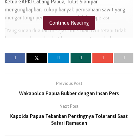
Ketua GAPKI Cabang Papua, Tulus Sianipar
mengungkapkan, cukup banyak perusahaan sawit yang
mengantongi perizinan, tetapi tidak beroperasi.
Continue Reading
“Yang sudah dua tahun sejak diberikan izin tetapi tidak
beroperasi harus dicabut karena sangat membebani,
menyandera kepemilikan lahan, perusahaan lain yang
lebih berpotensi mengembangkan industri sawit tidak
bisa masuk lantaran terhalang oleh perusahaan yang tidak
produktif tersebut,” ucap Tulus di Jayapura, Kamis
(13/3/2025).
Previous Post
Dikatakan Tulus, di wilayah Papua termasuk daerah
Wakapolda Papua Bukber dengan Insan Pers
otonomi baru, sesuai data statistik Ditjen Perkebunan
Next Post
tahun 2022, luas areal kebun sawit mencapai 251.864
hektar, meliputi 190.122 hektar di Papua atau 7,8 persen
Kapolda Papua Tekankan Pentingnya Toleransi Saat
Safari Ramadan
perkebunan sawit raya dan 61.742 hektar di Papua Barat.
BACA
JUGA