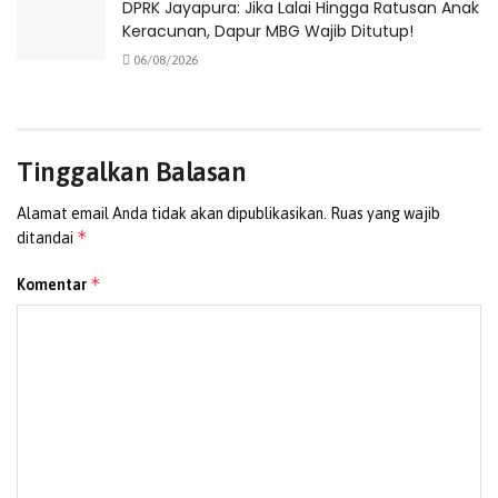
DPRK Jayapura: Jika Lalai Hingga Ratusan Anak
lalu, industri sawit mampu menghasilkan devisa sebesar
Keracunan, Dapur MBG Wajib Ditutup!
39,7 juta dolar Amerika atau setara Rp600 triliun.
06/08/2026
(Redaksi)
Tags:
GAPKI Papua
kebun sawit
perusahaan sawit
Tinggalkan Balasan
Alamat email Anda tidak akan dipublikasikan.
Ruas yang wajib
*
ditandai
*
Komentar