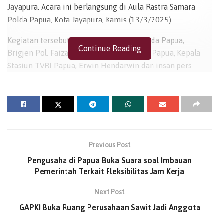
Jayapura. Acara ini berlangsung di Aula Rastra Samara
Polda Papua, Kota Jayapura, Kamis (13/3/2025).
Kegiatan tersebut di hadiri oleh Wakapolda Papua,
Continue Reading
Brigjen Pol. Faizal Ramadhani, PJU Polda Papua, Kepala
Stasiun TVRI Papua, Erwin Hendarwin dan insan pers
media elektronik maupun cetak dan siber.
Sebelumnya, Polda Papua juga membagikan takjil kepada
masyarakat Kota Jayapura yang dilakukan di depan Mako
Polda Papua, Kota Jayapura.
Wakapolda mengatakan kegiatan buka bersama ini
Previous Post
menjadi ajang silaturahmi bagi Polda Papua dengan
Pengusaha di Papua Buka Suara soal Imbauan
rekan-rekan Wartawan yang mana wartawan sering
Pemerintah Terkait Fleksibilitas Jam Kerja
berhubungan dengan Polda Papua.
Next Post
BACA
JUGA
GAPKI Buka Ruang Perusahaan Sawit Jadi Anggota