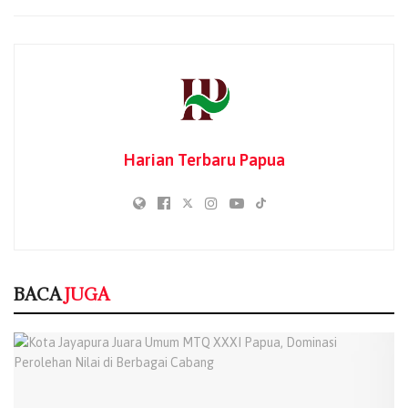
Kota Jayapura Juara Umum MTQ XXXI
Papua, Dominasi Perolehan Nilai di Berbagai
Cabang
19/07/2026
Cabang Syarhil Al-Qur’an MTQ XXXI Papua
Tampilkan Dakwah Qur’ani yang Relevan
dengan Tantangan Zaman
Harian Terbaru Papua
16/07/2026
MTQ XXXI Papua Dorong Budaya Menghafal
Al-Qur’an, Kualitas Peserta Musabaqah
Hifzhil Qur’an Kian Merata
16/07/2026
BACA
JUGA
Ketua Dewan Hakim Khattil Al-Qur’an MTQ
XXXI Papua: Utamakan Ketepatan Kaidah
dan Makna Ayat
16/07/2026