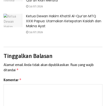
Qur’an Kian Merata
positif, aman dan nyaman, melalui pemberitaan-
16/07/2026
pemberitaan positif yang diinformasikan setiap saat,”
imbuhnya.
(Redaksi)
Ketua Dewan Hakim Khattil Al-Qur’an MTQ
XXXI Papua: Utamakan Ketepatan Kaidah dan
Makna Ayat
Tags:
bukber
Insan Pers
Wakapolda Papua
16/07/2026
Tinggalkan Balasan
Alamat email Anda tidak akan dipublikasikan.
Ruas yang wajib
*
ditandai
*
Komentar