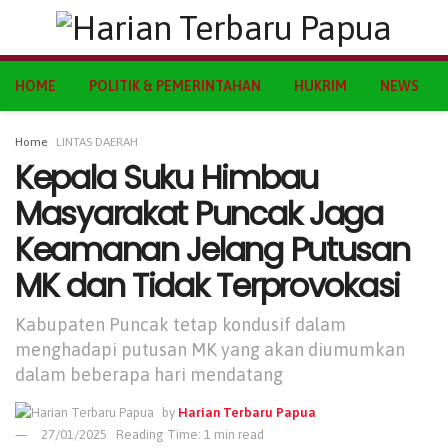
HOME
POLITIK & PEMERINTAHAN
HUKRIM
NEWS
Home
LINTAS DAERAH
Kepala Suku Himbau
Masyarakat Puncak Jaga
Keamanan Jelang Putusan
MK dan Tidak Terprovokasi
Kabupaten Puncak tetap kondusif dalam
menghadapi putusan MK yang akan diumumkan
dalam beberapa hari mendatang
by
Harian Terbaru Papua
27/01/2025
Reading Time: 1 min read