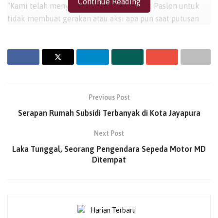
Continue Reading
“Kami telah menyampaikan kepada pihak Paslon untuk
tidak membuat gerakan atau aksi apa pun saat putusan
sidang nanti. Kita semua adalah putra asli Kabupaten
Puncak, dan mari kita hormati proses hukum yang
berjalan,” ujar Abelom Koboya.
Lebih lanjut, Abelom Koboya menegaskan kesiapannya
untuk bekerja sama dengan TNI-Polri guna menjaga
Previous Post
keamanan pasca-putusan MK. “Saya bersama masyarakat
Serapan Rumah Subsidi Terbanyak di Kota Jayapura
akan mendukung TNI-Polri dalam menjaga keamanan
agar tidak terjadi perang suku atau konflik antar-kubu
Next Post
paslon. Keamanan wilayah adalah tanggung jawab
Laka Tunggal, Seorang Pengendara Sepeda Motor MD
bersama,” tambahnya.
Ditempat
Sebagai langkah nyata, Kepala Suku merencanakan
himbauan langsung kepada masyarakat di Pasar Ilaga.
Dalam kesempatan tersebut, ia akan mengajak warga
untuk tetap tenang, menjaga situasi kondusif, dan tidak