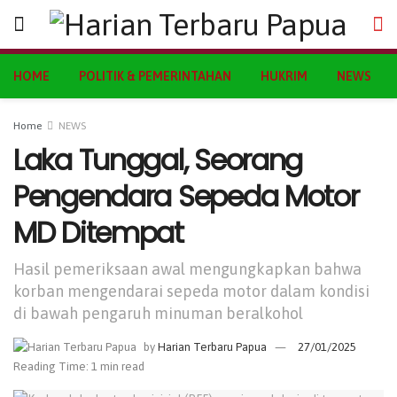
HOME
POLITIK & PEMERINTAHAN
HUKRIM
NEWS
Home
NEWS
Laka Tunggal, Seorang
Pengendara Sepeda Motor
MD Ditempat
Hasil pemeriksaan awal mengungkapkan bahwa
korban mengendarai sepeda motor dalam kondisi
di bawah pengaruh minuman beralkohol
by
Harian Terbaru Papua
27/01/2025
Reading Time: 1 min read