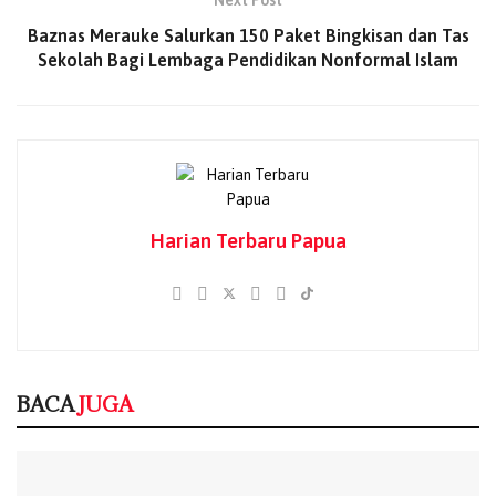
Next Post
dan menghantam tiang listrik. Luka parah yang dialami
Baznas Merauke Salurkan 150 Paket Bingkisan dan Tas
korban menyebabkan ia meninggal dunia di tempat,”
Sekolah Bagi Lembaga Pendidikan Nonformal Islam
ungkap AKP Robertus.
Saksi mata segera melaporkan kejadian ini ke Polsek
Sentani Timur. Anggota piket Polsek bersama warga
setempat mengevakuasi korban ke Rumah Sakit Yowari
Jayapura untuk proses lebih lanjut.
Harian Terbaru Papua
BACA
JUGA
Rencana Pemindahan Sekolah Rakyat ke
Muara Tami Ditolak, Tokoh Adat Maribu
Desak Dialog Terbuka
06/08/2026
BACA
JUGA
GKI Tanah Merah Buka Dapur Kemanusiaan
untuk Korban Dugaan Keracunan MBG,
Desak Program Dihentikan Sementara