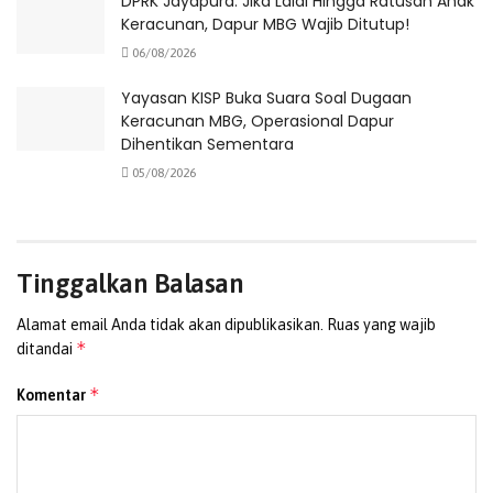
DPRK Jayapura: Jika Lalai Hingga Ratusan Anak
Kasat Lantas Polres Jayapura menekankan pentingnya
Keracunan, Dapur MBG Wajib Ditutup!
mematuhi aturan berlalu lintas dan menghindari
06/08/2026
berkendara dalam pengaruh alkohol.
Yayasan KISP Buka Suara Soal Dugaan
Keracunan MBG, Operasional Dapur
“Kami mengingatkan seluruh masyarakat untuk selalu
Dihentikan Sementara
berhati-hati di jalan, menggunakan perlengkapan
05/08/2026
keselamatan seperti helm, dan tidak memaksakan diri
berkendara dalam kondisi tidak fit. Keselamatan adalah
prioritas utama,” tegasnya.
(Redaksi)
Tinggalkan Balasan
Tags:
Jayapura
Laka Lantas
Polres Jayapura
Alamat email Anda tidak akan dipublikasikan.
Ruas yang wajib
*
ditandai
*
Komentar