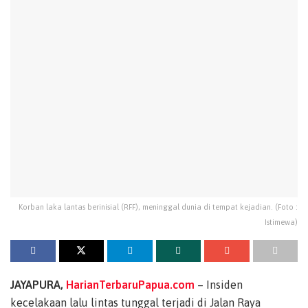
Korban laka lantas berinisial (RFF), meninggal dunia di tempat kejadian. (Foto :
Istimewa)
JAYAPURA,
HarianTerbaruPapua.com
– Insiden
kecelakaan lalu lintas tunggal terjadi di Jalan Raya