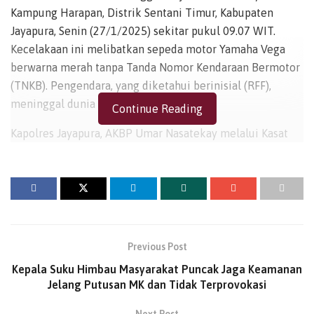
Kampung Harapan, Distrik Sentani Timur, Kabupaten
Jayapura, Senin (27/1/2025) sekitar pukul 09.07 WIT.
Kecelakaan ini melibatkan sepeda motor Yamaha Vega
berwarna merah tanpa Tanda Nomor Kendaraan Bermotor
(TNKB). Pengendara, yang diketahui berinisial (RFF),
meninggal dunia di tempat kejadian.
Continue Reading
Kapolres Jayapura, AKBP Umar Nasatekay melalui Kasat
Lantas Polres Jayapura, AKP Robertus Rengil, menjelaskan
bahwa berdasarkan keterangan saksi, sepeda motor
melaju dengan kecepatan tinggi dari arah Abepura
menuju Sentani. Setibanya di lokasi, sekitar 130 meter
setelah Jembatan Yabahey, pengendara mencoba
mendahului kendaraan lain dari sisi kiri. Namun, manuver
Previous Post
tersebut menyebabkan sepeda motor menabrak median
Kepala Suku Himbau Masyarakat Puncak Jaga Keamanan
jalan berbahan besi.
Jelang Putusan MK dan Tidak Terprovokasi
“Akibat benturan keras, pengendara terpental keluar jalur