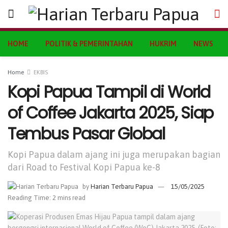
HOME
POLITIK & PEMERINTAHAN
HUKRIM
NEWS
Home
EKBIS
Kopi Papua Tampil di World
of Coffee Jakarta 2025, Siap
Tembus Pasar Global
Kopi Papua dalam ajang ini juga merupakan bagian
dari Road to Festival Kopi Papua ke-8
by
Harian Terbaru Papua
15/05/2025
Reading Time: 2 mins read