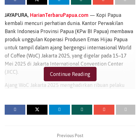
JAYAPURA,
HarianTerbaruPapua.com
— Kopi Papua
kembali mencuri perhatian dunia. Kantor Perwakilan
Bank Indonesia Provinsi Papua (KPw BI Papua) membawa
produk unggulan Koperasi Produsen Emas Hijau Papua
untuk tampil dalam ajang bergengsi internasional World
of Coffee (WoC) Jakarta 2025, yang digelar pada 15–17
Mei 2025 di Jakarta International Convention Center
(JICC).
Continue Reading
Ajang WoC Jakarta 2025 menghadirkan ribuan pelaku
industri kopi global dari sektor hulu hingga hilir,
menjadikannya panggung penting untuk
memperkenalkan kopi Indonesia ke pasar dunia.
Kepala KPw BI Papua, Faturachman, menjelaskan bahwa
partisipasi kopi Papua dalam ajang ini juga merupakan
Previous Post
bagian dari Road to Festival Kopi Papua ke-8 yang