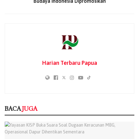
Budaya Indonesia Dipromosikan
Kepala Balai Pengelolaan Daerah Aliran Sungai (BPDAS)
Memberamo, Irwan Sihotang, menjelaskan bahwa
kegiatan menanam 250 bibit pohon di atas lahan seluas
0,5 hektare termasuk merupakan Areal Penggunaan Lain
(APL). Bibit pohon yang ditanam antara lain Cemara,
Alpukat, Jambu Mete, Akasia, serta tanaman endemik
Papua seperti Soang.
Harian Terbaru Papua
BACA
JUGA
Yayasan KISP Buka Suara Soal Dugaan
Keracunan MBG, Operasional Dapur
Dihentikan Sementara
BACA
JUGA
05/08/2026
Diduga Keracunan Usai Santap MBG, 80
Siswa di Kabupaten Jayapura Dirawat di
Sejumlah Fasilitas Kesehatan