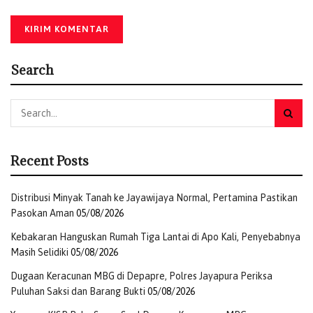
Provinsi Papua, Aristoteles, Kepala Balai Besar Konservasi
Sumber Daya Alam (BBKSDA) Provinsi Papua, A. G.
Martana, Ketua Forum Pengelolaan Daerah Aliran Sungai
Search
Provinsi Papua, Marcel Suebu, Komandan Pangkalan TNI
Angkatan Udara Silas Papare, Kepolisian Resor (Polres)
Jayapura, Kepolisian Sektor (Polsek) Sentani Barat, Badan
Nasional Pencarian dan Pertolongan (BASARNAS) Provinsi
Papua, Kepala Kampung Sabron Yaru, tenaga pengajar dan
Recent Posts
siswa-siswi SMP Negeri 3 Sentani serta perwakilan
pegawai PLN UIP MPA dan PLN UPP Papua.
(Darul
Muttaqin)
Distribusi Minyak Tanah ke Jayawijaya Normal, Pertamina Pastikan
Pasokan Aman
05/08/2026
Tags:
kementerian lingkungan hidup
PLN UIP MPA
Kebakaran Hanguskan Rumah Tiga Lantai di Apo Kali, Penyebabnya
tanam pohon
Masih Selidiki
05/08/2026
Dugaan Keracunan MBG di Depapre, Polres Jayapura Periksa
Puluhan Saksi dan Barang Bukti
05/08/2026