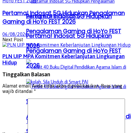
Pertama! Indosat 5G Hidupkan Pengalaman
Pertama! Indosat 5G Hidupkan
Gaming di HoYo FEST 2026
Pengalaman Gaming di HoYo FEST
06/08/2026
Pertama! Indosat 5G Hidupkan
Next Post
2026
Pengalaman Gaming di HoYo FEST
PLN UIP MPA Komitmen Keberlanjutan Lingkungan
Hidup
2026
Tinggalkan Balasan
Alamat email Anda tidak akan dipublikasikan.
Ruas yang
wajib ditandai
*
Terbit 40 Buku Digital Pendidikan
Agama Islam di Sekolah, Sila Unduh di
Terbit 40 Buku Digital Pendidikan
Smart PAI