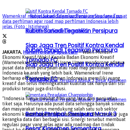
Wamenkraf menjelaskan dalam audiensi ingin adanya pusat
data perfilman agar road map perfilman Indonesia lebih
jelas. (Foto : Istimewa)
Ruben Sanadi Tegaskan Persipura
Siap Jaga Tren Positif Kontra Kendal
Ruben Sanadi Tegaskan Persipura
JAKARTA,
HarianTerbaruPapua.com
– Wakil Menteri
Ekonomi Kreatif/Wakil Kepala Badan Ekonomi Kreatif
Tornado FC
(Wamenekraf/Wakabekraf) Irene Umar mendorong adanya
Siap Jaga Tren Positif Kontra Kendal
pusat data demi peta jalan atau road map perfilman
Indonesia ke arah yang lebih baik. Wamenekraf Irene
Tornado FC
berharap ekosistem perfilman Indonesia memiliki ruang
kreatif dan terus meningkatkan kualitas tak hanya dari sisi
produksi tetapi juga distribusi.
“Indonesia hanya melihat film yang laris dari penjualan
tiket saja. Harusnya ada pusat data sehingga banyak sineas
dan masyarakat terus mendukung salah satu sub sektor
Bantai Persipal, Persipura Masuk 3
ekonomi kreatif seperti film Indonesia ini. Bisa terukur juga
kerangka data dari berbagai sisi. Sinergi tersebut membuat
regulasi pasar yang jelas agar ada roadmap dan tindak
Besar Klasemen Sementara
lanjut ke depan,” ujar Wamenekraf Irene saat menerima