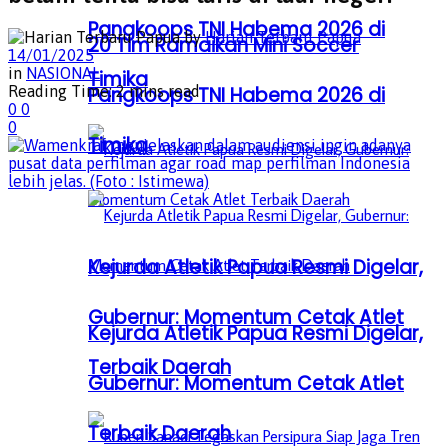
Pangkoops TNI Habema 2026 di
by
Harian Terbaru Papua
20 Tim Ramaikan Mini Soccer
14/01/2025
in
NASIONAL
Timika
Reading Time: 2 mins read
Pangkoops TNI Habema 2026 di
0
0
0
Timika
Kejurda Atletik Papua Resmi Digelar,
Gubernur: Momentum Cetak Atlet
Kejurda Atletik Papua Resmi Digelar,
Terbaik Daerah
Gubernur: Momentum Cetak Atlet
Terbaik Daerah