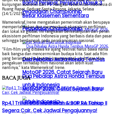
Bantai Persipal, Persipura Masuk 3
kunjungan audiensi dari PT Rangkai Kreativitas Indonesia di
Ruang Rapat, Gedung Sapta Pesona, Jakarta, Selasa
Pegadaian Championhip
(14/1/2025).
Besar Klasemen Sementara
Wamenekraf Irene mengatakan pemerintah akan berupaya
mempertahankan dan memperkuat ekosistem perfilman
Pegadaian Championhip
dari lokal ke global. Ini rangkaian berkelanjutan dari peran
ekosistem perfilman Indonesia yang berbasis data dan pasar
sehingga berdampak pada perekonomian nasional.
“Film-film yang dibawa ke ajang festival harus bawa nama
baik bangsa dan mencerminkan budaya kita. Saat ada film
yang berangkat ke festival Internasional, visibilitas, dan
Dua Pebalap Astra Honda Tembus
pengakuan terhadap film nasional akan lebih kuat
nantinya,” kata Wamenekraf Irene.
MotoGP 2026, Catat Sejarah Baru
Dua Pebalap Astra Honda Tembus
BACA
JUGA
untuk Indonesia
MotoGP 2026, Catat Sejarah Baru
untuk Indonesia
Rp4,1 Triliun BOS Madrasah & BOP RA Tahap II
Segera Cair, Cek Jadwal Pengajuannya!