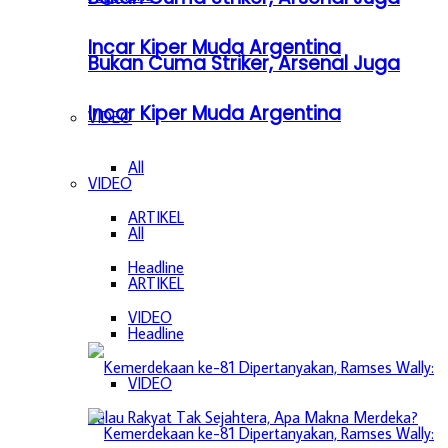
Incar Kiper Muda Argentina
Bukan Cuma Striker, Arsenal Juga
Incar Kiper Muda Argentina
VIDEO
All
VIDEO
ARTIKEL
All
Headline
ARTIKEL
VIDEO
Headline
VIDEO