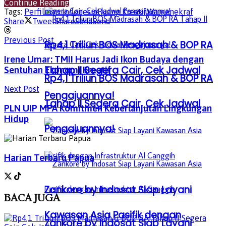
Continue Reading
Tags:
Perfilman Indonesia
Ruang Kreatif
Wamenekraf
Share
Tweet
Share
Send
Send
Previous Post
Rp4,1 Triliun BOS Madrasah & BOP RA
Irene Umar: TMII Harus Jadi Ikon Budaya dengan
Tahap II Segera Cair, Cek Jadwal
Sentuhan Ekonomi Kreatif
Rp4,1 Triliun BOS Madrasah & BOP RA
Next Post
Pengajuannya!
Tahap II Segera Cair, Cek Jadwal
PLN UIP MPA Komitmen Keberlanjutan Lingkungan
Hidup
Pengajuannya!
Harian Terbaru Papua
Zankore by Indosat Siap Layani
BACA
JUGA
Kawasan Asia Pasifik dengan
Zankore by Indosat Siap Layani