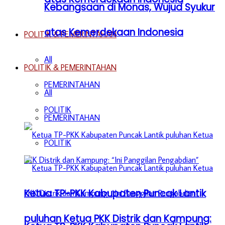
Kebangsaan di Monas, Wujud Syukur
atas Kemerdekaan Indonesia
POLITIK & PEMERINTAHAN
All
POLITIK & PEMERINTAHAN
PEMERINTAHAN
All
POLITIK
PEMERINTAHAN
POLITIK
Ketua TP-PKK Kabupaten Puncak Lantik
puluhan Ketua PKK Distrik dan Kampung: