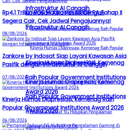
Infrastruktur AI Canggih
Rp4,1 Triliun BOS Madrasah & BOP RA Tahap II
Kawasan Asia Pasifik dengan
Segera Cair, Cek Jadwal Pengajuannya!
Infrastruktur AI Canggih
08/08/2026
Zankore by Indosat Siap Layani Kawasan Asia
Kinerja Humas Diapresiasi, Kemenag
Pasifik dengan Infrastruktur AI Canggih
Raih Popular Government Institutions
07/08/2026
Kinerja Humas Diapresiasi, Kemenag
Award 2026
Raih Popular Government Institutions
Kinerja Humas Diapresiasi, Kemenag Raih
Popular Government Institutions Award 2026
Award 2026
06/08/2026