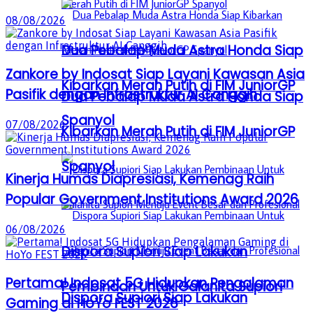
08/08/2026
Dua Pebalap Muda Astra Honda Siap
Zankore by Indosat Siap Layani Kawasan Asia
Kibarkan Merah Putih di FIM JuniorGP
Pasifik dengan Infrastruktur AI Canggih
Dua Pebalap Muda Astra Honda Siap
Spanyol
07/08/2026
Kibarkan Merah Putih di FIM JuniorGP
Spanyol
Kinerja Humas Diapresiasi, Kemenag Raih
Popular Government Institutions Award 2026
06/08/2026
Dispora Supiori Siap Lakukan
Pertama! Indosat 5G Hidupkan Pengalaman
Pembinaan Untuk Galanita Supiori
Dispora Supiori Siap Lakukan
Gaming di HoYo FEST 2026