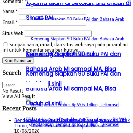
Komentar
*
Agama Islam di Sekolah, Sila Unduh di
Nama
*
Smart PAI
Email
*
Situs Web
Simpan nama, email, dan situs web saya pada peramban
ini untuk komentar saya berikutnya.
Kemenag Siapkan 90 Buku PAI dan
Bahasa Arab MI sampai MA, Bisa
Search
Kemenag Siapkan 90 Buku PAI dan
Unduh di sini!
Bahasa Arab MI sampai MA, Bisa
No Result
View All Result
Unduh di sini!
Recent Posts
Bendera Merah Putih Raksasa Dibentangkan dari Ufuk
Timur, Simbol Persatuan dan Papua Damai
10/08/2026