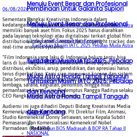
Menuju Event Besar dan Profesional
Pembinaan Untuk Galanita Supiori
06/08/2026
Sementara Rangkai Kreativitas Indonesia dalam
Menuju Event Besar dan Profesional
kedatangannya menjelaskan bahwa Indonesia sudah
memiliki banyak aset film. Fokus 2025 harus diarahkan
pada layanan teknologi atau digitalisasi terkait global film
distribution, integrated cinema chain, copyright tracker, dan
real-time analytics systems.
“Film Indonesia yang laku di Indonesia belum tentu bisa
Tuntaskan Musim IATC 2025, Pebalap
laris di luar negeri. Bicara ekosistem tentu aspek produksi,
distribusi, ekshibisi, arsip, pendidikan, dan apresiasi harus
terus diperhatikan. Kami siap menyusun konsep dan sistem
Muda Astra Honda Tampil Tangguh
Data Semesta Film Indonesia meliputi tenaga kerja,
Tuntaskan Musim IATC 2025, Pebalap
lembaga, sarana, kegiatan, penonton, hingga nilai
pemanfaatan karya” ujar Redemptus Rangga Raditya selaku
dan Kencang
Muda Astra Honda Tampil Tangguh
CEO Rangkai Kreativitas Indonesia.
Audiensi ini juga dihadiri Deputi Bidang Kreativitas Media
dan Kencang
Kemenekraf Agustini Rahayu, Plt Direktur Film, Animasi,
NASIONAL
Studio Kemenekraf Donny Setiawan, serta Kepala Subdit
Pemasaran dan Komersialisasi Kemenekraf Nobel
Parmadean.
(Redaksi)
NASIONAL