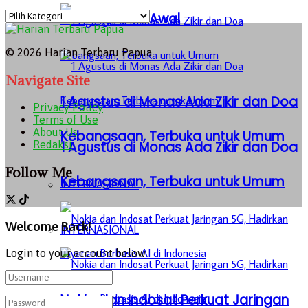
Kategori
Datang Lebih Awal
© 2026 Harian Terbaru Papua
Navigate Site
1 Agustus di Monas Ada Zikir dan Doa
Privacy Policy
Terms of Use
About Us
Kebangsaan, Terbuka untuk Umum
1 Agustus di Monas Ada Zikir dan Doa
Redaksi
Follow Me
Kebangsaan, Terbuka untuk Umum
INTERNASIONAL
Welcome Back!
INTERNASIONAL
Login to your account below
Nokia dan Indosat Perkuat Jaringan