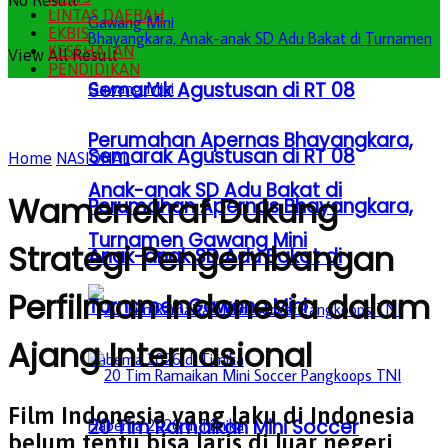
No Result
LINTAS DAERAH
EKBIS
KESEHATAN
View All Result
PENDIDIKAN
Semarak Agustusan di RT 08
Perumahan Apernas Bhayangkara,
Semarak Agustusan di RT 08
Home
NASIONAL
Anak-anak SD Adu Bakat di
Wamenekraf Dukung
Perumahan Apernas Bhayangkara,
Turnamen Gawang Mini
Strategi Pengembangan
Anak-anak SD Adu Bakat di
Perfilman Indonesia dalam
Turnamen Gawang Mini
Ajang Internasional
Film Indonesia yang laku di Indonesia
20 Tim Ramaikan Mini Soccer
belum tentu bisa laris di luar negeri