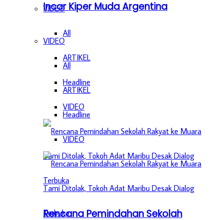
Incar Kiper Muda Argentina
VIDEO
All
VIDEO
ARTIKEL
All
Headline
ARTIKEL
VIDEO
Headline
VIDEO
Rencana Pemindahan Sekolah