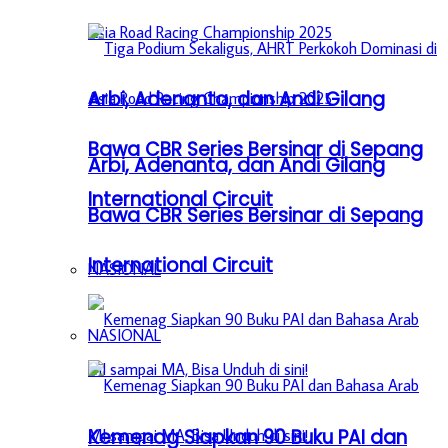
Arbi, Adenanta, dan Andi Gilang
Bawa CBR Series Bersinar di Sepang
Arbi, Adenanta, dan Andi Gilang
International Circuit
Bawa CBR Series Bersinar di Sepang
International Circuit
NASIONAL
NASIONAL
Kemenag Siapkan 90 Buku PAI dan