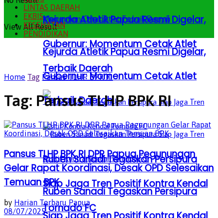
No Result
LINTAS DAERAH
EKBIS
Kejurda Atletik Papua Resmi Digelar,
KESEHATAN
View All Result
PENDIDIKAN
Gubernur: Momentum Cetak Atlet
Kejurda Atletik Papua Resmi Digelar,
Terbaik Daerah
Gubernur: Momentum Cetak Atlet
Home
Tag
Pansus TLHP BPK RI
Tag:
Pansus TLHP BPK RI
Terbaik Daerah
Pansus TLHP BPK RI DPR Papua Pegunungan
Ruben Sanadi Tegaskan Persipura
Gelar Rapat Koordinasi, Desak OPD Selesaikan
Temuan BPK
Siap Jaga Tren Positif Kontra Kendal
Ruben Sanadi Tegaskan Persipura
by
Harian Terbaru Papua
Tornado FC
08/07/2025
Siap Jaga Tren Positif Kontra Kendal