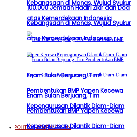
Kebangsaan di Monas, Wujud Syukur
100.000 Jemaah Hadiri Zikir dan Doa
atas Kemerdekaan Indonesia
Kebangsaan di Monas, Wujud Syukur
atas Kemerdekaan Indonesia
Enam Bulan Berjuang, Tim
Pembentukan BMP Yapen Kecewa
Enam Bulan Berjuang, Tim
Kepengurusan Dilantik Diam-Diam
Pembentukan BMP Yapen Kecewa
Kepengurusan Dilantik Diam-Diam
POLITIK & PEMERINTAHAN