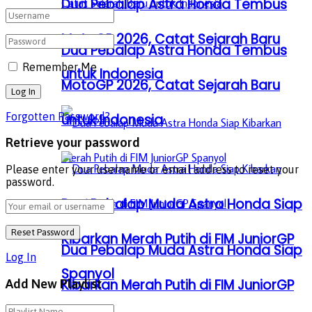
Dua Pebalap Astra Honda Tembus
MotoGP 2026, Catat Sejarah Baru
Dua Pebalap Astra Honda Tembus
Remember Me
untuk Indonesia
MotoGP 2026, Catat Sejarah Baru
Forgotten Password?
untuk Indonesia
Retrieve your password
Please enter your username or email address to reset your
password.
Dua Pebalap Muda Astra Honda Siap
Kibarkan Merah Putih di FIM JuniorGP
Dua Pebalap Muda Astra Honda Siap
Log In
Spanyol
Kibarkan Merah Putih di FIM JuniorGP
Add New Playlist