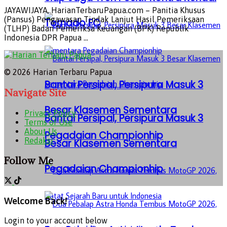
JAYAWIJAYA, HarianTerbaruPapua.com – Panitia Khusus
(Pansus) Pengawasan Tindak Lanjut Hasil Pemeriksaan
Tornado FC
(TLHP) Badan Pemeriksa Keuangan (BPK) Republik
Indonesia DPR Papua ...
© 2026 Harian Terbaru Papua
Bantai Persipal, Persipura Masuk 3
Navigate Site
Besar Klasemen Sementara
Privacy Policy
Bantai Persipal, Persipura Masuk 3
Terms of Use
About Us
Pegadaian Championhip
Redaksi
Besar Klasemen Sementara
Follow Me
Pegadaian Championhip
Welcome Back!
Login to your account below