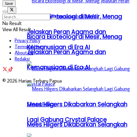
Bicara Ekoteologi di Mesir, Menag
No Result
View All Result
Jelaskan Peran Agama dan
Bicara Ekoteologi di Mesir, Menag
Privacy Policy
Kemanusiaan di Era AI
Terms of Use
Jelaskan Peran Agama dan
About Us
Redaksi
Kemanusiaan di Era AI
© 2026 Harian Terbaru Papua
Mees Hilgers Dikabarkan Selangkah
Lagi Gabung Crystal Palace
Mees Hilgers Dikabarkan Selangkah