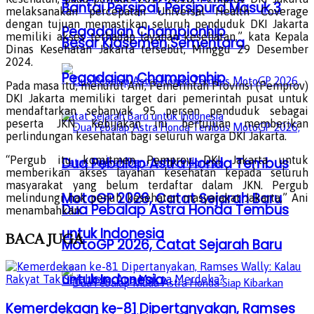
Bantai Persipal, Persipura Masuk 3
melaksanakan percepatan Universal Health Coverage
dengan tujuan memastikan seluruh penduduk DKI Jakarta
Pegadaian Championhip
memiliki akses terhadap layanan kesehatan,” kata Kepala
Besar Klasemen Sementara
Dinas Kesehatan Jakarta tersebut, Minggu 29 Desember
2024.
Pegadaian Championhip
Pada masa itu, menurut Ani, Pemerintah Provinsi (Pemprov)
DKI Jakarta memiliki target dari pemerintah pusat untuk
mendaftarkan sebanyak 95 persen penduduk sebagai
peserta JKN. Kebijakan ini bertujuan memberikan
perlindungan kesehatan bagi seluruh warga DKI Jakarta.
“Pergub itu komitmen Pemprov DKI Jakarta untuk
Dua Pebalap Astra Honda Tembus
memberikan akses layanan kesehatan kepada seluruh
masyarakat yang belum terdaftar dalam JKN. Pergub
MotoGP 2026, Catat Sejarah Baru
melindungi hak penuh kesehatan masyarakat Jakarta,” Ani
Dua Pebalap Astra Honda Tembus
menambahkan.
untuk Indonesia
BACA
JUGA
MotoGP 2026, Catat Sejarah Baru
untuk Indonesia
Kemerdekaan ke-81 Dipertanyakan, Ramses