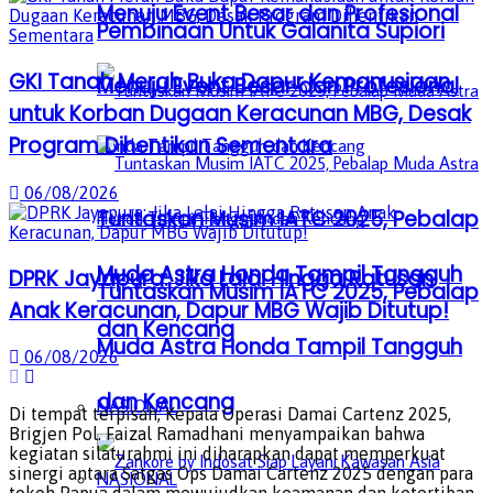
Menuju Event Besar dan Profesional
Pembinaan Untuk Galanita Supiori
GKI Tanah Merah Buka Dapur Kemanusiaan
Menuju Event Besar dan Profesional
untuk Korban Dugaan Keracunan MBG, Desak
Program Dihentikan Sementara
06/08/2026
Tuntaskan Musim IATC 2025, Pebalap
Muda Astra Honda Tampil Tangguh
DPRK Jayapura: Jika Lalai Hingga Ratusan
Tuntaskan Musim IATC 2025, Pebalap
Anak Keracunan, Dapur MBG Wajib Ditutup!
dan Kencang
Muda Astra Honda Tampil Tangguh
06/08/2026
dan Kencang
NASIONAL
Di tempat terpisah, Kepala Operasi Damai Cartenz 2025,
Brigjen Pol. Faizal Ramadhani menyampaikan bahwa
kegiatan silaturahmi ini diharapkan dapat memperkuat
sinergi antara Satgas Ops Damai Cartenz 2025 dengan para
NASIONAL