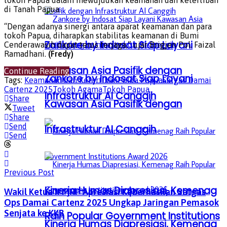
tokoh Papua dalam mewujudkan keamanan dan ketertiban
di Tanah Papua.
“Dengan adanya sinergi antara aparat keamanan dan para
tokoh Papua, diharapkan stabilitas keamanan di Bumi
Zankore by Indosat Siap Layani
Cenderawasih dapat terus terjaga,” ujar Brigjen Pol. Faizal
Ramadhani.
(Fredy)
Kawasan Asia Pasifik dengan
Continue Reading
Zankore by Indosat Siap Layani
Tags:
Keamanan dan Ketertiban
Polda Papua
Satgas Damai
Cartenz 2025
Tokoh Agama
Tokoh Papua
Infrastruktur AI Canggih
Share
Kawasan Asia Pasifik dengan
Tweet
Share
Send
Infrastruktur AI Canggih
Send
Previous Post
Kinerja Humas Diapresiasi, Kemenag
Wakil Ketua II MRP Apresiasi Keberhasilan Satgas
Ops Damai Cartenz 2025 Ungkap Jaringan Pemasok
Senjata ke KKB
Raih Popular Government Institutions
Kinerja Humas Diapresiasi, Kemenag