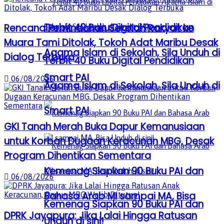
Terbit 40 Buku Digital Pendidikan
Rencana Pemindahan Sekolah Rakyat ke
Muara Tami Ditolak, Tokoh Adat Maribu Desak
Agama Islam di Sekolah, Sila Unduh di
Dialog Terbuka
Terbit 40 Buku Digital Pendidikan
Smart PAI
06/08/2026
Agama Islam di Sekolah, Sila Unduh di
Smart PAI
GKI Tanah Merah Buka Dapur Kemanusiaan
untuk Korban Dugaan Keracunan MBG, Desak
Program Dihentikan Sementara
Kemenag Siapkan 90 Buku PAI dan
06/08/2026
Bahasa Arab MI sampai MA, Bisa
Kemenag Siapkan 90 Buku PAI dan
DPRK Jayapura: Jika Lalai Hingga Ratusan
Unduh di sini!