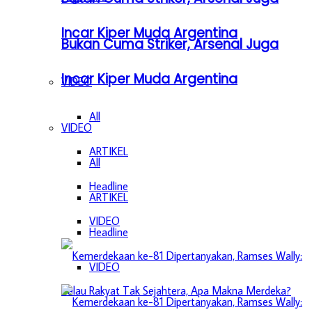
Incar Kiper Muda Argentina
Bukan Cuma Striker, Arsenal Juga
Incar Kiper Muda Argentina
VIDEO
All
VIDEO
ARTIKEL
All
Headline
ARTIKEL
VIDEO
Headline
VIDEO