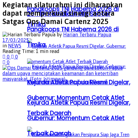
Kegiatan silaturahmi ini diharapkan
Pangkoops TNI Habema 2026 di
dapat memperkuat sinergi antara
20 Tim Ramaikan Mini Soccer
Satgas Ops Damai Cartenz 2025
Timika
Pangkoops TNI Habema 2026 di
by
Harian Terbaru Papua
17/03/2025
Timika
in
NEWS
Reading Time: 1 min read
0
0
0
Kejurda Atletik Papua Resmi Digelar,
Gubernur: Momentum Cetak Atlet
Kejurda Atletik Papua Resmi Digelar,
Terbaik Daerah
Gubernur: Momentum Cetak Atlet
Terbaik Daerah