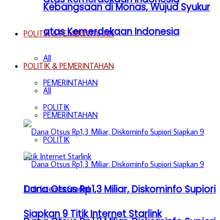
Kebangsaan di Monas, Wujud Syukur
atas Kemerdekaan Indonesia
POLITIK & PEMERINTAHAN
All
POLITIK & PEMERINTAHAN
PEMERINTAHAN
All
POLITIK
PEMERINTAHAN
POLITIK
Dana Otsus Rp1,3 Miliar, Diskominfo Supiori
Siapkan 9 Titik Internet Starlink