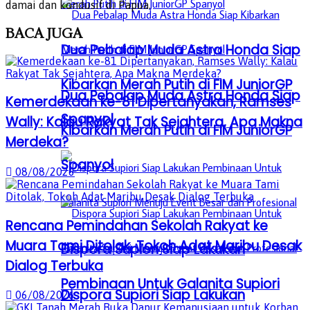
damai dan kondusif di Papua.
BACA
JUGA
Dua Pebalap Muda Astra Honda Siap
Kibarkan Merah Putih di FIM JuniorGP
Dua Pebalap Muda Astra Honda Siap
Kemerdekaan ke-81 Dipertanyakan, Ramses
Spanyol
Wally: Kalau Rakyat Tak Sejahtera, Apa Makna
Kibarkan Merah Putih di FIM JuniorGP
Merdeka?
Spanyol
08/08/2026
Rencana Pemindahan Sekolah Rakyat ke
Muara Tami Ditolak, Tokoh Adat Maribu Desak
Dispora Supiori Siap Lakukan
Dialog Terbuka
Pembinaan Untuk Galanita Supiori
Dispora Supiori Siap Lakukan
06/08/2026