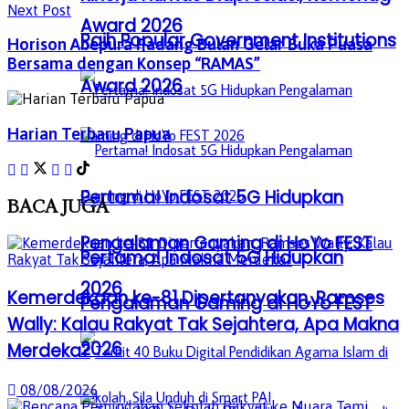
Next Post
Award 2026
Raih Popular Government Institutions
Horison Abepura Padang Bulan Gelar Buka Puasa
Bersama dengan Konsep “RAMAS”
Award 2026
Harian Terbaru Papua
Pertama! Indosat 5G Hidupkan
BACA
JUGA
Pengalaman Gaming di HoYo FEST
Pertama! Indosat 5G Hidupkan
2026
Kemerdekaan ke-81 Dipertanyakan, Ramses
Pengalaman Gaming di HoYo FEST
Wally: Kalau Rakyat Tak Sejahtera, Apa Makna
2026
Merdeka?
08/08/2026