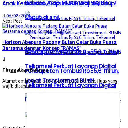
Bahasa Arab MI sampai MA, Bisa
Anak Keracunan, Dapur MBG Wajib Ditutup!
06/08/2026
Unduh di sini!
Next Post
Horison Abepura Padang Bulan Gelar Buka Puasa
Bersama dengan Konsep “RAMAS”
Pendapatan Tembus Rp55,6 Triliun,
Telkomsel Perkuat Layanan Digital
Tinggalkan Balasan
Pendapatan Tembus Rp55,6 Triliun,
Lewat Transformasi BUMN
Alamat email Anda tidak akan dipublikasikan.
Ruas yang
Telkomsel Perkuat Layanan Digital
wajib ditandai
*
Lewat Transformasi BUMN
Komentar
*