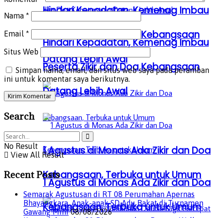
Hindari Kepadatan, Kemenag Imbau
Nama
*
Peserta Zikir dan Doa Kebangsaan
Email
*
Hindari Kepadatan, Kemenag Imbau
Situs Web
Datang Lebih Awal
Peserta Zikir dan Doa Kebangsaan
Simpan nama, email, dan situs web saya pada peramban
ini untuk komentar saya berikutnya.
Datang Lebih Awal
Search
No Result
1 Agustus di Monas Ada Zikir dan Doa
View All Result
Kebangsaan, Terbuka untuk Umum
Recent Posts
1 Agustus di Monas Ada Zikir dan Doa
Semarak Agustusan di RT 08 Perumahan Apernas
Bhayangkara, Anak-anak SD Adu Bakat di Turnamen
Kebangsaan, Terbuka untuk Umum
Gawang Mini
08/08/2026