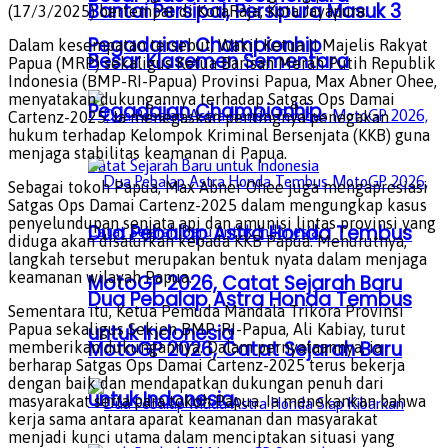
Bantai Persipal, Persipura Masuk 3
(17/3/2025) bertempat di KotaRaja, Kota Jayapura.
Pegadaian Championhip
Dalam kesempatan tersebut, Wakil Ketua II Majelis Rakyat
Besar Klasemen Sementara
Papua (MRP) sekaligus Ketua Barisan Merah Putih Republik
Indonesia (BMP-RI-Papua) Provinsi Papua, Max Abner Ohee,
menyatakan dukungannya terhadap Satgas Ops Damai
Pegadaian Championhip
Cartenz-2025. Ia menegaskan pentingnya penegakan
hukum terhadap Kelompok Kriminal Bersenjata (KKB) guna
menjaga stabilitas keamanan di Papua.
Sebagai tokoh Papua, Max Abner Ohee juga mengapresiasi
Satgas Ops Damai Cartenz-2025 dalam mengungkap kasus
penyelundupan senjata api dan amunisi lintas provinsi yang
Dua Pebalap Astra Honda Tembus
diduga akan disalurkan kepada KKB Papua. Menurutnya,
langkah tersebut merupakan bentuk nyata dalam menjaga
keamanan wilayah Papua.
MotoGP 2026, Catat Sejarah Baru
Dua Pebalap Astra Honda Tembus
Sementara itu, Ketua Pemuda Mandala Trikora Provinsi
untuk Indonesia
Papua sekaligus Sekjen BMP-RI-Papua, Ali Kabiay, turut
MotoGP 2026, Catat Sejarah Baru
memberikan dukungannya. Dalam pernyataannya, ia
berharap Satgas Ops Damai Cartenz-2025 terus bekerja
dengan baik dan mendapatkan dukungan penuh dari
untuk Indonesia
masyarakat serta para tokoh Papua. Ia menekankan bahwa
kerja sama antara aparat keamanan dan masyarakat
menjadi kunci utama dalam menciptakan situasi yang