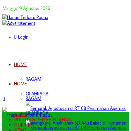
Minggu, 9 Agustus 2026
Login
HOME
RAGAM
HOME
OLAHRAGA
RAGAM
OLAHRAGA
HOME
POLITIK & PEMERINTAHAN
HUKRIM
NEWS