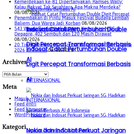
Kemerdekaan ke-81 Dipertanyakan, Ramses Wally:
Kalau Rakyat Tak Sejahtera, Apa Makna Merdeka?
08/08/2026
Penembakan di Pintu Masuk Festival Budaya Lembah
Baliem, Dua Warga Jadi Korban
08/08/2026
Indosat Catat Pertumbuhan Double
543 Warga Terdampak Dugaan Keracunan MBG di
Depapre, 402 Sembuh dan 120 Masih Dirawat
08/08/2026
Digit Percepat Transformasi Berbasis
20 Tim Ramaikan Mini Soccer Pangkoops TNI Habema
Indosat Catat Pertumbuhan Double
2026 di Timika
08/08/2026
AI
Archives
Digit Percepat Transformasi Berbasis
Archives
AI
INTERNASIONAL
Meta
Masuk
INTERNASIONAL
Feed entri
Feed komentar
WordPress.org
Kategori
Nokia dan Indosat Perkuat Jaringan