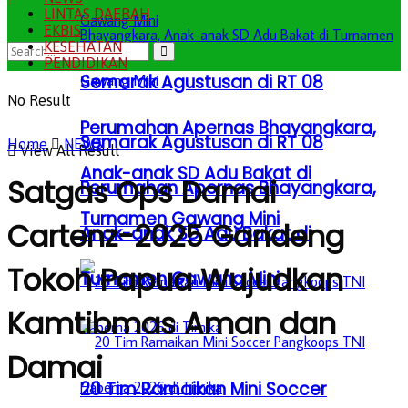
LINTAS DAERAH
EKBIS
KESEHATAN
PENDIDIKAN
Semarak Agustusan di RT 08
No Result
Perumahan Apernas Bhayangkara,
Semarak Agustusan di RT 08
Home
NEWS
View All Result
Anak-anak SD Adu Bakat di
Satgas Ops Damai
Perumahan Apernas Bhayangkara,
Turnamen Gawang Mini
Cartenz-2025 Gandeng
Anak-anak SD Adu Bakat di
Tokoh Papua Wujudkan
Turnamen Gawang Mini
Kamtibmas Aman dan
Damai
20 Tim Ramaikan Mini Soccer