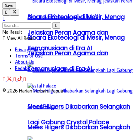
Bicara Ekoteologi di Mesir, Menag
Jelaskan Peran Agama dan
No Result
Bicara Ekoteologi di Mesir, Menag
View All Result
Kemanusiaan di Era AI
Privacy Policy
Jelaskan Peran Agama dan
Terms of Use
About Us
Kemanusiaan di Era AI
Redaksi
© 2026 Harian Terbaru Papua
Mees Hilgers Dikabarkan Selangkah
Lagi Gabung Crystal Palace
Mees Hilgers Dikabarkan Selangkah