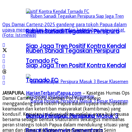
Ops Damai Cartenz-2025 gandeng para tokoh Papua dalam
upaya menciptakan keamanan dan ketertiban masyarakat.
Ruben Sanadi Tegaskan Persipura
(Foto: Istimewa)
Siap Jaga Tren Positif Kontra Kendal
Ruben Sanadi Tegaskan Persipura
Tornado FC
Siap Jaga Tren Positif Kontra Kendal
Tornado FC
JAYAPURA,
HarianTerbaruPapua.com
– Kasatgas Humas Ops
Damai Cartenz-2025, Kombes Pol Yusuf Sutejo
menggandeng para tokoh Papua dalam upaya menciptakan
keamanan dan ketertiban masyarakat (kamtibmas) yang
kondusif. Kegiatan ini diwujudkan melalui acara buka puasa
Bantai Persipal, Persipura Masuk 3
bersama sebagai bentuk silaturahmi sekaligus membahas
peran strategis tokoh Papua dalam mendukung situasi yang
Besar Klasemen Sementara
aman dan damai. Kegiatan ini berlangsung pada Senin