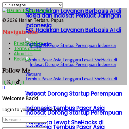
Kategori
5G, Hadirkan Layanan Berbasis AI di
Nokia dan Indosat Perkuat Jaringan
© 2026 Harian Terbaru Papua
Indonesia
5G, Hadirkan Layanan Berbasis AI di
Navigate Site
Indonesia
Privacy Policy
Terms of Use
About Us
Redaksi
Follow Me
Indosat Dorong Startup Perempuan
Welcome Back!
Indonesia Tembus Pasar Asia
Login to your account below
Indosat Dorong Startup Perempuan
Tenggara Lewat SheHacks di
Indonesia Tembus Pasar Asia