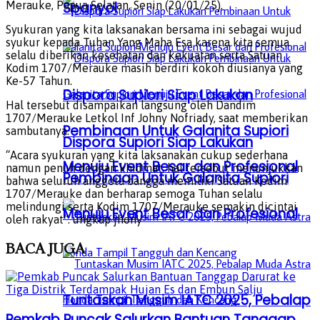
Merauke, Papua Selatan, Senin (20/01/25).
Spanyol
Syukuran yang kita laksanakan bersama ini sebagai wujud
syukur kepada Tuhan Yang Maha Esa karena kita semua
selalu diberikan kesehatan dan kekuatan serta Satuan
Kodim 1707/Merauke masih berdiri kokoh diusianya yang
Ke-57 Tahun.
Dispora Supiori Siap Lakukan
Hal tersebut disampaikan langsung oleh Dandim
1707/Merauke Letkol Inf Johny Nofriady, saat memberikan
Pembinaan Untuk Galanita Supiori
sambutanya.
Dispora Supiori Siap Lakukan
“Acara syukuran yang kita laksanakan cukup sederhana
Menuju Event Besar dan Profesional
namun penuh dengan khidmat, hal tersebut menunjukkan
Pembinaan Untuk Galanita Supiori
bahwa seluruh anggota bangga memiliki Satuan Kodim
1707/Merauke dan berharap semoga Tuhan selalu
melindungi serta Kodim 1707/Merauke semakin dicintai
Menuju Event Besar dan Profesional
oleh rakyat”. ungkap jhony
BACA
JUGA
Tuntaskan Musim IATC 2025, Pebalap
Pemkab Puncak Salurkan Bantuan Tanggap