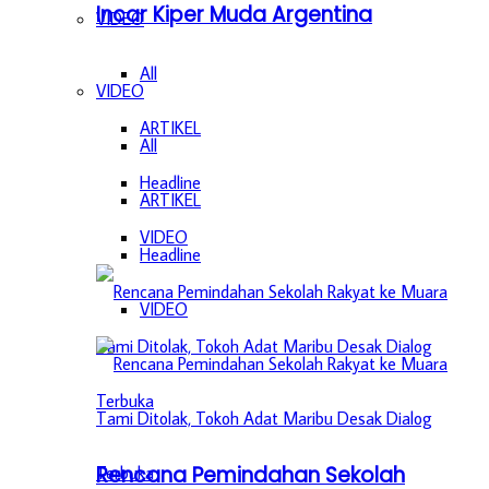
Incar Kiper Muda Argentina
VIDEO
All
VIDEO
ARTIKEL
All
Headline
ARTIKEL
VIDEO
Headline
VIDEO
Rencana Pemindahan Sekolah