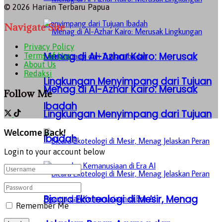
© 2026 Harian Terbaru Papua
Navigate Site
Privacy Policy
Menag di Al-Azhar Kairo: Merusak
Terms of Use
About Us
Redaksi
Lingkungan Menyimpang dari Tujuan
Menag di Al-Azhar Kairo: Merusak
Follow Me
Ibadah
Lingkungan Menyimpang dari Tujuan
Welcome Back!
Ibadah
Login to your account below
Bicara Ekoteologi di Mesir, Menag
Remember Me