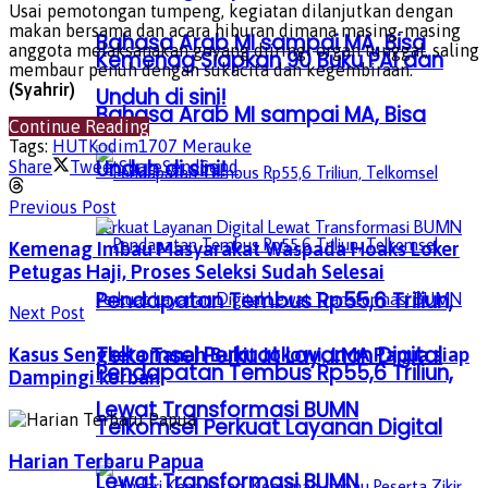
Usai pemotongan tumpeng, kegiatan dilanjutkan dengan
makan bersama dan acara hiburan dimana masing-masing
Bahasa Arab MI sampai MA, Bisa
anggota melaksanakan goyang diiringi organ tunggal, saling
Kemenag Siapkan 90 Buku PAI dan
membaur penuh dengan sukacita dan kegembiraan.
(Syahrir)
Unduh di sini!
Bahasa Arab MI sampai MA, Bisa
Continue Reading
Tags:
HUT
Kodim1707 Merauke
Unduh di sini!
Share
Tweet
Share
Send
Send
Previous Post
Kemenag Imbau Masyarakat Waspada Hoaks Loker
Petugas Haji, Proses Seleksi Sudah Selesai
Pendapatan Tembus Rp55,6 Triliun,
Next Post
Telkomsel Perkuat Layanan Digital
Kasus Sengketa Tanah Bukit Jokowi, LMA Papua siap
Pendapatan Tembus Rp55,6 Triliun,
Dampingi korban
Lewat Transformasi BUMN
Telkomsel Perkuat Layanan Digital
Harian Terbaru Papua
Lewat Transformasi BUMN