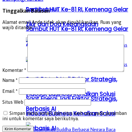
Sambut HUT Ke-81 RI, Kemenag Gelar
Tinggalkan Balasan
Alamat email Anda tidak akan dipublikasikan.
Ruas yang
Zikir dan Doa Kebangsaan
wajib ditandai
*
Sambut HUT Ke-81 RI, Kemenag Gelar
Zikir dan Doa Kebangsaan
Komentar
*
Saat Energi Jadi Faktor Strategis,
Nama
*
Email
*
Indosat Business Kenalkan Solusi
Saat Energi Jadi Faktor Strategis,
Situs Web
Berbasis AI
Indosat Business Kenalkan Solusi
Simpan nama, email, dan situs web saya pada peramban
ini untuk komentar saya berikutnya.
Berbasis AI