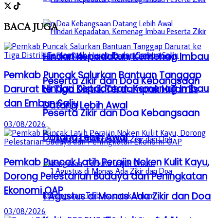
BACA
JUGA
Hindari Kepadatan, Kemenag Imbau
Pemkab Puncak Salurkan Bantuan Tanggap
Peserta Zikir dan Doa Kebangsaan
Hindari Kepadatan, Kemenag Imbau
Darurat ke Tiga Distrik Terdampak Hujan Es
dan Embun Salju
Datang Lebih Awal
Peserta Zikir dan Doa Kebangsaan
03/08/2026
Datang Lebih Awal
Pemkab Puncak Latih Perajin Noken Kulit Kayu,
Dorong Pelestarian Budaya dan Peningkatan
Ekonomi OAP
1 Agustus di Monas Ada Zikir dan Doa
03/08/2026