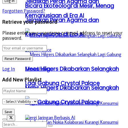
Jelaskan Peran Agama dan
Bicara Ekoteologi di Mesir, Menag
Forgotten Password?
Kemanusiaan di Era AI
Jelaskan Peran Agama dan
Retrieve your password
Please enter your username or email address to reset your
Kemanusiaan di Era AI
password.
Mees Hilgers Dikabarkan Selangkah
Log In
Add New Playlist
Lagi Gabung Crystal Palace
Mees Hilgers Dikabarkan Selangkah
Lagi Gabung Crystal Palace