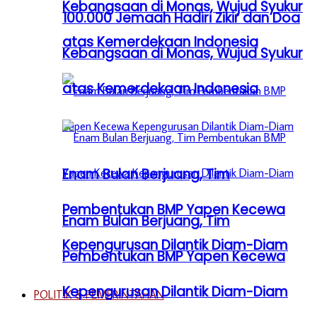
Kebangsaan di Monas, Wujud Syukur
100.000 Jemaah Hadiri Zikir dan Doa
atas Kemerdekaan Indonesia
Kebangsaan di Monas, Wujud Syukur
atas Kemerdekaan Indonesia
Enam Bulan Berjuang, Tim
Pembentukan BMP Yapen Kecewa
Enam Bulan Berjuang, Tim
Kepengurusan Dilantik Diam-Diam
Pembentukan BMP Yapen Kecewa
Kepengurusan Dilantik Diam-Diam
POLITIK & PEMERINTAHAN