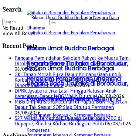
Search
No Result
View All Result
Recent Posts
Ribuan Umat Buddha Berbagai
Rencana Pemindahan Sekolah Rakyat ke Muara Tami
Negara Baca Tipitaka di Borobudur,
Ditolak, Tokoh Adat Maribu Desak Dialog Terbuka
Ribuan Umat Buddha Berbagai
06/08/2026
GKI Tanah Merah Buka Dapur Kemanusiaan untuk
Perdalam Pemahaman Dhamma
Korban Dugaan Keracunan MBG, Desak Program
Negara Baca Tipitaka di Borobudur,
Dihentikan Sementara
06/08/2026
DPRK Jayapura: Jika Lalai Hingga Ratusan Anak
Keracunan, Dapur MBG Wajib Ditutup!
06/08/2026
Perdalam Pemahaman Dhamma
MBG Diuji Krisis Keracunan di Papua, BGN Tegaskan
Dapur Tak Sesuai SOP Siap Ditutup Permanen
06/08/2026
527 Warga Terdampak Dugaan Keracunan MBG di
Depapre, Kondisi Korban Berangsur Pulih
06/08/2026
Archives