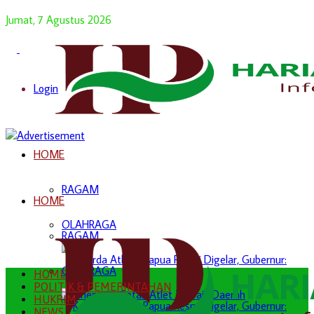
Jumat, 7 Agustus 2026
Login
HOME
RAGAM
HOME
OLAHRAGA
RAGAM
OLAHRAGA
HOME
POLITIK & PEMERINTAHAN
HUKRIM
NEWS