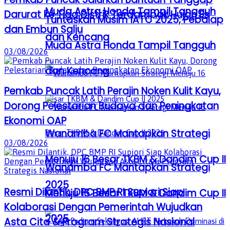
Muda Astra Honda Tampil Tangguh
Darurat ke Tiga Distrik Terdampak Hujan Es
Tuntaskan Musim IATC 2025, Pebalap
dan Embun Salju
dan Kencang
Muda Astra Honda Tampil Tangguh
03/08/2026
dan Kencang
Pemkab Puncak Latih Perajin Noken Kulit Kayu,
Dorong Pelestarian Budaya dan Peningkatan
Ekonomi OAP
Wanamba FC Mantapkan Strategi
03/08/2026
Menuju 16 Besar TKBM & Dandim Cup II
Wanamba FC Mantapkan Strategi
2025
Resmi Dilantik, DPC BMP RI Supiori Siap
Menuju 16 Besar TKBM & Dandim Cup II
Kolaborasi Dengan Pemerintah Wujudkan
2025
Asta Cita & Program Strategis Nasional