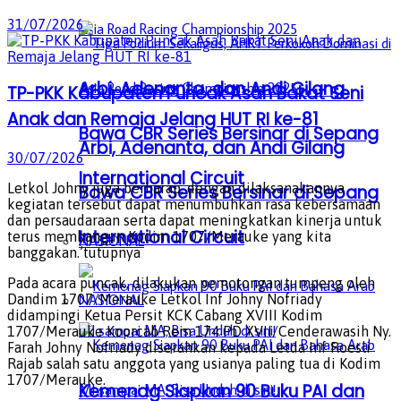
31/07/2026
Arbi, Adenanta, dan Andi Gilang
TP-PKK Kabupaten Puncak Asah Bakat Seni
Anak dan Remaja Jelang HUT RI ke-81
Bawa CBR Series Bersinar di Sepang
Arbi, Adenanta, dan Andi Gilang
30/07/2026
International Circuit
Letkol Johny juga berharap, dengan dilaksanakannya
Bawa CBR Series Bersinar di Sepang
kegiatan tersebut dapat menumbuhkan rasa kebersamaan
dan persaudaraan serta dapat meningkatkan kinerja untuk
International Circuit
terus membangun Kodim 1707/Merauke yang kita
NASIONAL
banggakan.’tutupnya
Pada acara puncak, dilakukan pemotongan tumpeng oleh
NASIONAL
Dandim 1707/Merauke Letkol Inf Johny Nofriady
didampingi Ketua Persit KCK Cabang XVIII Kodim
1707/Merauke Koorcab Rem 174 PD XVII/Cenderawasih Ny.
Farah Johny Nofriady diserahkan kepada Letda Inf Roesli
Rajab salah satu anggota yang usianya paling tua di Kodim
1707/Merauke.
Kemenag Siapkan 90 Buku PAI dan