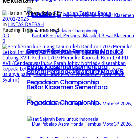
kekuatan
Tornado FC
by
Harian Terbaru Papua
20/01/2025
in
LINTAS DAERAH
Reading Time: 1 min read
0
0
0
Bantai Persipal, Persipura Masuk 3
Besar Klasemen Sementara
Bantai Persipal, Persipura Masuk 3
Pegadaian Championhip
Besar Klasemen Sementara
Pegadaian Championhip