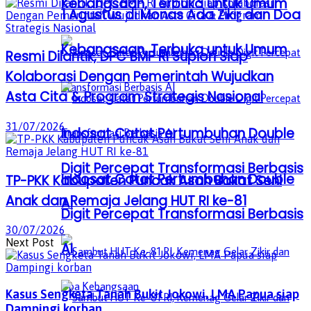
Kebangsaan, Terbuka untuk Umum
1 Agustus di Monas Ada Zikir dan Doa
Kebangsaan, Terbuka untuk Umum
Resmi Dilantik, DPC BMP RI Supiori Siap
Kolaborasi Dengan Pemerintah Wujudkan
Asta Cita & Program Strategis Nasional
31/07/2026
Indosat Catat Pertumbuhan Double
Digit Percepat Transformasi Berbasis
Indosat Catat Pertumbuhan Double
TP-PKK Kabupaten Puncak Asah Bakat Seni
Anak dan Remaja Jelang HUT RI ke-81
AI
Digit Percepat Transformasi Berbasis
30/07/2026
Next Post
AI
Kasus Sengketa Tanah Bukit Jokowi, LMA Papua siap
Dampingi korban