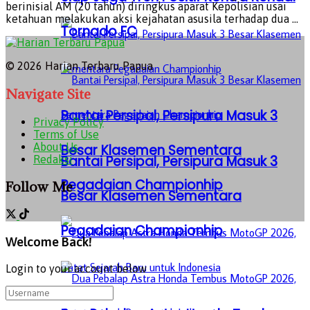
berinisial AM (20 tahun) diringkus aparat Kepolisian usai
ketahuan melakukan aksi kejahatan asusila terhadap dua ...
Tornado FC
© 2026 Harian Terbaru Papua
Navigate Site
Bantai Persipal, Persipura Masuk 3
Privacy Policy
Terms of Use
About Us
Besar Klasemen Sementara
Bantai Persipal, Persipura Masuk 3
Redaksi
Pegadaian Championhip
Follow Me
Besar Klasemen Sementara
Pegadaian Championhip
Welcome Back!
Login to your account below