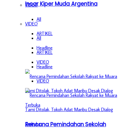
Incar Kiper Muda Argentina
VIDEO
All
VIDEO
ARTIKEL
All
Headline
ARTIKEL
VIDEO
Headline
VIDEO
Rencana Pemindahan Sekolah