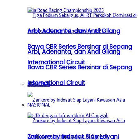
Arbi, Adenanta, dan Andi Gilang
Bawa CBR Series Bersinar di Sepang
Arbi, Adenanta, dan Andi Gilang
International Circuit
Bawa CBR Series Bersinar di Sepang
International Circuit
NASIONAL
NASIONAL
Zankore by Indosat Siap Layani