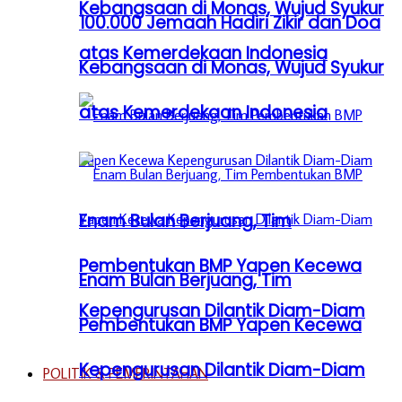
Kebangsaan di Monas, Wujud Syukur
100.000 Jemaah Hadiri Zikir dan Doa
atas Kemerdekaan Indonesia
Kebangsaan di Monas, Wujud Syukur
atas Kemerdekaan Indonesia
Enam Bulan Berjuang, Tim
Pembentukan BMP Yapen Kecewa
Enam Bulan Berjuang, Tim
Kepengurusan Dilantik Diam-Diam
Pembentukan BMP Yapen Kecewa
Kepengurusan Dilantik Diam-Diam
POLITIK & PEMERINTAHAN