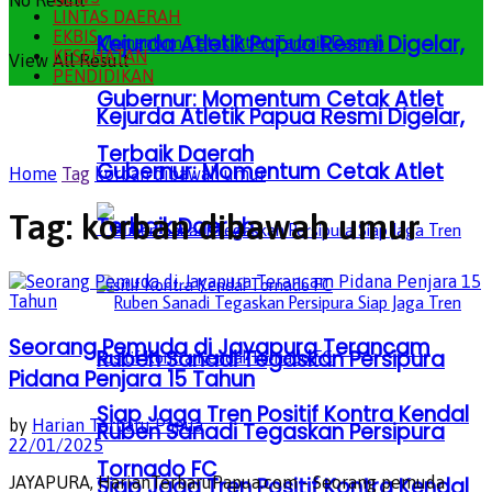
No Result
LINTAS DAERAH
EKBIS
Kejurda Atletik Papua Resmi Digelar,
KESEHATAN
View All Result
PENDIDIKAN
Gubernur: Momentum Cetak Atlet
Kejurda Atletik Papua Resmi Digelar,
Terbaik Daerah
Gubernur: Momentum Cetak Atlet
Home
Tag
korban dibawah umur
Tag:
korban dibawah umur
Terbaik Daerah
Seorang Pemuda di Jayapura Terancam
Ruben Sanadi Tegaskan Persipura
Pidana Penjara 15 Tahun
Siap Jaga Tren Positif Kontra Kendal
by
Harian Terbaru Papua
Ruben Sanadi Tegaskan Persipura
22/01/2025
Tornado FC
Siap Jaga Tren Positif Kontra Kendal
JAYAPURA, HarianTerbaruPapua.com - Seorang pemuda