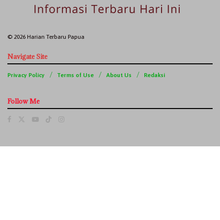
© 2026 Harian Terbaru Papua
Navigate Site
Privacy Policy
Terms of Use
About Us
Redaksi
Follow Me