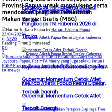
Provinsi Papua untuk mendukung serta
Pangkoops TNI Habema 2026 di
20 Tim Ramaikan Mini Soccer
mendoakan program Pemerintah
Makan Bergizi Gratis (MBG)
Timika
Pangkoops TNI Habema 2026 di
by
Harian Terbaru Papua
23/04/2025
Timika
in
NEWS
Reading Time: 2 mins read
0
0
2
Kejurda Atletik Papua Resmi Digelar,
Gubernur: Momentum Cetak Atlet
Kejurda Atletik Papua Resmi Digelar,
Terbaik Daerah
Gubernur: Momentum Cetak Atlet
Terbaik Daerah