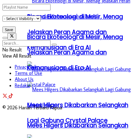
Bicara Ekoteologi di Mesir, Menag
Jelaskan Peran Agama dan
Bicara Ekoteologi di Mesir, Menag
Kemanusiaan di Era AI
No Result
Jelaskan Peran Agama dan
View All Result
Kemanusiaan di Era AI
Privacy Policy
Terms of Use
About Us
Redaksi
Mees Hilgers Dikabarkan Selangkah
© 2026 Harian Terbaru Papua
Lagi Gabung Crystal Palace
Mees Hilgers Dikabarkan Selangkah