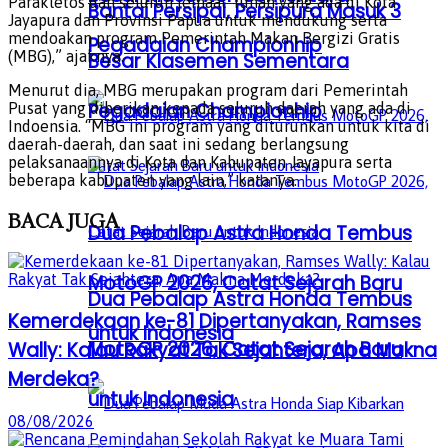
Parakletos dan seluruh jemaat Tuhan yang ada di Kota
Bantai Persipal, Persipura Masuk 3
Jayapura dan Provinsi Papua untuk mendukung serta
mendoakan program Pemerintah Makan Bergizi Gratis
Pegadaian Championhip
(MBG),” ajaknya.
Besar Klasemen Sementara
Menurut dia, MBG merupakan program dari Pemerintah
Pegadaian Championhip
Pusat yang diberikan kepada seluruh daerah yang ada di
Indoensia. “MBG ini program yang diturunkan untuk kita di
daerah-daerah, dan saat ini sedang berlangsung
pelaksanaannya di Kota dan Kabupaten Jayapura serta
beberapa kabupaten yang lain,” katanya.
BACA
JUGA
Dua Pebalap Astra Honda Tembus
MotoGP 2026, Catat Sejarah Baru
Dua Pebalap Astra Honda Tembus
Kemerdekaan ke-81 Dipertanyakan, Ramses
untuk Indonesia
MotoGP 2026, Catat Sejarah Baru
Wally: Kalau Rakyat Tak Sejahtera, Apa Makna
Merdeka?
untuk Indonesia
08/08/2026