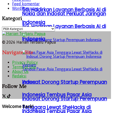
Feed komentar
WordPress.org
5G, Hadirkan Layanan Berbasis AI di
Nokia dan Indosat Perkuat Jaringan
Kategori
Indonesia
5G, Hadirkan Layanan Berbasis AI di
Kategori
Indonesia
© 2026 Harian Terbaru Papua
Navigate Site
Privacy Policy
Terms of Use
About Us
Redaksi
Indosat Dorong Startup Perempuan
Follow Me
Indonesia Tembus Pasar Asia
Indosat Dorong Startup Perempuan
Welcome Back!
Tenggara Lewat SheHacks di
Indonesia Tembus Pasar Asia