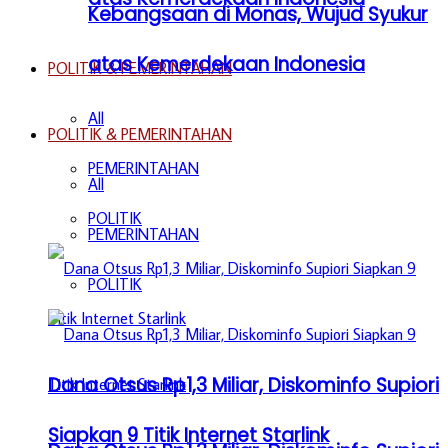
Kebangsaan di Monas, Wujud Syukur
atas Kemerdekaan Indonesia
POLITIK & PEMERINTAHAN
All
POLITIK & PEMERINTAHAN
PEMERINTAHAN
All
POLITIK
PEMERINTAHAN
POLITIK
Dana Otsus Rp1,3 Miliar, Diskominfo Supiori
Siapkan 9 Titik Internet Starlink