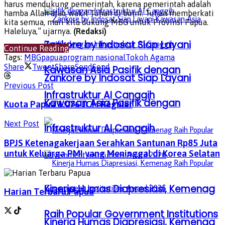
harus mendukung pemerintah, karena pemerintah adalah
hamba Allah atau wakil Tuhan di bumi. Tuhan memberkati
kita semua, mari kita dukung MBG untuk Provinsi Papua.
Haleluya,” ujarnya.
(Redaksi)
Zankore by Indosat Siap Layani
Continue Reading
Tags:
MBG
papua
program nasional
Tokoh Agama
Share
Tweet
Share
Send
Send
Kawasan Asia Pasifik dengan
Zankore by Indosat Siap Layani
Previous Post
Infrastruktur AI Canggih
Kawasan Asia Pasifik dengan
Kuota Papua 1.076 JCH Reguler
Next Post
Infrastruktur AI Canggih
BPJS Ketenagakerjaan Serahkan Santunan Rp85 Juta
untuk Keluarga PMI yang Meninggal di Korea Selatan
Kinerja Humas Diapresiasi, Kemenag
Harian Terbaru Papua
Raih Popular Government Institutions
Kinerja Humas Diapresiasi, Kemenag