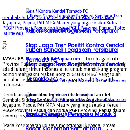
Gembala Sidang Gereja GPdI Parakletos Angkasa Kota
Jayapura, Papua, Pdt MPA Maury yang juga selaku Ketua I
PGGP Provinsi Papua dan Ketua PGPI Provinsi Papua. (Foto:
Ruben Sanadi Tegaskan Persipura
Istimewa)
Siap Jaga Tren Positif Kontra Kendal
Ruben Sanadi Tegaskan Persipura
Tornado FC
JAYAPURA,
HarianTerbaruPapua.com
– Tokoh agama di
Siap Jaga Tren Positif Kontra Kendal
Provinsi Papua mengajak kepada segenap masyarakat yang
ada di ujung timur Indonesia itu untuk mendukung program
pemerintah yakni Makan Bergizi Gratis (MBG) yang telah
Tornado FC
berjalan sejak awal Januari secara serentak di seluruh
Indonesia.
Demikian ajakan atau imbauan ini disampaikan oleh
Gembala Sidang Gereja GPdI Parakletos Angkasa Kota
Jayapura, Papua, Pdt MPA Maury yang juga selaku Ketua I
PGGP Provinsi Papua dan Ketua PGPI Provinsi Papua dalam
Bantai Persipal, Persipura Masuk 3
siaran pers, Selasa (22/42025).
“Pada kesempatan ini saya mengimbau kepada jemaat
Besar Klasemen Sementara