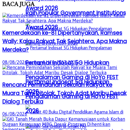
BACA
JUGA
Award 2026
Raih Popular Government Institutions
Award 2026
Kemerdekaan ke-81 Dipertanyakan, Ramses
Wally: Kalau Rakyat Tak Sejahtera, Apa Makna
Merdeka?
Pertama! Indosat 5G Hidupkan
08/08/2026
Pengalaman Gaming di HoYo FEST
Pertama! Indosat 5G Hidupkan
Rencana Pemindahan Sekolah Rakyat ke
2026
Muara Tami Ditolak, Tokoh Adat Maribu Desak
Pengalaman Gaming di HoYo FEST
Dialog Terbuka
2026
06/08/2026