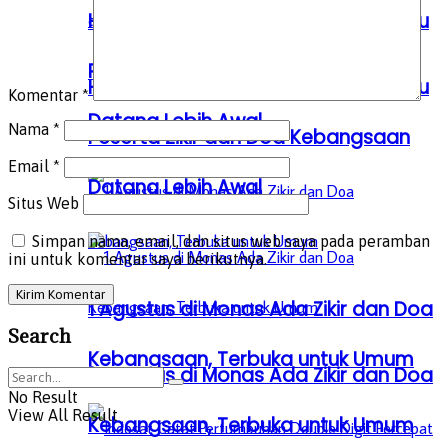
Hindari Kepadatan, Kemenag Imbau
Peserta Zikir dan Doa Kebangsaan
Hindari Kepadatan, Kemenag Imbau
Komentar
*
Datang Lebih Awal
Nama
*
Peserta Zikir dan Doa Kebangsaan
Email
*
Datang Lebih Awal
Situs Web
Simpan nama, email, dan situs web saya pada peramban
ini untuk komentar saya berikutnya.
1 Agustus di Monas Ada Zikir dan Doa
Search
Kebangsaan, Terbuka untuk Umum
1 Agustus di Monas Ada Zikir dan Doa
No Result
View All Result
Kebangsaan, Terbuka untuk Umum