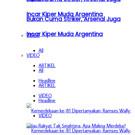
Incar Kiper Muda Argentina
Bukan Cuma Striker, Arsenal Juga
Incar Kiper Muda Argentina
VIDEO
All
VIDEO
ARTIKEL
All
Headline
ARTIKEL
VIDEO
Headline
VIDEO