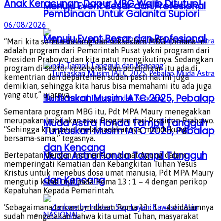
Anak Keracunan, Dapur MBG Wajib Ditutup!
Menuju Event Besar dan Profesional
Pembinaan Untuk Galanita Supiori
06/08/2026
Menuju Event Besar dan Profesional
“Mari kita semua dukung dan sukseslam MBG. Dimana ini
adalah program dari Pemerintah Pusat yakni program dari
Presiden Prabowo dan kita patut mengikutinya. Sedangkan
program di sektor kesehatan dan pendidikan itu ada di
kementrian dan departemen sudah pasti hal ini juga
demikian, sehingga kita harus bisa memahami itu ada juga
yang atur,” ujarnya.
Tuntaskan Musim IATC 2025, Pebalap
Sementara program MBG itu, Pdt MPA Maury menegakkan
merupakan kebijakan atau Program dari Presiden Prabowo.
Muda Astra Honda Tampil Tangguh
Tuntaskan Musim IATC 2025, Pebalap
“Sehingga kita patut melaksanakannya, mendukung
bersama-sama,” tegasnya.
dan Kencang
Muda Astra Honda Tampil Tangguh
Bertepatan dengan momentum Jumat Agung dalam
memperingati Kematian dan Kebangkitan Tuhan Yesus
Kristus untuk menebus dosa umat manusia, Pdt MPA Maury
dan Kencang
mengutip kitab Injil pada Roma 13 : 1 – 4 dengan perikop
NASIONAL
Kepatuhan Kepada Pemerintah.
‘Sebagaimana tercantum dalam Roma 13 : 1 – 4 didalamnya
NASIONAL
sudah mengatakan bahwa kita umat Tuhan, masyarakat