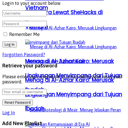
Login to your account below
Vietnam
Tenggara Lewat SheHacks di
Vietnam
Remember Me
Forgotten Password?
Menag di Al-Azhar Kairo: Merusak
Retrieve your password
Lingkungan Menyimpang dari Tujuan
Please enter your username or email address to reset your
Menag di Al-Azhar Kairo: Merusak
password.
Ibadah
Lingkungan Menyimpang dari Tujuan
Ibadah
Log In
Add New Playlist