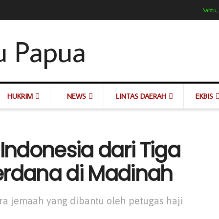
Sabtu,
HUKRIM
NEWS
LINTAS DAERAH
EKBIS
 Indonesia dari Tiga
erdana di Madinah
ra jemaah yang dibantu oleh petugas haji