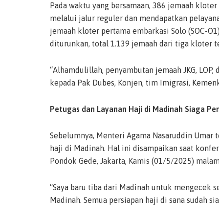
Pada waktu yang bersamaan, 386 jemaah kloter 
melalui jalur reguler dan mendapatkan pelayan
jemaah kloter pertama embarkasi Solo (SOC-O1) 
diturunkan, total 1.139 jemaah dari tiga kloter 
“Alhamdulillah, penyambutan jemaah JKG, LOP, d
kepada Pak Dubes, Konjen, tim Imigrasi, Kemenke
Petugas dan Layanan Haji di Madinah Siaga Pe
Sebelumnya, Menteri Agama Nasaruddin Umar te
haji di Madinah. Hal ini disampaikan saat konfe
Pondok Gede, Jakarta, Kamis (01/5/2025) malam
“Saya baru tiba dari Madinah untuk mengecek se
Madinah. Semua persiapan haji di sana sudah si