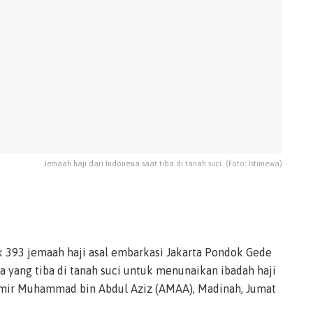
Jemaah haji dari Indonesia saat tiba di tanah suci. (Foto: Istimewa)
 393 jemaah haji asal embarkasi Jakarta Pondok Gede
 yang tiba di tanah suci untuk menunaikan ibadah haji
mir Muhammad bin Abdul Aziz (AMAA), Madinah, Jumat